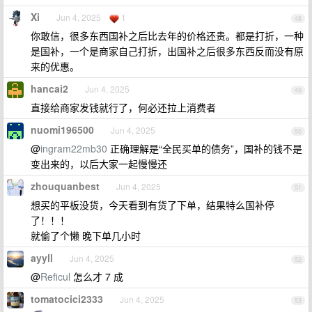
Xi
Jun 4, 2025
1
48
你敢信，很多东西国补之后比去年的价格还贵。都是打折，一种
是国补，一个是商家自己打折，出国补之后很多东西反而没有原
来的优惠。
hancai2
Jun 4, 2025
49
直接给商家发钱就行了，何必还拉上消费者
nuomi196500
Jun 4, 2025
50
@
ingram22mb30
正确理解是“全民买单的债务”，国补的钱不是
变出来的，以后大家一起慢慢还
zhouquanbest
Jun 4, 2025
51
想买的平板没货，今天看到有货了下单，结果特么国补停
了！！！
就偷了个懒 晚下单几小时
ayyll
Jun 4, 2025
52
@
Reficul
怎么才 7 成
tomatocici2333
Jun 4, 2025
53