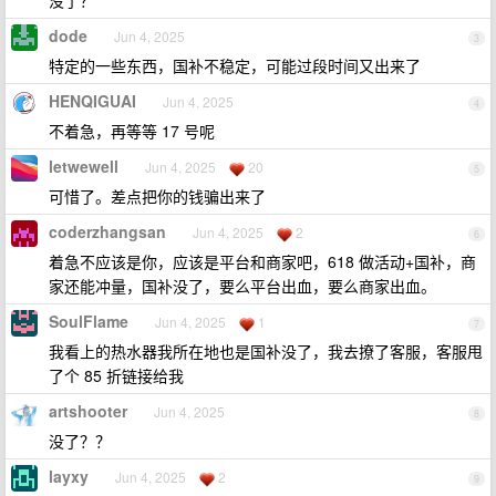
没了？
dode
Jun 4, 2025
3
特定的一些东西，国补不稳定，可能过段时间又出来了
HENQIGUAI
Jun 4, 2025
4
不着急，再等等 17 号呢
letwewell
Jun 4, 2025
20
5
可惜了。差点把你的钱骗出来了
coderzhangsan
Jun 4, 2025
2
6
着急不应该是你，应该是平台和商家吧，618 做活动+国补，商
家还能冲量，国补没了，要么平台出血，要么商家出血。
SoulFlame
Jun 4, 2025
1
7
我看上的热水器我所在地也是国补没了，我去撩了客服，客服甩
了个 85 折链接给我
artshooter
Jun 4, 2025
8
没了？？
layxy
Jun 4, 2025
2
9