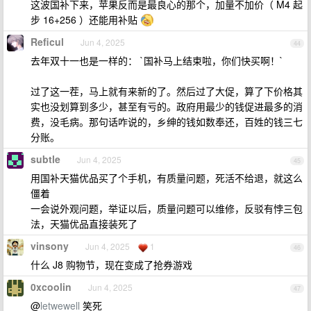
这波国补下来，苹果反而是最良心的那个，加量不加价（ M4 起
步 16+256 ）还能用补贴
Reficul
Jun 4, 2025
44
去年双十一也是一样的： `国补马上结束啦，你们快买啊！`
过了这一茬，马上就有来新的了。然后过了大促，算了下价格其
实也没划算到多少，甚至有亏的。政府用最少的钱促进最多的消
费，没毛病。那句话咋说的，乡绅的钱如数奉还，百姓的钱三七
分账。
subtle
Jun 4, 2025
45
用国补天猫优品买了个手机，有质量问题，死活不给退，就这么
僵着
一会说外观问题，举证以后，质量问题可以维修，反驳有悖三包
法，天猫优品直接装死了
vinsony
Jun 4, 2025
1
46
什么 J8 购物节，现在变成了抢券游戏
0xcoolin
Jun 4, 2025
47
@
letwewell
笑死