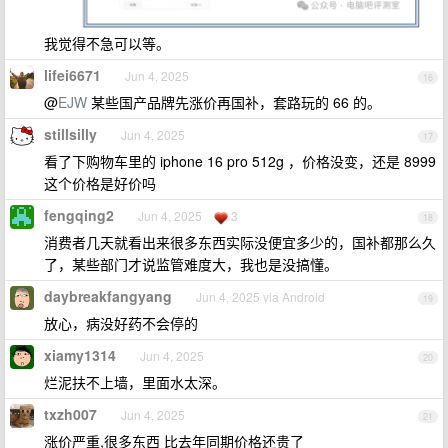
我觉得不急可以等。
lifei6671
Jun 4, 2025
16
@
EJW
某些国产品牌先涨价再国补，套路玩的 66 的。
stillsilly
Jun 4, 2025
17
看了下购物车里的 iphone 16 pro 512g ，价格没变，还是 8999
这个价格是好价吗
fengqing2
Jun 4, 2025
3
18
消费者几天就看出来很多东西实际没便宜多少的，国补都那么久
了，某些部门才说监管难度大，我也是没搞懂。
daybreakfangyang
Jun 4, 2025 via Android
19
放心，病没好药不会停的
xiamy1314
Jun 4, 2025
20
烂泥扶不上墙，里面水太深。
txzh007
Jun 4, 2025
21
涨价严重,很多东西 比去年同期价格还贵了