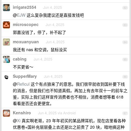
irrigate2554
Jun 4, 2025
82
@
EJW
这么复杂我建议还是直接发钱吧
microscopec
Jun 4, 2025
83
郭嘉没钱了，停了，补不起了
moxuanyuan
Jun 4, 2025
84
我还有 nas 和空调，鼠标没买
cabing
Jun 4, 2025
85
不买更省～
SupperMary
Jun 4, 2025
86
@
Reficul
这个有点狼来了的意思。我们很早就收到国补要下线
的消息，但是我们也不知道真假。再加上有去年双十一的前车之
鉴，实际上我们这样宣传消费者也不相信，消费者想等着 618
看看是否还会更便宜。
Kenshiro
Jun 4, 2025 via Android
87
@
Xi
真实啊老哥，23 年年初买的某品牌耳机，现在店里看各种
优惠卷+国补充层层叠上去还是比之前贵了 20 块，暗地搞这种