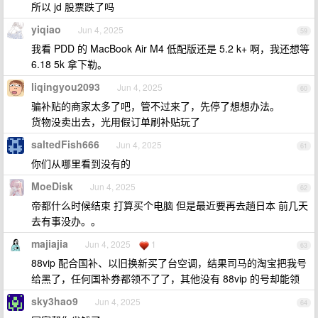
所以 jd 股票跌了吗
yiqiao
Jun 4, 2025
59
我看 PDD 的 MacBook Air M4 低配版还是 5.2 k+ 啊，我还想等
6.18 5k 拿下勒。
liqingyou2093
Jun 4, 2025
60
骗补贴的商家太多了吧，管不过来了，先停了想想办法。
货物没卖出去，光用假订单刷补贴玩了
saltedFish666
Jun 4, 2025
61
你们从哪里看到没有的
MoeDisk
Jun 4, 2025
62
帝都什么时候结束 打算买个电脑 但是最近要再去趟日本 前几天
去有事没办。。
majiajia
Jun 4, 2025
1
63
88vip 配合国补、以旧换新买了台空调，结果司马的淘宝把我号
给黑了，任何国补券都领不了了，其他没有 88vip 的号却能领
sky3hao9
Jun 4, 2025
64