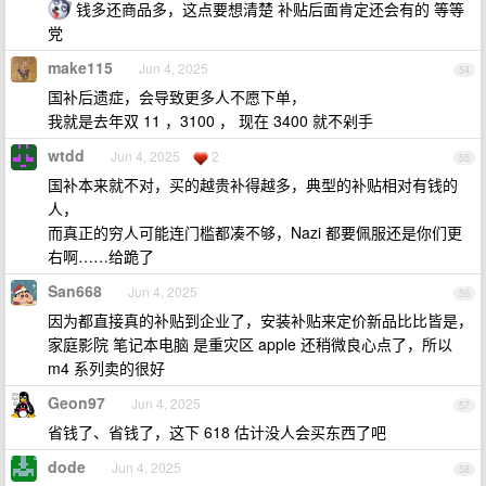
钱多还商品多，这点要想清楚 补贴后面肯定还会有的 等等
党
make115
Jun 4, 2025
54
国补后遗症，会导致更多人不愿下单，
我就是去年双 11 ，3100 ， 现在 3400 就不剁手
wtdd
Jun 4, 2025
2
55
国补本来就不对，买的越贵补得越多，典型的补贴相对有钱的
人，
而真正的穷人可能连门槛都凑不够，Nazi 都要佩服还是你们更
右啊……给跪了
San668
Jun 4, 2025
56
因为都直接真的补贴到企业了，安装补贴来定价新品比比皆是，
家庭影院 笔记本电脑 是重灾区 apple 还稍微良心点了，所以
m4 系列卖的很好
Geon97
Jun 4, 2025
57
省钱了、省钱了，这下 618 估计没人会买东西了吧
dode
Jun 4, 2025
58