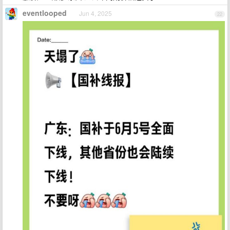
eventlooped
Jun 4, 2025
22