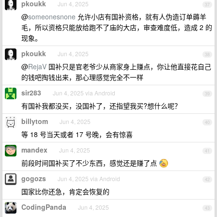
pkoukk
Jun 4, 2025
37
@
someonesnone
允许小店有国补资格，就有人伪造订单薅羊
毛，所以资格只能放给跑不了庙的大店，审查难度低，造成 2 的
现象。
pkoukk
Jun 4, 2025
38
@
RejaV
国补只是官老爷少从商家身上赚点，你让他直接花自己
的钱吧掏钱出来，那心理感觉完全不一样
sir283
Jun 4, 2025 via Android
39
有国补我都没买，没国补了，还指望我买?想什么呢？
billytom
Jun 4, 2025
40
等 18 号当天或者 17 号晚，会有惊喜
mandex
Jun 4, 2025
41
前段时间国补买了不少东西，感觉还是赚了点
gogozs
Jun 4, 2025 via Android
42
国家比你还急，肯定会恢复的
CodingPanda
Jun 4, 2025
43