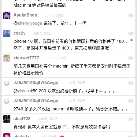
Mac mini 绝对是销量最高的
AsukaShen
Jun 5, 2025
92
@
shenyiyouge
说错了，前年，上一代
cxe2v
Jun 5, 2025
93
iphone 16 啊，我国补前看的价格跟国补后的价格差了 400 ，当
然了，是国补开启后贵了 400 ，京东挨炮旗舰店哦
xiaowei7777
Jun 5, 2025
94
前几天想用国补买个 macmini 折腾了半天都是支付时不显示国
补价格显示原价
JZ8ZW193q6W9Awgy
Jun 5, 2025
95
@
yiqiao
#59 200 块就没必要折腾了，尽早下手 。。。
JZ8ZW193q6W9Awgy
Jun 5, 2025
96
2749 多多入的改版 mac mini 昨晚到手了，感觉还不错。。。
sks4728
Jun 5, 2025
97
真想补 数字人民币发就是了， 不就是想吃拿卡要吗
akakidz
Jun 5, 2025
1