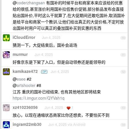
@
coderzhangsan
有国补的时候平台和商家本来应该给的优惠
给的很低,甚至涨价利用国补拉低售价促销,部分新品发布会直接
贴出国补价,平时这么干就算了,在大促期间还敢吃国补,取消国补
是给平台和商家一个教训,让他们给出真正的大促价格,不定时放
出国补时用户可以真正的叠加国补买到实惠的东西
iCloudError
Jun 4, 2025
10
猜测一下，大促结束后，国补会返场
murmur
Jun 4, 2025
11
好像京东是下架了入口，但是自动领券还是能领导的
kamikaze472
Jun 4, 2025
OP
12
@
esee
#2
@
artshooter
#8
江苏 重庆的国补已经结束, 也有其他地区即将结束
https://i.imgur.com/QYVah1q
xz410236056
Jun 4, 2025
1
13
放心，以现在通缩状态商家比你还想卖，不要怕买不到
ingram22mb30
Jun 4, 2025 via Android
14