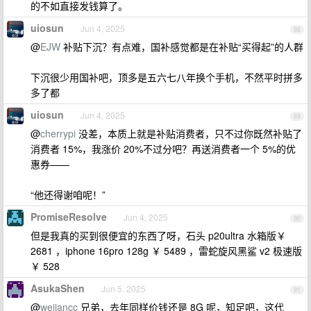
的不如直接发钱算了。
uiosun
Jun 4, 2025
88
@
EJW
补贴下沉？有点难，国补感觉都是在补贴“买得起”的人群
下沉很少用国补吧，顶多是五六七八年换个手机，不然平时拼多
多了都
uiosun
Jun 4, 2025
89
@
cherrypi
没差，本质上就是补贴消费者，只不过你既然补贴了
消费者 15%，我涨价 20%不过分吧？再送消费者一个 5%的优
惠券——
“他还得谢咱呢！”
PromiseResolve
Jun 4, 2025
90
但是我真的买到很便宜的东西了呀，石头 p20ultra 水箱版￥
2681 ，iphone 16pro 128g ￥ 5489 ，雷蛇旋风黑鲨 v2 极速版
￥ 528
AsukaShen
Jun 5, 2025
91
@
weijancc
兄弟，去年同样价钱还是 8G 呢，知足吧，这代