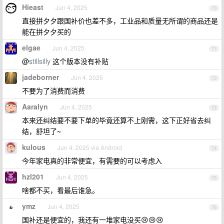
Hieast
Jun 4, 2025
70
直接拼夕夕跟国补价也差不多，工业品和质量无所谓的商品还是
能在拼夕夕买的
elgae
Jun 4, 2025
71
@
stillsilly
这个版本没有补贴
jadeborner
Jun 4, 2025
72
不要为了消费而消费
Aaralyn
Jun 4, 2025
73
本来还纠结要不要下单的毕竟还算不上刚需，这下正好省去纠
结，舒坦了~
kulous
Jun 4, 2025 via Android
74
今年家电真的非常便宜，有需要的可以考虑入
hzl201
Jun 4, 2025
75
啥都不买，看最后谁急。
ymz
Jun 4, 2025
76
国补还是便宜的，我还有一堆家电没买😢😢😢