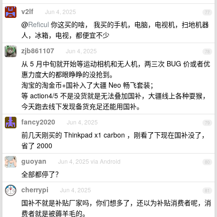
v2lf
Jun 4, 2025
77
@
Reficul
你这买的啥， 我买的手机，电脑，电视机，扫地机器
人，冰箱，电视，都便宜不少
zjb861107
Jun 4, 2025
78
从 5 月中旬就开始等运动相机和无人机，两三次 BUG 价或者优
惠力度大的都眼睁睁的没抢到。
淘宝的淘金币+国补入了大疆 Neo 畅飞套装；
等 action4/5 不是没货就是无法叠加国补，大疆线上各种耍猴，
今天跑去线下发现备货充足还能用国补。
fancy2020
Jun 4, 2025
79
前几天刚买的 Thinkpad x1 carbon ，刚看了下现在国补没了，
省了 2000
guoyan
Jun 4, 2025 via Android
80
全部都停了？
cherrypi
Jun 4, 2025
81
国补不就是补贴厂家吗，你们想多了，还以为补贴消费者呢，消
费者就是被薅羊毛的。