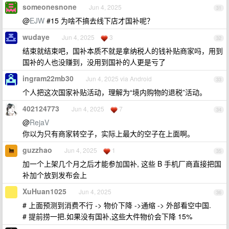
someonesnone
Jun 4, 2025
31
@
EJW
#15 为啥不搞去线下店才国补呢？
wudaye
Jun 4, 2025
3
32
结束就结束吧，国补本质不就是拿纳税人的钱补贴商家吗，用到
国补的人也没赚到，没用到国补的人更是亏了
ingram22mb30
Jun 4, 2025 via Android
33
个人把这次国家补贴活动，理解为“境内购物的退税”活动。
402124773
Jun 4, 2025
7
34
@
RejaV
你以为只有商家转空子，实际上最大的空子在上面啊。
guzzhao
Jun 4, 2025
1
35
加一个上架几个月之后才能参加国补, 这些 B 手机厂商直接把国
补加个放到发布会上
XuHuan1025
Jun 4, 2025
36
# 上面预测到消费不行 -> 物价下降 ->通缩 -> 外部看空中国.
# 提前捞一把.如果没有国补,这些大件物价会下降 15%