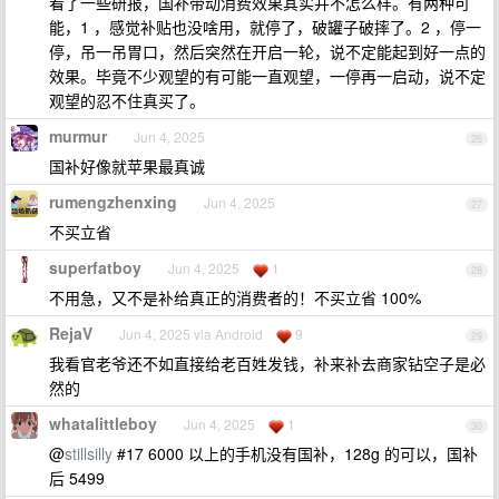
看了一些研报，国补带动消费效果其实并不怎么样。有两种可
能，1 ，感觉补贴也没啥用，就停了，破罐子破摔了。2 ，停一
停，吊一吊胃口，然后突然在开启一轮，说不定能起到好一点的
效果。毕竟不少观望的有可能一直观望，一停再一启动，说不定
观望的忍不住真买了。
murmur
Jun 4, 2025
26
国补好像就苹果最真诚
rumengzhenxing
Jun 4, 2025
27
不买立省
superfatboy
Jun 4, 2025
1
28
不用急，又不是补给真正的消费者的！不买立省 100%
RejaV
Jun 4, 2025 via Android
9
29
我看官老爷还不如直接给老百姓发钱，补来补去商家钻空子是必
然的
whatalittleboy
Jun 4, 2025
1
30
@
stillsilly
#17 6000 以上的手机没有国补，128g 的可以，国补
后 5499