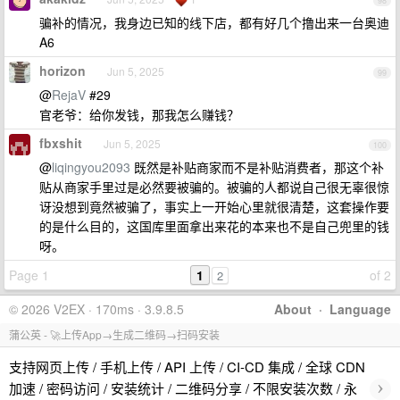
98
骗补的情况，我身边已知的线下店，都有好几个撸出来一台奥迪
A6
horizon
Jun 5, 2025
99
@
RejaV
#29
官老爷：给你发钱，那我怎么赚钱？
fbxshit
Jun 5, 2025
100
@
liqingyou2093
既然是补贴商家而不是补贴消费者，那这个补
贴从商家手里过是必然要被骗的。被骗的人都说自己很无辜很惊
讶没想到竟然被骗了，事实上一开始心里就很清楚，这套操作要
的是什么目的，这国库里面拿出来花的本来也不是自己兜里的钱
呀。
Page 1
1
of 2
2
© 2026 V2EX · 170ms · 3.9.8.5
About
·
Language
蒲公英 - 🚀上传App→生成二维码→扫码安装
支持网页上传 / 手机上传 / API 上传 / CI-CD 集成 / 全球 CDN
›
加速 / 密码访问 / 安装统计 / 二维码分享 / 不限安装次数 / 永