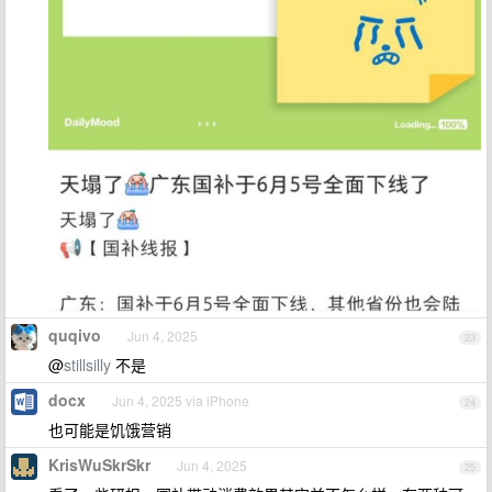
quqivo
Jun 4, 2025
23
@
stillsilly
不是
docx
Jun 4, 2025 via iPhone
24
也可能是饥饿营销
KrisWuSkrSkr
Jun 4, 2025
25