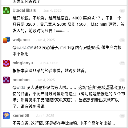
国家帮你省钱了
UtadaHikaru
Jun 4, 2025
65
我只能说，不能急，越等越便宜，4000 买的 Air 7 ，不到一个
月只要 3200 ，显示器从 2000 降到 1500 ，Mac mini 更狠，首
发入的，前段时间只要 1xxx......
weijancc
Jun 4, 2025
66
@
EZ4ZZW
#40 良心锤子, m4 16g 内存只能娱乐, 做生产力根
本不够用
minglanyu
Jun 4, 2025
67
根据本资深韭菜的经验来看，越晚买越香。
neochan
Jun 4, 2025
68
@
wtdd
没人说是补贴给穷人啦。。。这场“盛宴”是希望逼出那万
亿的储蓄，平衡产能过剩盘活制造业（确切说是最低迷的 3 个市
场：消费类电子品/烟酒/家电家居）。当然是消费出来就可以
了，谁有钱刺激谁。
xieren58
Jun 4, 2025
69
不买立省, 这行情, 还是钱在手比较稳, 电子产品年年出新...