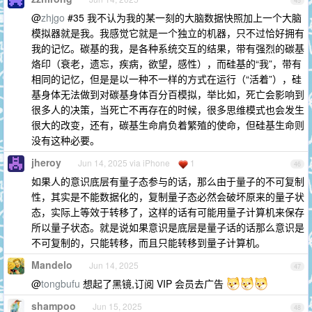
45
@
zhjgo
#35 我不认为我的某一刻的大脑数据快照加上一个大脑
模拟器就是我。我感觉它就是一个独立的机器，只不过恰好拥有
我的记忆。碳基的我，是各种系统交互的结果，带有强烈的碳基
烙印（衰老，遗忘，疾病，欲望，感性），而硅基的“我”，带有
相同的记忆，但是是以一种不一样的方式在运行（“活着”），硅
基身体无法做到对碳基身体百分百模拟，举比如，死亡会影响到
很多人的决策，当死亡不再存在的时候，很多思维模式也会发生
很大的改变，还有，碳基生命肩负着繁殖的使命，但硅基生命则
没有这种必要。
jheroy
Jun 14, 2025 via iPhone
1
46
如果人的意识底层有量子态参与的话，那么由于量子的不可复制
性，其实是不能数据化的，复制量子态必然会破坏原来的量子状
态，实际上等效于转移了，这样的话有可能用量子计算机来保存
所以量子状态。就是说如果意识是底层是量子话的话那么意识是
不可复制的，只能转移，而且只能转移到量子计算机。
Mandelo
Jun 14, 2025
47
@
tongbufu
想起了黑镜,订阅 VIP 会员去广告
shampoo
Jun 15, 2025
48