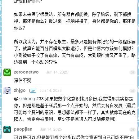
那他们都你么？
如果未来医学很发达，所有器官都能换，除了脑袋，剩下都换
掉，那还是你么？反过来，把脑袋换了，身体都是你的，那还是
你么？
所以我认为，并不存在永生，最多只是拥有你记忆的一段程序罢
了，就算它能百分百模拟大脑运行，但是七情六欲该如何模拟？
小到被蚊子咬了有点痒，天气有点闷，大到颈椎病又严重了，路
边碰到一个心动的异性
zeroonetwo
Jun 14, 2025
34
深信不疑
zhjgo
Jun 14, 2025
OP
35
@
zzhirong
#33 如果把数字化意识拷贝多份,我觉得那其实都是
你，但是都是基于死后那一个点开始的，然后会各自发展（最后
可能每个复制的意识，思想想法都不一样了，其实就像现在的克
隆人，肯定会被限制，至少不是普通人可以随便复制）
paopjian
Jun 14, 2025
36
可以是可以,但是能到哪个地步以后你会意识到自己可能不是"自