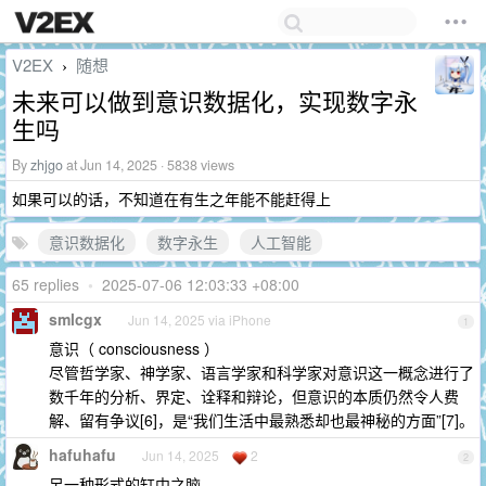
V2EX
随想
›
未来可以做到意识数据化，实现数字永
生吗
By
zhjgo
at Jun 14, 2025 · 5838 views
如果可以的话，不知道在有生之年能不能赶得上
意识数据化
数字永生
人工智能
65 replies
•
2025-07-06 12:03:33 +08:00
smlcgx
Jun 14, 2025 via iPhone
1
意识（ consciousness ）
尽管哲学家、神学家、语言学家和科学家对意识这一概念进行了
数千年的分析、界定、诠释和辩论，但意识的本质仍然令人费
解、留有争议[6]，是“我们生活中最熟悉却也最神秘的方面”[7]。
hafuhafu
Jun 14, 2025
2
2
另一种形式的缸中之脑