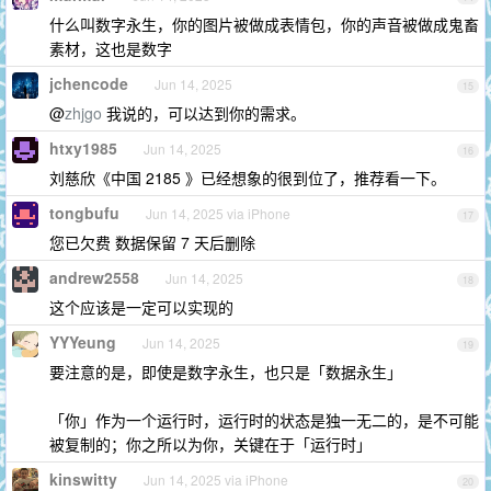
什么叫数字永生，你的图片被做成表情包，你的声音被做成鬼畜
素材，这也是数字
jchencode
Jun 14, 2025
15
@
zhjgo
我说的，可以达到你的需求。
htxy1985
Jun 14, 2025
16
刘慈欣《中国 2185 》已经想象的很到位了，推荐看一下。
tongbufu
Jun 14, 2025 via iPhone
17
您已欠费 数据保留 7 天后删除
andrew2558
Jun 14, 2025
18
这个应该是一定可以实现的
YYYeung
Jun 14, 2025
19
要注意的是，即使是数字永生，也只是「数据永生」
「你」作为一个运行时，运行时的状态是独一无二的，是不可能
被复制的；你之所以为你，关键在于「运行时」
kinswitty
Jun 14, 2025 via iPhone
20