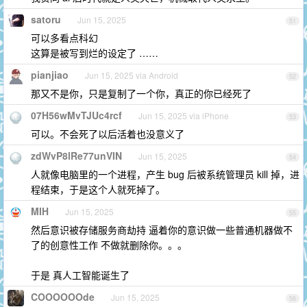
satoru
Jun 15, 2025
51
可以多看点科幻
这算是被写到烂的设定了 ……
pianjiao
Jun 15, 2025 via Android
52
那又不是你，只是复制了一个你，真正的你已经死了
07H56wMvTJUc4rcf
Jun 15, 2025 via iPhone
53
可以。不会死了以后活着也没意义了
zdWvP8lRe77unVIN
Jun 15, 2025
54
人就像电脑里的一个进程，产生 bug 后被系统管理员 kill 掉，进
程结束，于是这个人就死掉了。
MIH
Jun 15, 2025
55
然后意识被存储服务商劫持 逼着你的意识做一些普通机器做不
了的创意性工作 不做就删除你。。。
于是 真人工智能诞生了
COOOOOOde
Jun 15, 2025
56