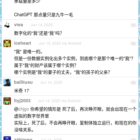
承载量是多少
ChatGPT 那点量只是九牛一毛
vtea
Jun 14, 2025
41
数字化的“我”还是“我”吗？
iceheart
Jun 14, 2025 via Android
42
"我" 是唯一的。
但是一份数据实例化出多个实例，到底哪个是那个唯一的"我"？
属于"我"的财产该属于哪个实例？
哪个实例是"我"的妻子的丈夫，"我"的孩子的父亲？
bailitusu
Jun 14, 2025
43
米奇 17
ltyj2003
Jun 14, 2025 via Android
44
@
zhjgo
你希望的情形是 死了后，再次睁开眼，就会出现在一个
虚拟的数字世界里
实际上，死了后，不会再睁开眼，复制体独立运行，和现在的你
没啥关系。
zzhirong
Jun 14, 2025