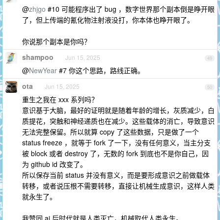
@
zhjgo
#10 可能程序出了 bug ，数字世界那个副本倒是睁开眼
了，但上传端的氰化物注射液没打，你本体也睁开眼了。
你说那个副本是你吗？
shampoo
Jun 15, 2025
49
@
NewYear
#7 你这个思路，路线正确。
ota
Jun 15, 2025
50
重生之我在 xxx 系列吗？
意识基于大脑，最好的证明就是随着年龄的增长，灰质减少，白
质提花，突触和神经递质也在减少。这些载体的消亡，导致意识
无法完整保留。所以就算 copy 了这些数据，只是做了一个
status freeze ，就等于 fork 了一下，没有任何意义，当主分支
被 block 或者 destroy 了，无数的 fork 到底也不是你自己，因
为 github id 改变了。
所以保存当前 status 并没有意义，而是要形成意识之前做载体
转移，或者说压根不需要转移，直接让机械生成意识，这样人类
就永生了。
我赞同 ai 后时代就是人类灭亡，机械取代人类永生。