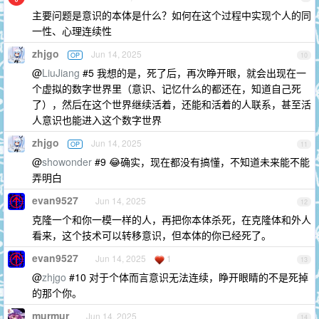
主要问题是意识的本体是什么？如何在这个过程中实现个人的同
一性、心理连续性
zhjgo
Jun 14, 2025
OP
10
@
LiuJiang
#5 我想的是，死了后，再次睁开眼，就会出现在一
个虚拟的数字世界里（意识、记忆什么的都还在，知道自己死
了），然后在这个世界继续活着，还能和活着的人联系，甚至活
人意识也能进入这个数字世界
zhjgo
Jun 14, 2025
OP
11
@
showonder
#9 😂确实，现在都没有搞懂，不知道未来能不能
弄明白
evan9527
Jun 14, 2025
12
克隆一个和你一模一样的人，再把你本体杀死，在克隆体和外人
看来，这个技术可以转移意识，但本体的你已经死了。
evan9527
Jun 14, 2025
1
13
@
zhjgo
#10 对于个体而言意识无法连续，睁开眼睛的不是死掉
的那个你。
murmur
Jun 14, 2025
14