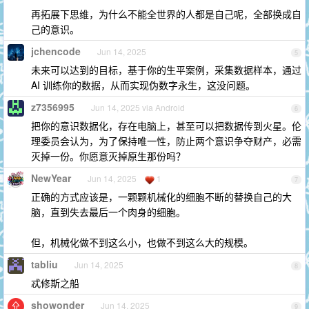
再拓展下思维，为什么不能全世界的人都是自己呢，全部换成自
己的意识。
jchencode
Jun 14, 2025
5
未来可以达到的目标，基于你的生平案例，采集数据样本，通过
AI 训练你的数据，从而实现伪数字永生，这没问题。
z7356995
Jun 14, 2025 via Android
6
把你的意识数据化，存在电脑上，甚至可以把数据传到火星。伦
理委员会认为，为了保持唯一性，防止两个意识争夺财产，必需
灭掉一份。你愿意灭掉原生那份吗？
NewYear
Jun 14, 2025
1
7
正确的方式应该是，一颗颗机械化的细胞不断的替换自己的大
脑，直到失去最后一个肉身的细胞。
但，机械化做不到这么小，也做不到这么大的规模。
tabliu
Jun 14, 2025
8
忒修斯之船
showonder
Jun 14, 2025
9