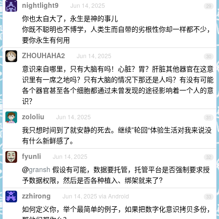
nightlight9
Jun 14, 2025
29
你也太自大了，永生是神的事儿
你既不聪明也不博学，人类生而自带的劣根性你却一样都不少，
要你永生有何用
ZHOUHAHA2
Jun 14, 2025
30
意识来自哪里，只有大脑有吗！心脏？胃？肝脏其他器官在这意
识里有一席之地吗？只有大脑的情况下那还是人吗？有没有可能
各个器官甚至各个细胞都通过未曾发现的途径影响着一个人的意
识？
zololiu
Jun 14, 2025
31
我只想时间到了就安静的死去。继续”轮回“体验生活对我来说没
有什么新鲜感了。
fyunli
Jun 14, 2025
32
@
gransh
假设有可能，数据要托管，托管平台是否强制要求授
予数据权限，然后是否各种植入、绑架就来了?
zzhirong
Jun 14, 2025 via Android
33
如何定义你，举个最简单的例子，如果把数字化意识拷贝多份，