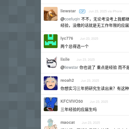
liewstar
Jun 23, 2025 via iPhone
OP
@
coefuqin
不不，无论考没考上我都继
经验，没缴的话就是无工作年限的应届
lyc776
Jun 23, 2025
两个总得选一个
lixile
Jun 23, 2025
@
liewstar
你也说了 重点是经验 而不
reoah2
Jun 23, 2025
你想实习三年把研究生读出来？有这种
KFCVIVO50
Jun 23, 2025
三年经验的应届生吗
maocat
Jun 23, 2025