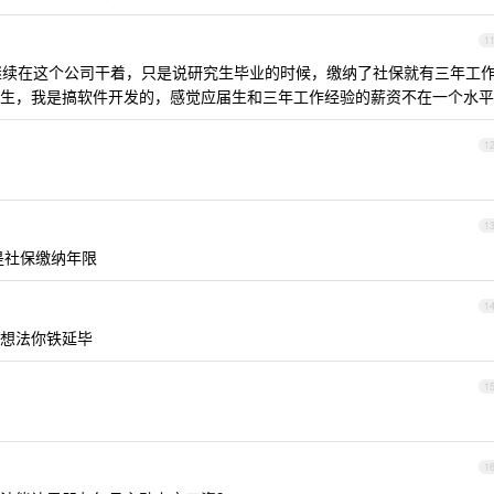
1
续在这个公司干着，只是说研究生毕业的时候，缴纳了社保就有三年工
生，我是搞软件开发的，感觉应届生和三年工作经验的薪资不在一个水平
1
1
是社保缴纳年限
1
想法你铁延毕
1
1