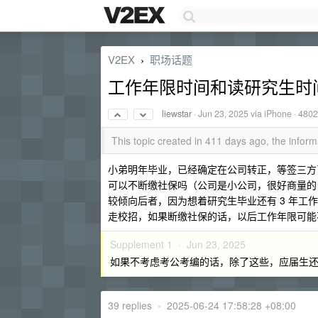
V2EX
职场话题
›
工作年限时间和读研究生时
liewstar
·
Jun 23, 2025
via iPhone · 4802
This topic created in 411 days ago, the info
小弟明年毕业，已经确定在公司转正，等签三方了
可以不断缴社保吗（公司是小公司，很好商量的
较倾向后者，因为想着研究生毕业还有 3 年
走校招，如果断缴社保的话，以后工作年限可能
Supplement 1 ·
Jun 23, 2025
如果不考虑考公考编的话，除了这些，应届生
39 replies
•
2025-06-24 17:58:28 +08:00