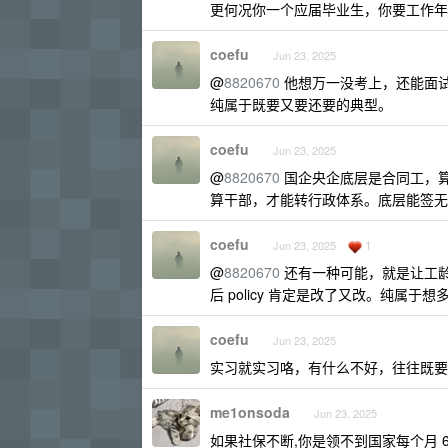
更何况你一个应届毕业生，你要工作年
coefu
Jun 23, 2025
@
8820670
他想万一没考上，还能面
纯属于既要又要还要的典型。
coefu
Jun 23, 2025
@
8820670
国企央企底层是合同工，
算干部，才能转行政体系。底层能签无
coefu
1
Jun 23, 2025
@
8820670
还有一种可能，就是让工龄
后 policy 肯定是改了又改。纯属于想
coefu
Jun 23, 2025
实习就实习咯，有什么不好，往往既要
me1onsoda
Jun 23, 2025
如果社保不断,你是领不到国家每个月 6