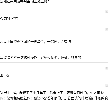
法能让男朋友每月主动上交工资？
1
么同时上班？
1
省级及以上国资委下属的一级单位，一般还是会查的。
建议 OP 不要搞这种操作，好处没多少，坏处是终身的。
1
不值一提
2
什么特别一样，我都干了十几年了。你考上了，要是全日制的，怎么可能一
的？帮你免费缴社保？薪资不是看年限的，是看面试的时候所能体现的真