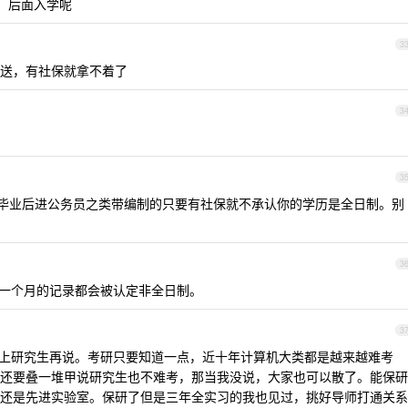
，后面入学呢
3
送，有社保就拿不着了
3
3
你毕业后进公务员之类带编制的只要有社保就不承认你的学历是全日制。别
3
有一个月的记录都会被认定非全日制。
3
考上研究生再说。考研只要知道一点，近十年计算机大类都是越来越难考
还要叠一堆甲说研究生也不难考，那当我没说，大家也可以散了。能保研
还是先进实验室。保研了但是三年全实习的我也见过，挑好导师打通关系