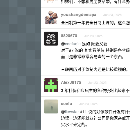
姐妹们，不想和男朋友结婚，有什么办
youshangdemajia
Jun 23, 2025
全日制第一年要全日制上课的，这么怎
8820670
Jun 23, 2025
@
coefuqin
是的 既要又要
对于#7 说的 其实看单位 特别是各
而且是非常非常容易查的一个东西。
三龄两历对于体制内还是比较重视的。
AlexJ8175
Jun 23, 2025
3 年社保和应届生的各种好处比起来
coefu
Jun 23, 2025
@
liewstar
#11 说的好像软件开发有
边读一边还能就业？公司是你家亲戚开
实水平来定的。