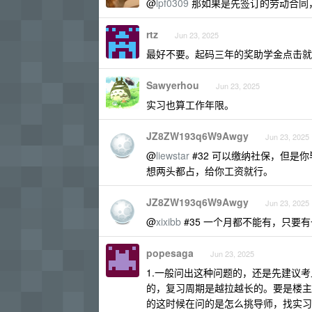
@
lpf0309
那如果是先签订的劳动合同
rtz
Jun 23, 2025
最好不要。起码三年的奖助学金点击就
Sawyerhou
Jun 23, 2025
实习也算工作年限。
JZ8ZW193q6W9Awgy
Jun 23, 2025
@
liewstar
#32 可以缴纳社保，但是
想两头都占，给你工资就行。
JZ8ZW193q6W9Awgy
Jun 23, 2025
@
xixibb
#35 一个月都不能有，只要
popesaga
Jun 23, 2025
1.一般问出这种问题的，还是先建议
的，复习周期是越拉越长的。要是楼主
的这时候在问的是怎么挑导师，找实习