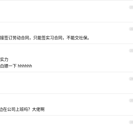
2
2
接签订劳动合同，只能签实习合同，不能交社保。
2
实力
一下 hhhhhh
2
2
一边在公司上班吗？大佬啊
2