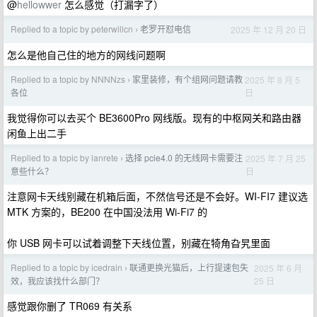
@
hellowwer
怎么感觉（打漏字了）
Replied to a topic by peterwillcn
老罗开怼电信
2025 年 12 月 20 日
›
怎么是他自己住的地方的网线问题啊
Replied to a topic by NNNNzs
家里装修，有个组网问题请教
2025 年 8 月 5
›
日
各位
我觉得你可以去买个 BE3600Pro 网线版。现有的中枢网关和路由器
闲鱼上出二手
Replied to a topic by lanrete
选择 pcie4.0 的无线网卡需要注
2025 年 7 月 25
›
日
意些什么？
注意网卡天线别藏在机箱后面，不然信号还是不会好。WI-FI7 建议选
MTK 方案的，BE200 在中国没法用 Wi-Fi7 的
你 USB 网卡可以试着调整下天线位置，别藏在犄角旮旯里面
Replied to a topic by icedrain
联通更换光猫后，上行提速包失
2025 年 6 月
›
25 日
效，我应该找什么部门？
感觉跟你删了 TR069 有关系