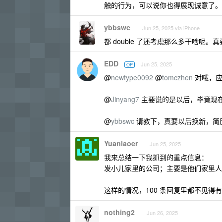
触的行为，可以说你也得展现诚意了。
ybbswc
Jun 25, 2025 via iPhone
都 double 了还考虑那么多干啥呢
EDD
Jun 25, 2025
OP
@
newtype0092
@
tomczhen
对哦，应
@
Jinyang7
主要说的是以后，毕竟现在
@
ybbswc
请教下，真要以后换新，简
Yuanlaoer
Jun 25, 2025
我来总结一下我抓到的重点信息：
发小儿家里的公司；主要是他们家里人
这样的情况，100 条回复里都不见得
nothing2
Jun 26, 2025