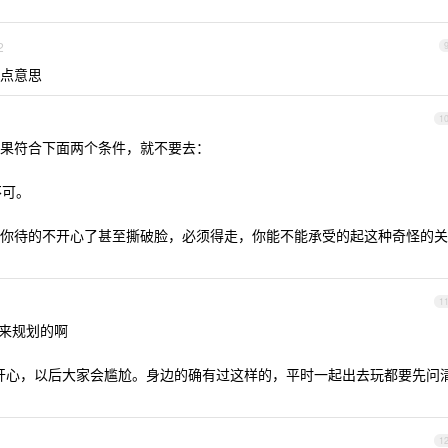
2
点意思
1
如果符合下面两个条件，就不要去：
不可。
你待的不开心了甚至撕破脸，必须得走，你能不能承受的起这种奇怪的关
1
来规划的啊
开心，以后大家会尴尬。身边的确有过这样的，平时一起出去玩都要先问
1