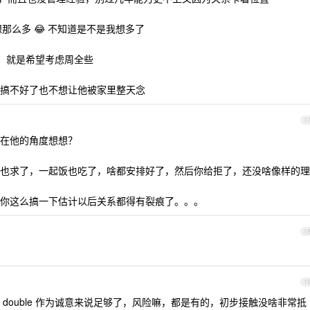
么多 😂 不知道是不是我想多了
，就是希望考虑周全些
搞不好了也不想让他被家里整天念
1
在他的角度想想？
也求了，一起饭也吃了，啥都安排好了，然后你给拒了，还没啥像样的理
你这么搞一下估计以后关系都得有裂痕了。。。
1
1
double 作为诚意来说足够了，风险嘛，都是有的，初步接触没啥非常抵