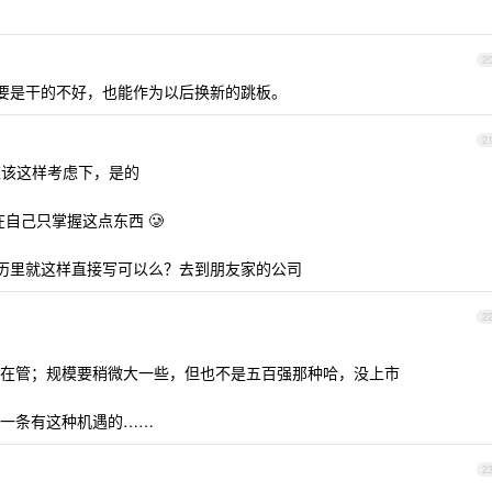
2
。真要是干的不好，也能作为以后换新的跳板。
2
该这样考虑下，是的
自己只掌握这点东西 🥲
历里就这样直接写可以么？去到朋友家的公司
2
在管；规模要稍微大一些，但也不是五百强那种哈，没上市
有一条有这种机遇的……
2