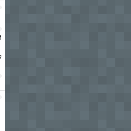
5
6
遇
着
7
8