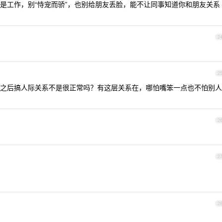
是工作，别“恃宠而骄”，也别给朋友丢脸，能不让同事知道你和朋友关系
2
2
之后搞人际关系不是很正常吗？有这层关系在，哪怕嘴笨一点也不怕别人
2
2
2