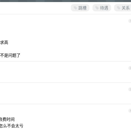
跳槽
待遇
关系
求高
不是问题了
浪费时间
想怎么不会太亏