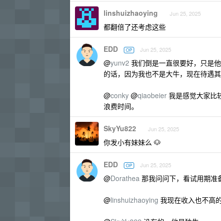
linshuizhaoying
Jun 25, 2025
都翻倍了还考虑这些
EDD
Jun 25, 2025
OP
@
yunv2
我们倒是一直很要好，只是他
的话，因为我也不是大牛，现在待遇其
@
conky
@
qiaobeier
我是感觉大家比
浪费时间。
SkyYu822
Jun 25, 2025
你发小有妹妹么 🐶
EDD
Jun 25, 2025
OP
@
Dorathea
那我问问下，看试用期准
@
linshuizhaoying
我现在收入也不高的