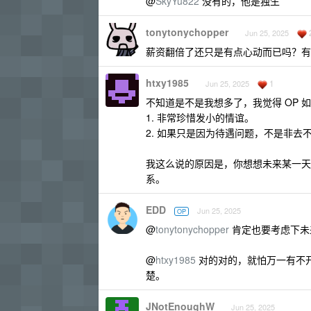
@
SkyYu822
没有的，他是独生
tonytonychopper
Jun 25, 2025
薪资翻倍了还只是有点心动而已吗？有
htxy1985
1
Jun 25, 2025
不知道是不是我想多了，我觉得 OP 
1. 非常珍惜发小的情谊。
2. 如果只是因为待遇问题，不是非去
我这么说的原因是，你想想未来某一天
系。
EDD
Jun 25, 2025
OP
@
tonytonychopper
肯定也要考虑下未
@
htxy1985
对的对的，就怕万一有不
楚。
JNotEnoughW
Jun 25, 2025