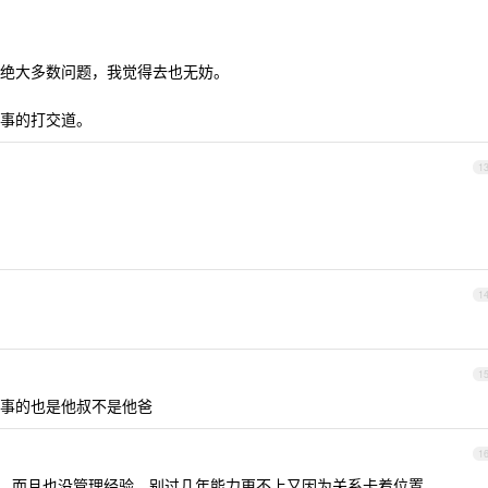
绝大多数问题，我觉得去也无妨。
事的打交道。
1
1
1
事的也是他叔不是他爸
1
，而且也没管理经验，别过几年能力更不上又因为关系卡着位置