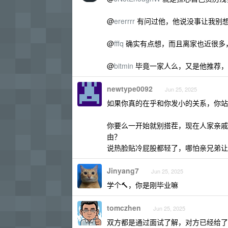
@
ererrrr
有问过他，他说没事让我别想那
@
fffq
确实有点想，而且离家也近很多
@
bitmin
毕竟一家人么，又是他推荐，
newtype0092
Jun 25, 2025
如果你真的在乎和你发小的关系，你站
你要么一开始就别搭茬，现在人家亲戚
由？
说热脸贴冷屁股都轻了，哪怕亲兄弟让
Jinyang7
Jun 25, 2025
学个🔨，你是刚毕业嘛
tomczhen
Jun 25, 2025
双方都是通过面试了解，对方已经给了 