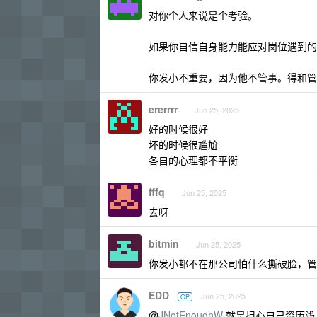
对你个人来说是个考验。
如果你自信自身能力能应对岗位遇到的
你发小不重要，因为他不管事。得和管
ererrrr
Jun 25, 2025
好的时候很好
坏的时候很尴尬
各自的心理都不平衡
fffq
Jun 25, 2025
去呀
bitmin
Jun 25, 2025
你发小都不在那公司怕什么撕破脸，管
EDD
Jun 25, 2025
OP
@
JNotEnoughW
就是担心自己资历浅