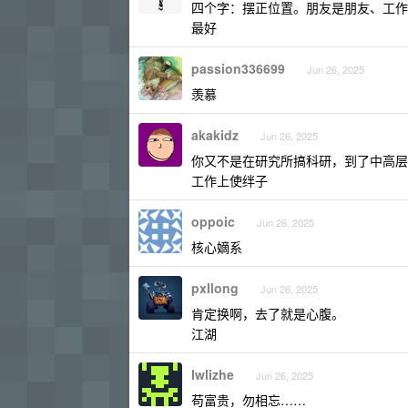
四个字：摆正位置。朋友是朋友、工作
最好
passion336699
Jun 26, 2025
羡慕
akakidz
Jun 26, 2025
你又不是在研究所搞科研，到了中高层
工作上使绊子
oppoic
Jun 26, 2025
核心嫡系
pxllong
Jun 26, 2025
肯定换啊，去了就是心腹。
江湖
lwlizhe
Jun 26, 2025
苟富贵，勿相忘……