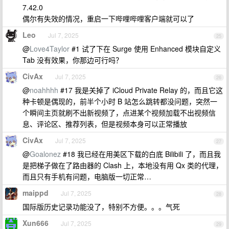
7.42.0
偶尔有失效的情况，重启一下哔哩哔哩客户端就可以了
Leo
Jul 7, 2025
25
@
Love4Taylor
#1 试了下在 Surge 使用 Enhanced 模块自定义
Tab 没有效果，你那边可行吗？
CivAx
Jul 7, 2025
26
@
noahhhh
#17 我是关掉了 iCloud Private Relay 的，而且它这
种卡顿是偶现的，前半个小时 B 站怎么跳转都没问题，突然一
个瞬间主页就刷不出新视频了，点进某个视频加载不出视频信
息、评论区、推荐列表，但是视频本身可以正常播放
CivAx
Jul 7, 2025
27
@
Goalonez
#18 我已经在用美区下载的白底 Bilibili 了，而且我
是把梯子做在了路由器的 Clash 上，本地没有用 Qx 类的代理，
而且只有手机有问题，电脑版一切正常…
maippd
Jul 7, 2025
28
国际版历史记录功能没了，特别不方便。。。气死
Xun666
Jul 7, 2025
29