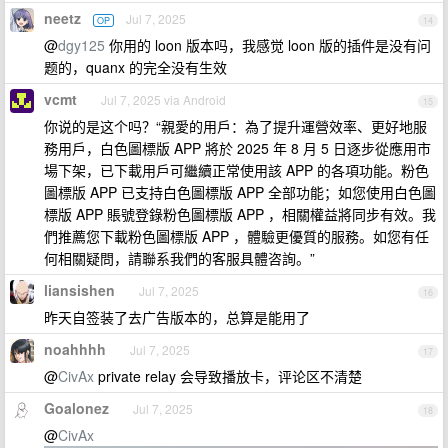
neetz
Jul 7, 2025
OP
14
@
dgy125
你用的 loon 版本吗，我感觉 loon 版的插件是没有问
题的，quanx 的完全没有生效
vcmt
Jul 7, 2025 via Android
15
你说的是这个吗？“親愛的用戶：為了提升運營效率、更好地服
務用戶，白色圖標版 APP 將於 2025 年 8 月 5 日逐步從應用市
場下架，已下載用戶可繼續正常使用該 APP 的各項功能。粉色
圖標版 APP 已支持白色圖標版 APP 全部功能；如您使用白色圖
標版 APP 賬號登錄粉色圖標版 APP ，相關權益將同步有效。我
們推薦您下載粉色圖標版 APP ，體驗更優質的服務。如您有任
何相關疑問，請聯系我們的客服具體咨詢。”
liansishen
Jul 7, 2025
16
昨天自签装了去广告版本的，总算是能用了
noahhhh
Jul 7, 2025
17
@
CivAx
private relay 会导致播放卡，评论区不清楚
Goalonez
Jul 7, 2025
18
@
CivAx