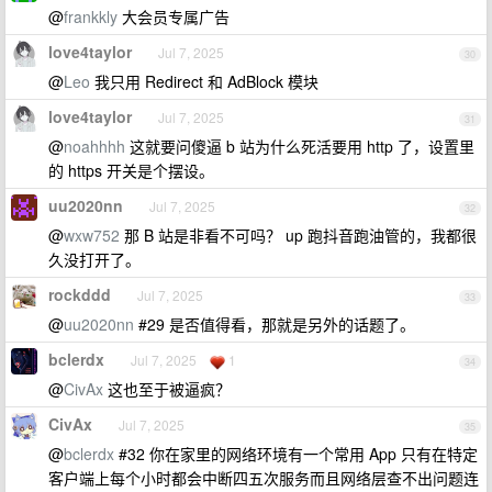
@
frankkly
大会员专属广告
love4taylor
Jul 7, 2025
30
@
Leo
我只用 Redirect 和 AdBlock 模块
love4taylor
Jul 7, 2025
31
@
noahhhh
这就要问傻逼 b 站为什么死活要用 http 了，设置里
的 https 开关是个摆设。
uu2020nn
Jul 7, 2025
32
@
wxw752
那 B 站是非看不可吗？ up 跑抖音跑油管的，我都很
久没打开了。
rockddd
Jul 7, 2025
33
@
uu2020nn
#29 是否值得看，那就是另外的话题了。
bclerdx
Jul 7, 2025
1
34
@
CivAx
这也至于被逼疯？
CivAx
Jul 7, 2025
35
@
bclerdx
#32 你在家里的网络环境有一个常用 App 只有在特定
客户端上每个小时都会中断四五次服务而且网络层查不出问题连