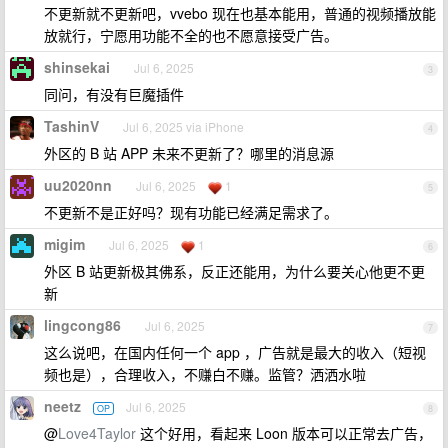
不更新就不更新吧，vvebo 现在也基本能用，普通的视频播放能
放就行，宁愿用功能不全的也不愿意接受广告。
shinsekai
Jul 6, 2025
3
同问，有没有巨魔插件
TashinV
Jul 6, 2025 via iPhone
4
外区的 B 站 APP 未来不更新了？哪里的消息源
uu2020nn
Jul 6, 2025
1
5
不更新不是正好吗？现有功能已经满足需求了。
migim
Jul 6, 2025
1
6
外区 B 站更新极其佛系，反正还能用，为什么要关心他更不更
新
lingcong86
Jul 6, 2025
7
这么说吧，在国内任何一个 app ，广告就是最大的收入（短视
频也是），合理收入，不赚白不赚。监管？洒洒水啦
neetz
Jul 6, 2025
OP
8
@
Love4Taylor
这个好用，看起来 Loon 版本可以正常去广告，