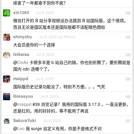
续查了一年都查不到你不疯？
xin1284
Jul 8, 2025
36
微信打开的 B 站分享视频没办法跳到 B 站国际版，这个很烦。
而且无论是国区版本还是国际版都不适配暗色图标
shinyzhu
Jul 8, 2025 via iPhone
37
大会员是你的一个选择
feikaras
Jul 8, 2025
38
@
CivAx
卡顿多半是 b 站自己的锅，你也别折腾了，要折腾就是
国内 cdn 选哪个了。
maippd
Jul 8, 2025
39
国际版历史记录功能没了，特别不方便。。。气死
iblessyou
Jul 8, 2025
40
@
maippd
#39 浏览记录？我用的国际版 3.17.0 。一直没更新，
还是红的。用的好好的，等不能用了再说
SakuraYuki
Jul 8, 2025
41
@
Leo
我 surge 自定义有用，你是不是格式不对