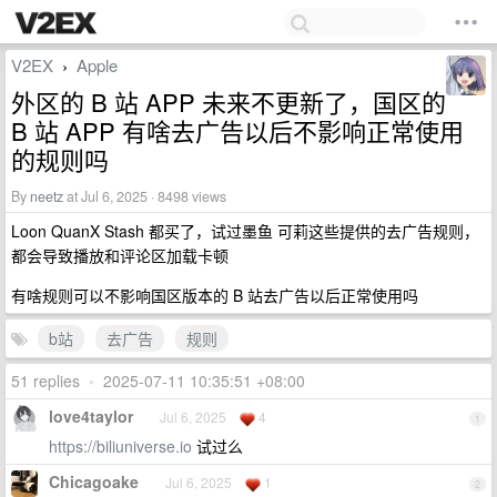
V2EX
Apple
›
外区的 B 站 APP 未来不更新了，国区的
B 站 APP 有啥去广告以后不影响正常使用
的规则吗
By
neetz
at Jul 6, 2025 · 8498 views
Loon QuanX Stash 都买了，试过墨鱼 可莉这些提供的去广告规则，
都会导致播放和评论区加载卡顿
有啥规则可以不影响国区版本的 B 站去广告以后正常使用吗
b站
去广告
规则
51 replies
•
2025-07-11 10:35:51 +08:00
love4taylor
Jul 6, 2025
4
1
https://biliuniverse.io
试过么
Chicagoake
Jul 6, 2025
1
2