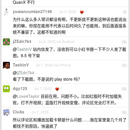
QuanX 不行
yuwancumian27149
Jul 6, 2025
1
9
为什么这么多人常识都没有啊，不更新就不更新这种话也能说出
来的嘛，你现在能用不代表以后时间久了也能用，到后面直接系
统不兼容了，这都不知道的啊
jZEdn7k4
Jul 6, 2025 via Android
10
@
TashinV
站内信发了，没收到可以小红书搜一下不少人发了截
图，8.5 号下架
TashinV
Jul 7, 2025 via iPhone
11
@
jZEdn7k4
看了下截图，不是说的 play store 吗？
dgy125
Jul 7, 2025
1
12
@
Love4Taylor
目前在用，问题不小。比如红版时不时加载失
败，打不开视频；蓝版打开视频变慢，评论区完全打不开。
CivAx
Jul 7, 2025
13
所以评论区和播放加载卡顿是什么问题……我在家里查几个月了
都找不到原因，快逼疯了