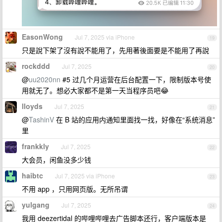
EasonWong
Jul 7, 2025 via iPhone
19
只是說下架了沒有說不能用了，先用著後面要是不能用了再說
rockddd
Jul 7, 2025
20
@
uu2020nn
#5 过几个月运营在后台配置一下，限制版本号使
用就无了。想必大家都不是第一天当程序员吧😂
lloyds
Jul 7, 2025
21
@
TashinV
在 B 站的应用内通知里面找一找，好像在“系统消息”
里
frankkly
Jul 7, 2025
22
大会员，闲鱼没多少钱
haibtc
Jul 7, 2025 via iPhone
23
不用 app ，只用网页版。无所吊谓
yulgang
Jul 7, 2025
24
我用 deezertidal 的哔哩哔哩去广告脚本还行，客户端版本是