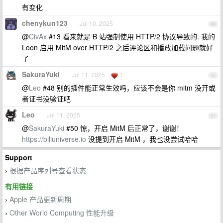
有变化
chenykun123
Jul 10, 2025
49
@
CivAx
#13 看来就是 B 站强制使用 HTTP/2 协议导致的. 我的
Loon 启用 MitM over HTTP/2 之后评论区和播放加载问题就好
了
SakuraYuki
Jul 11, 2025
1
50
@
Leo
#48 别的插件能正常生效吗，应该不会是你 mitm 没开或
者证书没验证吧
Leo
Jul 11, 2025
51
@
SakuraYuki
#50 惊，开启 MitM 后正常了，谢谢！
https://biliuniverse.io
没提到开启 MitM ，我也没尝试哈哈
Support
根据产品序列号查看状态
›
有用链接
Apple 产品更新周期
›
Other World Computing 性能升级
›