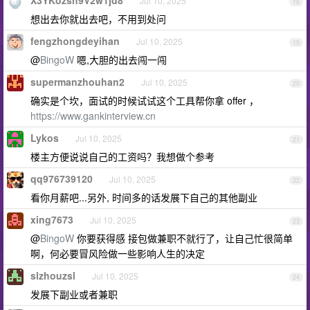
X3YKozsh9V2w1jd8
Jul 10, 2025
18
想出去你就出去吧，不用到处问
fengzhongdeyihan
Jul 10, 2025
19
@
BingoW
嗯,大胆的出去闯一闯
supermanzhouhan2
Jul 10, 2025
20
确实是个坎，面试的时候试试这个工具帮你拿 offer ，
https://www.gankinterview.cn
Lykos
Jul 10, 2025
21
楼主方便说说自己的工资吗？我想做个参考
qq976739120
Jul 10, 2025
22
看你月薪吧...另外, 时间多的话发展下自己的其他副业
xing7673
Jul 10, 2025
23
@
BingoW
你要获得感 接包做兼职不就行了，让自己忙很简单
啊，何必要冒风险做一些影响人生的决定
slzhouzsl
Jul 10, 2025
24
发展下副业或者兼职