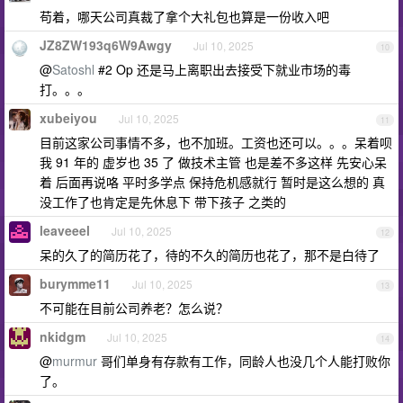
苟着，哪天公司真裁了拿个大礼包也算是一份收入吧
JZ8ZW193q6W9Awgy
Jul 10, 2025
10
@
Satoshl
#2 Op 还是马上离职出去接受下就业市场的毒
打。。。
xubeiyou
Jul 10, 2025
11
目前这家公司事情不多，也不加班。工资也还可以。。。呆着呗
我 91 年的 虚岁也 35 了 做技术主管 也是差不多这样 先安心呆
着 后面再说咯 平时多学点 保持危机感就行 暂时是这么想的 真
没工作了也肯定是先休息下 带下孩子 之类的
leaveeel
Jul 10, 2025
12
呆的久了的简历花了，待的不久的简历也花了，那不是白待了
burymme11
Jul 10, 2025
13
不可能在目前公司养老？怎么说？
nkidgm
Jul 10, 2025
14
@
murmur
哥们单身有存款有工作，同龄人也没几个人能打败你
了。