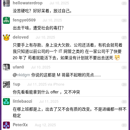
hellowaterdrop
Jul 10, 2025
25
没苦硬吃？好好呆着，放过自己。
fengye0509
Jul 10, 2025
26
出去干啥，遭受社会的毒打？
deloved
Jul 10, 2025
27
只要手上有存款、身上没大欠款、公司还活着，有机会就苟着
我只知道以前公司的一个 IT 网管之类的 在一家公司干了快要
20 年了 苟着就能活下去，如果没有计划就不要出去送死
ufan0
Jul 10, 2025
28
@
nkidgm
你说的这都是 M 哥最不起眼的亮点......
1up
Jul 11, 2025 via iPhone
29
你先看看能拿到什么 offer ，又不冲突
littlebaozi
Jul 11, 2025
30
在哪上班都是上，出去了又不会有质的改变。不是进编都一样不
稳定
PeterXx
Aug 12, 2025
31