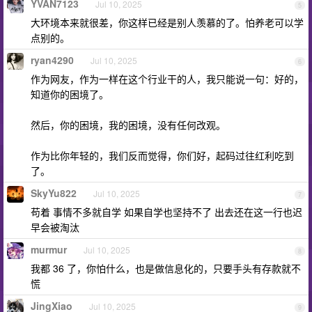
YVAN7123
Jul 10, 2025
5
大环境本来就很差，你这样已经是别人羡慕的了。怕养老可以学
点别的。
ryan4290
Jul 10, 2025
6
作为网友，作为一样在这个行业干的人，我只能说一句：好的，
知道你的困境了。
然后，你的困境，我的困境，没有任何改观。
作为比你年轻的，我们反而觉得，你们好，起码过往红利吃到
了。
SkyYu822
Jul 10, 2025
7
苟着 事情不多就自学 如果自学也坚持不了 出去还在这一行也迟
早会被淘汰
murmur
Jul 10, 2025
8
我都 36 了，你怕什么，也是做信息化的，只要手头有存款就不
慌
JingXiao
Jul 10, 2025
9