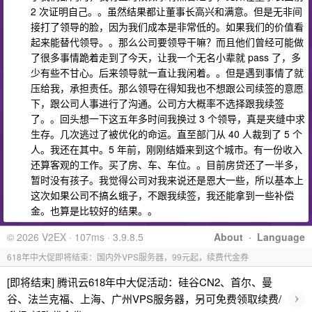
2 次证明自己。。虽然结果都让董事长高兴和满意。但是无非间
接打了领导的脸，因为我们成本是非常低的。如果我们的价值看
起来能替代领导。。那么公司要领导干嘛？而且他们曾经可能做
了很多事情跪着走到了今天，让我一个无名小辈就 pass 了，多
少有些不甘心。后来领导就一直让我闲着。。但是遇到事情了就
压给我，承担责任。那么领导在得知我也不想跟公司续签的意愿
下，跟公司人事进行了沟通。公司方大概率不选择跟我续签
了。。回头想一下这五年多时间我换过 3 个领导，真是夹缝中求
生存。几次逃过了被优化的命运。直至部门从 40 人裁到了 5 个
人。我还在其中。5 年前，刚刚结婚来到这个城市。有一份收入
还算客观的工作。买了房、车、车位。。目前房贷还了一半多，
暂时没有孩子。我觉得公司对我来说还是恩大一些，所以基本上
这次如果公司不搞幺蛾子，不跟我续签，我还能拿到一些补偿
金。也算是比较好的结果。。
© 2026 V2EX · 107ms · 3.9.8.5
About
·
Language
618年中大促即将结束：国内外VPS服务器，99元起，续费代金券
[即将结束] 腾讯云618年中大促活动：硅谷CN2、首尔、曼
›
谷、法兰克福、上海、广州VPS服务器，另可免费领取续费/