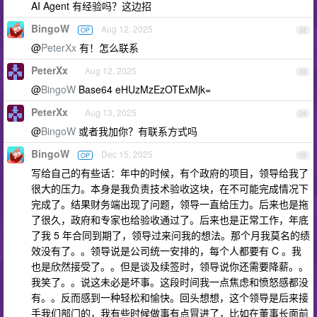
AI Agent 有经验吗？这边招
BingoW
Aug 12, 2025
OP
32
@
PeterXx
有！怎么联系
PeterXx
Aug 12, 2025
33
@
BingoW
Base64 eHUzMzEzOTExMjk=
PeterXx
Aug 13, 2025
34
@
BingoW
或者我加你？有联系方式吗
BingoW
Dec 15, 2025
OP
35
写给自己的有些话：年中的时候，有个政府的项目，领导给我了
很大的压力。本身是我负责技术验收这块，在不可能完成情况下
完成了。结果财务端出现了问题，领导一直给压力。后来也是拖
了很久，政府和专家也给验收通过了。后来也是正常工作，年底
了我 5 年合同到期了，领导过来问我的想法。那个月我莫名的绩
效没有了。。领导说是公司统一安排的，每个人都要有 C 。我
也是欣然接受了。。但是谈及续签时，领导说你还需要降薪。。
我笑了。。说这未必是坏事。这段时间我一点焦虑和愤怒感都没
有。。反而感到一种轻松和愉快。回头想想，这个领导是后来接
手我们部门的，我有些时候做事有点冒进了，比如在董事长面前