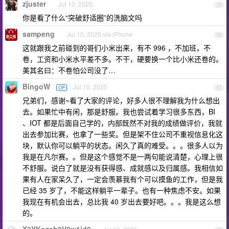
zjuster
Jul 10, 2025
15
你是看了什么“突破舒适圈”的洗脑文吗
sampeng
Jul 10, 2025 via iPhone
16
这就跟我之前碰到的哥们小米出来，有不 996 ，不加班，不
卷，工资和小米水平差不多。不干，硬要换一个比小米还卷的。
美其名曰：不卷怕公司没了…
BingoW
Jul 10, 2025
OP
17
兄弟们，感谢~看了大家的评论，好多人很不理解我为什么想出
去。如果忙中有闲，那是舒服。我也尝试着学习很多东西，BI
、IOT 都是后面自己学的，内部既然不对我的成绩做评价，我就
出去参加比赛，也拿了一些奖。但是架不住公司不重视信息化这
块，默认你可以躺平的状态。闲久了真的难受。。。很多人以为
我是在凡尔赛。。但是这个感觉不是一两句能说清楚，心理上很
不舒服。说白了就是没有获得感、成就感以及归属感。我相信如
果有人在家呆久了，一定会羡慕我有个可以摸鱼的工作，但是我
已经 35 岁了，不能这样躺平一辈子。也有一种焦虑不安。如果
我现在有机会出去，总比我 40 岁出去要好吧。。。我是这么想
的。