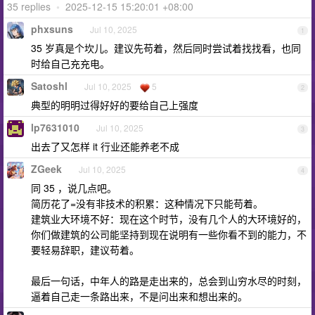
35 replies
•
2025-12-15 15:20:01 +08:00
phxsuns
Jul 10, 2025
1
35 岁真是个坎儿。建议先苟着，然后同时尝试着找找看，也同
时给自己充充电。
Satoshl
Jul 10, 2025
5
2
典型的明明过得好好的要给自己上强度
lp7631010
Jul 10, 2025
3
出去了又怎样 it 行业还能养老不成
ZGeek
Jul 10, 2025
4
同 35 ，说几点吧。
简历花了=没有非技术的积累：这种情况下只能苟着。
建筑业大环境不好：现在这个时节，没有几个人的大环境好的，
你们做建筑的公司能坚持到现在说明有一些你看不到的能力，不
要轻易辞职，建议苟着。
最后一句话，中年人的路是走出来的，总会到山穷水尽的时刻，
逼着自己走一条路出来，不是问出来和想出来的。