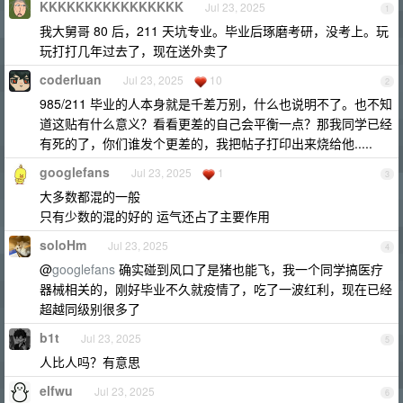
KKKKKKKKKKKKKKKK
Jul 23, 2025
1
我大舅哥 80 后，211 天坑专业。毕业后琢磨考研，没考上。玩
玩打打几年过去了，现在送外卖了
coderluan
Jul 23, 2025
10
2
985/211 毕业的人本身就是千差万别，什么也说明不了。也不知
道这贴有什么意义？看看更差的自己会平衡一点？那我同学已经
有死的了，你们谁发个更差的，我把帖子打印出来烧给他.....
googlefans
Jul 23, 2025
1
3
大多数都混的一般
只有少数的混的好的 运气还占了主要作用
soloHm
Jul 23, 2025
4
@
googlefans
确实碰到风口了是猪也能飞，我一个同学搞医疗
器械相关的，刚好毕业不久就疫情了，吃了一波红利，现在已经
超越同级别很多了
b1t
Jul 23, 2025
5
人比人吗？有意思
elfwu
Jul 23, 2025
6