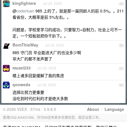
kingfighters
Jul 24, 2025
19
@
coderluan
985 上的了，就是那一届同龄人的前 0.5%。。211
看省份，大概率是前 5%左右。。
问题是，学校里学习的成功，只要智力+自制力，社会上可不一
定，一个短板就把你干趴下。。
BornThisWay
Jul 25, 2025
20
985 守门员 毕业能进大厂的也没多少啊
非大厂的都不发声罢了
muzei233
Jul 25, 2025
21
楼上诸多回复缓解了我的焦虑
qooweds
Jul 26, 2025
22
选择比努力更重要
没吃到时代红利的才是绝大多数
© 2026 V2EX · 57ms · 3.9.8.5
About
·
Language
香港CN2,4H4G10M，月付69还有更多优惠机型，稳定运营三年。