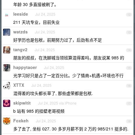
年龄 30 多直接被刷了。
leeside
Jul 24, 2025
12
211 天坑专业，目前失业
watzds
Jul 24, 2025
13
好学历也是包袱，前期努力过了，后劲有点不足
tangv2
Jul 24, 2025
14
朋友的叔叔，在洗脚城当领班算混得差吗，朋友说某 985 的
happytaoer
Jul 24, 2025
15
光学习好只是占了一定百分比。少了情商+机遇+环境也不行
XTTX
Jul 24, 2025
16
混得差的坟头都长草了, 那些虚荣都是包袱.
skipwitit
Jul 24, 2025 via iPhone
17
b 站有 985 的挂壁老哥视频
Foxkeh
Jul 24, 2025
18
多了去了, 坐标 027. 30 多岁月薪不到 2 万的 985/211 挺多的.