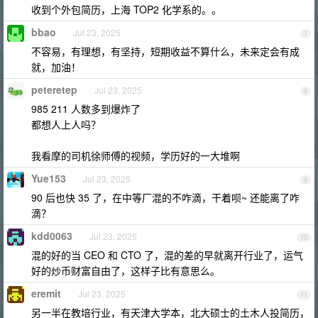
收到个外包简历，上海 TOP2 化学系的。。
bbao
Jul 23, 2025
7
不容易，有理想，有坚持，短期收益不算什么，未来定会有成
就，加油！
peteretep
Jul 23, 2025
8
985 211 人数多到爆炸了
都想人上人吗？
我看摩的司机徐师傅的视频，学历好的一大堆啊
Yue153
Jul 23, 2025
9
90 后也快 35 了，在中等厂混的不咋滴，干着呗~ 还能离了咋
滴？
kdd0063
Jul 23, 2025
10
混的好的当 CEO 和 CTO 了，混的差的早就离开行业了，运气
好的炒币财富自由了，这样子比有意思么。
eremit
Jul 23, 2025
11
另一半在教培行业，有天津大学本，北大硕士的土木人投简历，