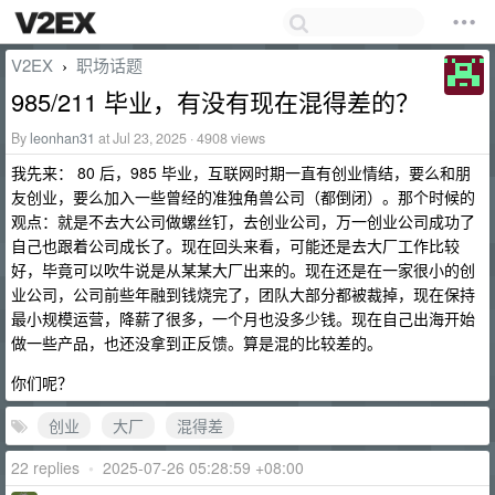
V2EX
职场话题
›
985/211 毕业，有没有现在混得差的？
By
leonhan31
at Jul 23, 2025 · 4908 views
我先来： 80 后，985 毕业，互联网时期一直有创业情结，要么和朋
友创业，要么加入一些曾经的准独角兽公司（都倒闭）。那个时候的
观点：就是不去大公司做螺丝钉，去创业公司，万一创业公司成功了
自己也跟着公司成长了。现在回头来看，可能还是去大厂工作比较
好，毕竟可以吹牛说是从某某大厂出来的。现在还是在一家很小的创
业公司，公司前些年融到钱烧完了，团队大部分都被裁掉，现在保持
最小规模运营，降薪了很多，一个月也没多少钱。现在自己出海开始
做一些产品，也还没拿到正反馈。算是混的比较差的。
你们呢？
创业
大厂
混得差
22 replies
•
2025-07-26 05:28:59 +08:00