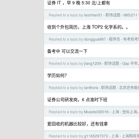
证券 IT ，早 9 晚 5:30 北/上都有
Replied to a topic by
leonhan31
职场话题
985/2
›
›
收到个外包简历，上海 TOP2 化学系的。。
Replied to a topic by
donggua997
程序员
有考软考
›
›
备考中 可以交流一下
Replied to a topic by
jiang1209
职场话题
Gap 半
›
›
学历如何？
Replied to a topic by
lanthora
职场话题
北京还有能
›
›
证券公司研发岗，6 点准时下班
Replied to a topic by
MuscleOf2016
上海
坐标上海
›
›
爱回收的机器比较好，还有钱拿
Replied to a topic by
g1165297373
上海
上海购房
›
›