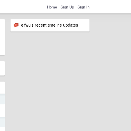
Home
Sign Up
Sign In
elfwu's recent timeline updates
8
5