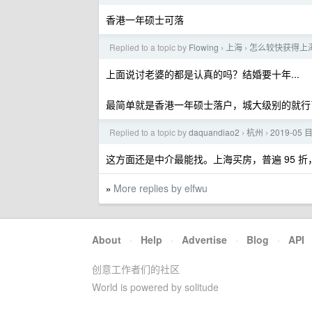
香港一年硕士可落
Replied to a topic by
Flowing
上海
怎么较快获得上
›
›
上面说讨老婆的都是认真的吗？结婚要十年...
最简单就是香港一年硕士落户，城大级别的就行
Replied to a topic by
daquandiao2
杭州
2019-
›
›
这方面还是中介最能找。上海买房，普遍 95 折
More replies by elfwu
»
About
·
Help
·
Advertise
·
Blog
·
API
创意工作者们的社区
World is powered by solitude