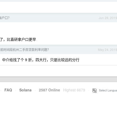
海户口？
Jun 28, 201
了，比直研拿户口更早
05 目前时间段杭州二手房贷款利率问题？
May 24, 201
，中介给找了个 9 折，四大行，只是比较远的分行
·
FAQ
·
Solana
·
2587 Online
Highest 6679
·
Select Langua