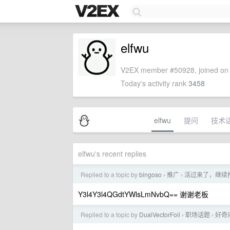
elfwu
V2EX member #50928, joined on 
Today's activity rank
3458
elfwu
提问
技术
elfwu's recent replies
Replied to a topic by
bingoso
推广
活过来了，继续推广
›
›
Y3l4Y3l4QGdtYWlsLmNvbQ== 谢谢老板
Replied to a topic by
DualVectorFoil
职场话题
好奇
›
›