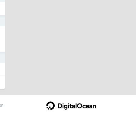
9
9
ge