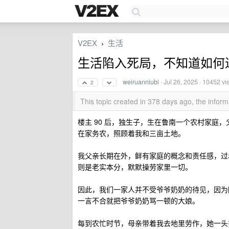
V2EX
生活
›
生活陷入死局，不知道如何
weiruanniubi
·
Jul 26, 2025
· 10452 vi
2
This topic created in 378 days ago, the info
楼主 90 后，独生子，生在鲁南一个农村家庭
在家务农，照顾着我和三亩土地。
我父亲长期在外，鲜有家庭的概念和责任感，过
则是老实本分，默默操劳家里一切。
因此，我们一家人并不受爷爷奶奶的待见，因为
一言不合就把爷爷奶奶骂一顿的大娘。
每到农忙时节，母亲带着我去地里劳作，她一头