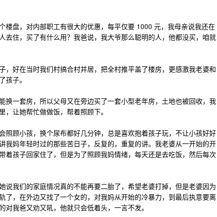
楼盘，对内部职工有很大的优惠，每平仅要 1000 元，我母亲说我还在
人去住，买了有什么用？我爸说，我大爷那么聪明的人，他都没买，咱就
子，好在当时我们村搞合村并居，把全村推平盖了楼房，更感激我老婆和
了孩子。
能换一套房，所以父母又在旁边买了一套小型老年房，土地也被回收，我
里，让她帮忙做做饭，帮着照顾下。
会照顾小孩，换个尿布都好几分钟，总是喜欢抱着孩子玩，不让小孩好好
讲我妈年轻时过的那些苦日子，反复的，重复的讲。我老婆从一开始的开
带着孩子回家住了，但是为了照顾我妈情绪，每天还是去吃饭，然后每次
她说我们的家庭情况真的不能再要二胎了，希望老婆打掉，但是老婆因为
轨了，在外边又找了一个女的，对我妈从开始的冷暴力，到最后执意要离
的对我爸又劝又吼，他就只会低着头，一言不发。