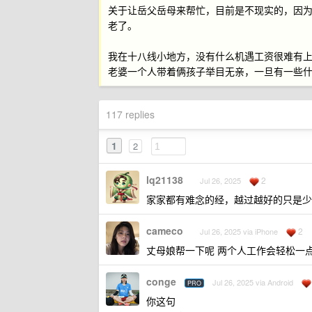
关于让岳父岳母来帮忙，目前是不现实的，因
老了。
我在十八线小地方，没有什么机遇工资很难有
老婆一个人带着俩孩子举目无亲，一旦有一些
117 replies
1
2
lq21138
2
Jul 26, 2025
家家都有难念的经，越过越好的只是少
cameco
2
Jul 26, 2025 via iPhone
丈母娘帮一下呢 两个人工作会轻松一点
conge
Jul 26, 2025 via Android
PRO
你这句