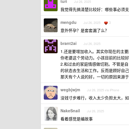
turi
Jul 26, 2025
我觉得先搞清楚比较好：哪些事必须支
mengdu
3
Jul 26, 2025
意外怀孕？是套套漏了么？
brant2ai
Jul 26, 2025
1.还是要增加收入。其实你现在的主
你老婆这个劳动力。小孩目前的比较好
2.和过去的家庭情感做切割。不管是
的状态去生活和工作。反而是顾好自己
那天有个人说的好，一切的原因来源于
wegbjwjm
Jul 26, 2025 via iPhone
没钱寸步难行，收入太少负担太大，如
NakeSnail
Jul 26, 2025
看着感觉是编故事