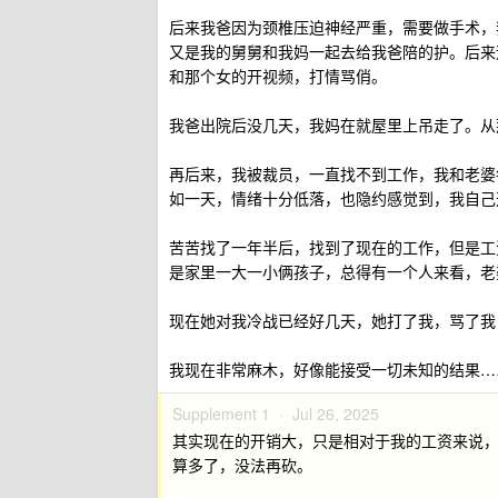
后来我爸因为颈椎压迫神经严重，需要做手术，
又是我的舅舅和我妈一起去给我爸陪的护。后来
和那个女的开视频，打情骂俏。
我爸出院后没几天，我妈在就屋里上吊走了。从
再后来，我被裁员，一直找不到工作，我和老婆
如一天，情绪十分低落，也隐约感觉到，我自己
苦苦找了一年半后，找到了现在的工作，但是工
是家里一大一小俩孩子，总得有一个人来看，老
现在她对我冷战已经好几天，她打了我，骂了我
我现在非常麻木，好像能接受一切未知的结果…
Supplement 1 ·
Jul 26, 2025
其实现在的开销大，只是相对于我的工资来说，我
算多了，没法再砍。