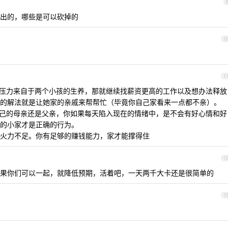
出的，哪些是可以砍掉的
1
1
要压力来自于两个小孩的生养，那就继续找薪资更高的工作以及想办法释放
的解法就是让她家的亲戚来帮帮忙（毕竟你自己家看来一点都不亲）。
自己的母亲还是父亲，你如果每天陷入现在的情绪中，是不会有好心情和好
的小家才是正确的行为。
火力不足。你有足够的赚钱能力，家才能撑得住
1
果你们可以一起，就降低预期，活着吧，一天两千大卡还是很简单的
1