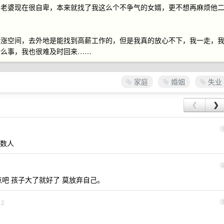
为老婆现在很自卑，本来就找了我这么个不争气的女婿，更不想再麻烦他
上涨空间，去外地是能找到高薪工作的，但是我真的放心不下，我一走，
什么事，我也很难及时回来……
家庭
婚姻
失业
❮
❯
数人
吧 孩子大了就好了 莫放弃自己。
2