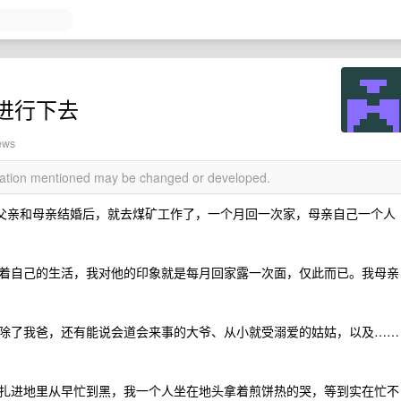
进行下去
ews
rmation mentioned may be changed or developed.
，父亲和母亲结婚后，就去煤矿工作了，一个月回一次家，母亲自己一个人
着自己的生活，我对他的印象就是每月回家露一次面，仅此而已。我母亲
除了我爸，还有能说会道会来事的大爷、从小就受溺爱的姑姑，以及……
扎进地里从早忙到黑，我一个人坐在地头拿着煎饼热的哭，等到实在忙不