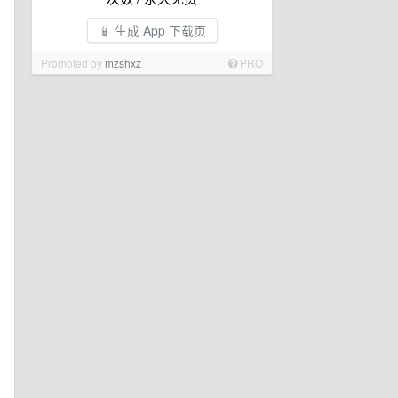
📱 生成 App 下载页
Promoted by
mzshxz
PRO