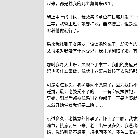
过来，都是找我的几个舅舅来帮忙。
我上中学的时候，我父亲的单位在县城开发了一个
上学，我爸上班，她要种地，虽然便宜，但是没
跟着他做就行了。
后来我找到了女朋友，该谈婚论嫁了，却没有房
丈母娘对我没有什么要求，我才顺利结了婚，有
那时我每天上班，照顾不了家里，我们的房屋只
妈也没什么事做，我就让老婆带着孩子去我妈那
可是没过多久，我老婆就不愿意了，因为我妈不
睡觉，最让老婆受不了的——一有空就拉住她，
导她，到最后都被我妈讲的抑郁了。于是老婆就
去就开始催着我们要二胎……
没过多久，老婆意外怀孕了，怀上了二胎，我求
赌气，执意要生下来。老二出生没多久，我爸出
婚，我妈则是不想离，想挽回我爸，我苦口婆心