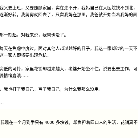
我又要上班，又要照顾家里，实在走不开，我妈自己在大医院找不到北，
逐渐好转，我舅舅就回去了，只留我妈在那里，我爸就开始当着我妈的面
那一刻起，对我来说，我爸也没了。
每天在焦虑中度过，面对其他人越过越好的日子，我这一家却过的一天不
这一家人即将要出现危机。
资低的可怜，家里花销却越来越大，老婆开始坐不住，说要出去工作，可
婆情绪崩溃……
，我也打了我自己，骂了我自己，为什么我那么没用。
…
现在一个月到手只有 4000 多块钱，却负担着四口人的生活，花销真不