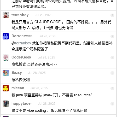
之前站里老哥们的说法公司给买就用，公司不给买别私自用，自
己花钱还有法律风险。
terranboy
Jul 28, 2025
2
我是只用官方 CLAUDE CODE ， 国内的不好说。。。 另外代
码大部分 AI 写的 ，让他知道也无所谓
Dora112233
Jul 28, 2025
3
@
terranboy
就怕你把隐私配置写到代码里，然后别人编辑器补
全提示这个隐私配置了
CoderGeek
Jul 28, 2025
4
隐私模式 虽然还是没啥用 - -
Sezxy
Jul 28, 2025
5
隐私换便利
micean
Jul 28, 2025
6
我 java 项目直接从 java/打开，不暴露 resources/
happytaoer
Jul 28, 2025
7
建议不要 vibe coding 。永远解决不了隐私问题