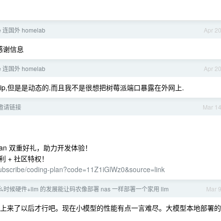
le 连国外 homelab
Apr 2
.感谢信息
le 连国外 homelab
Apr 2
有公网 ip,但是是动态的.而且我不是很想把树莓派端口暴露在外网上.
x 邀请链接
Mar 1
g Plan 双重好礼，助力开发体验！
返利 + 社区特权！
/subscribe/coding-plan?code=11Z1iGlWz0&source=link
时候硬件+llm 的发展能让码农像部署 nas 一样部署一个家用 llm
Mar 
能上来了以后才行吧。现在小模型的性能有点一言难尽。大模型本地部署的