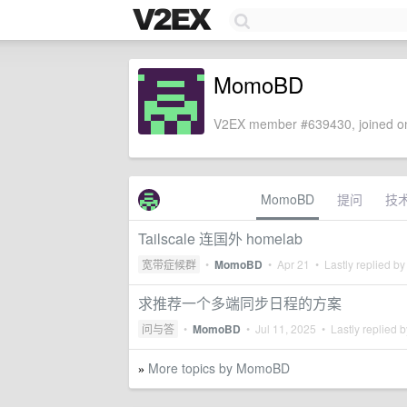
MomoBD
V2EX member #639430, joined on
MomoBD
提问
技
Tailscale 连国外 homelab
宽带症候群
•
MomoBD
•
Apr 21
• Lastly replied b
求推荐一个多端同步日程的方案
问与答
•
MomoBD
•
Jul 11, 2025
• Lastly replied 
More topics by MomoBD
»