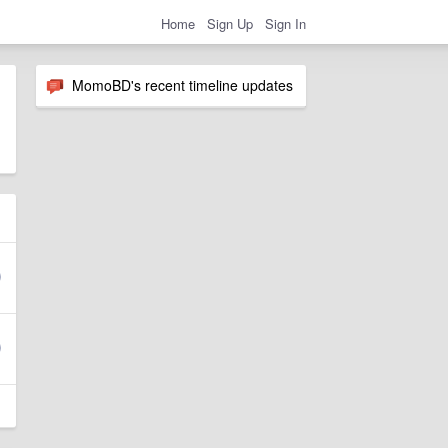
Home
Sign Up
Sign In
MomoBD's recent timeline updates