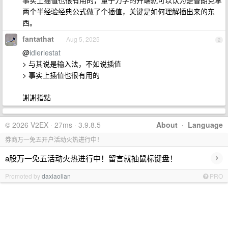
事实上插值也很有用的，量子力学的开端就可以认为是普朗克拿
两个半经验经典公式做了个插值，关键是如何理解插出来的东
西。
fantathat
Aug 5, 2025
2
@
idlerlestat
> 与其说是输入法，不如说插值
> 事实上插值也很有用的
謝謝指點
© 2026 V2EX · 27ms · 3.9.8.5
About
·
Language
券商万一免五开户活动火热进行中！
›
a股万一免五活动火热进行中！留言就抽鼠标键盘！
Promoted by
daxiaolian
PRO