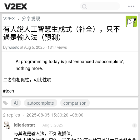
V2EX
分享发现
›
有人說人工智慧生成式（补全），只不
過是輸入法（預測）
By
wisetc
at Aug 5, 2025 · 1317 views
AI programming today is just 'enhanced autocomplete',
nothing more.
二者有相似性，可比性嗎
#tech
AI
autocomplete
comparison
2 replies
•
2025-08-05 15:30:20 +08:00
idlerlestat
Aug 5, 2025
1
与其说是输入法，不如说插值。