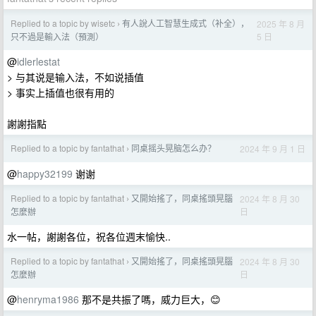
Replied to a topic by wisetc
有人說人工智慧生成式（补全），
2025 年 8 月
›
5 日
只不過是輸入法（預測）
@
idlerlestat
> 与其说是输入法，不如说插值
> 事实上插值也很有用的
謝謝指點
Replied to a topic by fantathat
同桌摇头晃脑怎么办？
2024 年 9 月 1 日
›
@
happy32199
谢谢
Replied to a topic by fantathat
又開始搖了，同桌搖頭晃腦
2024 年 8 月 30
›
日
怎麼辦
水一帖，謝謝各位，祝各位週末愉快..
Replied to a topic by fantathat
又開始搖了，同桌搖頭晃腦
2024 年 8 月 30
›
日
怎麼辦
@
henryma1986
那不是共振了嗎，威力巨大，😊