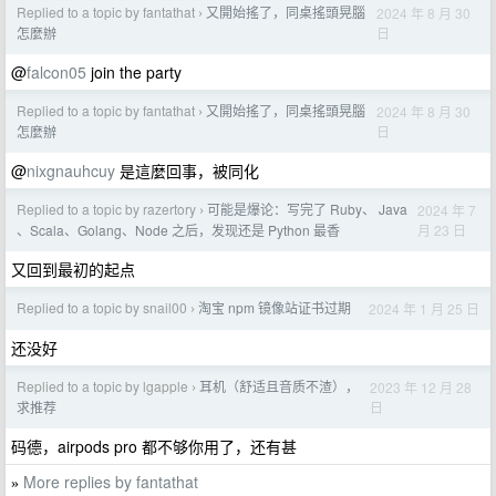
Replied to a topic by fantathat
又開始搖了，同桌搖頭晃腦
2024 年 8 月 30
›
日
怎麼辦
@
falcon05
join the party
Replied to a topic by fantathat
又開始搖了，同桌搖頭晃腦
2024 年 8 月 30
›
日
怎麼辦
@
nixgnauhcuy
是這麼回事，被同化
Replied to a topic by razertory
可能是爆论：写完了 Ruby、 Java
2024 年 7
›
月 23 日
、Scala、Golang、Node 之后，发现还是 Python 最香
又回到最初的起点
Replied to a topic by snail00
淘宝 npm 镜像站证书过期
2024 年 1 月 25 日
›
还没好
Replied to a topic by lgapple
耳机（舒适且音质不渣），
2023 年 12 月 28
›
日
求推荐
码德，airpods pro 都不够你用了，还有甚
More replies by fantathat
»