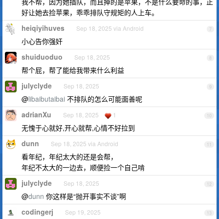
我不帮，因为她插队，而且掉的是苹果，不是什么要命的事，正
好让她去捡苹果，乖乖排队守规矩的人上车。
heiqiyihuves
Sep 18, 2025 via Android
7
小心告你强奸
shuiduoduo
Sep 18, 2025
8
帮个屁，帮了能给我带来什么利益
julyclyde
Sep 18, 2025
9
@
libaibutaibai
不排队的怎么可能面善呢
adrianXu
Sep 18, 2025
1
10
无愧于心就好,开心就帮,心情不好拉到
dunn
Sep 18, 2025 via Android
11
看年纪，年纪太大的还是会帮，
年纪不太大的一边去，顺便捡一个自己啃
julyclyde
Sep 18, 2025
12
@
dunn
你这样是“抛开事实不谈”啊
codingerj
Sep 19, 2025
13