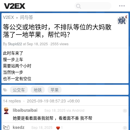
V2EX
问与答
›
等公交或地铁时，不排队等位的大妈散
落了一地苹果，帮忙吗？
By
Stupid22
at Sep 18, 2025 · 2555 views
此时车来了
慢一步上车
需要站两个小时
当然快一步
也不一定有空位
公交车
地铁
苹果
14 replies
•
2025-09-19 08:57:23 +08:00
libaibutaibai
Sep 18, 2025 via Android
1
她要是看着面善我就帮 ，看着面不善 我不帮
ksedz
Sep 18, 2025
1
2