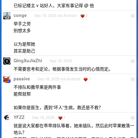
已标记楼主 v 站好人，大家有事记得 @ 他
conge
Sep 18, 2025 via Android
2
3
举手之劳
别想太多
以为是帮她
其实是助己
QingXuJiaZhi
Sep 18, 2025
4
不需要思考和定论，根据事情发生当时的心情而定。
passive
Sep 18, 2025 via Android
1
5
不排队和撒苹果是两件事
能帮就帮
如果你是医生，遇到“坏人”生病，救还是不救？
YFZZ
Sep 18, 2025
1
6
就是说大家都在乖乖排队等着，她来插队，然后此时苹果散落一
地么？