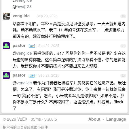
@
venglide
@
hwcj123
venglide
Sep 29, 2025
20
话都看不明白，年经人真是没点见识也没思考，一天天就知道内
耗，动不动就水军，老子 11 年的号还在这水军，一点逻辑能力
都没有的，建议你转行别搞程序了。
pastor
Sep 29, 2025
OP
21
@
venglide
看把你能的，#17 回复你的你一声不吱是吧？少在这
玩虚的显得你能，这么简单逻辑的打油诗都看不懂，你的逻辑能
力、我建议你才不要搞技术也不要出来丢人现眼
pastor
Sep 29, 2025
OP
22
@
venglide
我作为消费者吐槽被军儿忽悠买它的垃圾产品，我吐
槽，怎么了，有问题？我可是没惹过你，你上来第一句就给我来
一句“狗屁不通”，怎么，小米或者军儿是你爹啊？如果不是，那
你不是水军是什么？不用狡辩了，垃圾滚远点，别找骂。Block
了
© 2026 V2EX · 35ms · 3.9.8.5
About
·
Language
把常看的网页变成桌面小组件