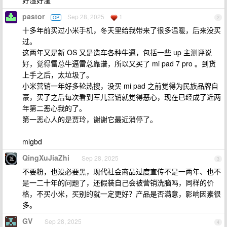
好湿好湿
pastor
Sep 28, 2025
1
OP
2
十多年前买过小米手机，冬天里给我带来了很多温暖，后来没买
过。
这两年又是新 OS 又是造车各种牛逼，包括一些 up 主测评说
好，觉得雷总牛逼雷总靠谱，所以又买了 mi pad 7 pro 。到货
上手之后，太垃圾了。
小米营销一年好多轮热搜，没买 mi pad 之前觉得为民族品牌自
豪，买了之后每次看到军儿营销就觉得恶心，现在已经成了近两
年第二恶心我的了。
第一恶心人的是贾玲，谢谢它最近消停了。
mlgbd
QingXuJiaZhi
Sep 28, 2025
3
不要粉，也没必要黑，现代社会商品过度宣传不是一两年、也不
是一二十年的问题了，还假装自己会被营销洗脑吗，同样的价
格，不买小米，买别的就一定更好？产品是否满意，影响因素很
多。
GV
Sep 28, 2025
4