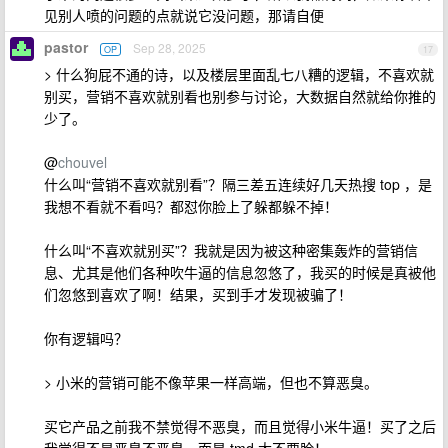
见别人喷的问题的点就说它没问题，那请自便
pastor
Sep 28, 2025
OP
17
> 什么狗屁不通的诗，以及楼层里面乱七八糟的逻辑，不喜欢就
别买，营销不喜欢就别看也别参与讨论，大数据自然就给你推的
少了。
@
chouvel
什么叫“营销不喜欢就别看”？隔三差五连续好几天热搜 top ，是
我想不看就不看吗？都怼你脸上了躲都躲不掉！
什么叫“不喜欢就别买”？我就是因为被这种密集轰炸的营销信
息、尤其是他们各种吹牛逼的信息忽悠了，我买的时候是真被他
们忽悠到喜欢了啊！结果，买到手才发现被骗了！
你有逻辑吗？
> 小米的营销可能不像苹果一样高端，但也不算恶臭。
买它产品之前我不禁觉得不恶臭，而且觉得小米牛逼！买了之后