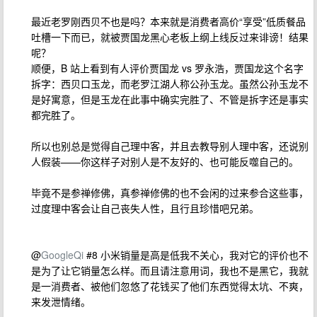
最近老罗刚西贝不也是吗？本来就是消费者高价“享受”低质餐品
吐槽一下而已，就被贾国龙黑心老板上纲上线反过来诽谤！结果
呢？
顺便，B 站上看到有人评价贾国龙 vs 罗永浩，贾国龙这个名字
拆字：西贝口玉龙，而老罗江湖人称公孙玉龙。虽然公孙玉龙不
是好寓意，但是玉龙在此事中确实完胜了、不管是拆字还是事实
都完胜了。
所以也别总是觉得自己理中客，并且去教导别人理中客，还说别
人假装——你这样子对别人是不友好的、也可能反噬自己的。
毕竟不是参禅修佛，真参禅修佛的也不会闲的过来参合这些事，
过度理中客会让自己丧失人性，且行且珍惜吧兄弟。
@
GoogleQi
#8 小米销量是高是低我不关心，我对它的评价也不
是为了让它销量怎么样。而且请注意用词，我也不是黑它，我就
是一消费者、被他们忽悠了花钱买了他们东西觉得太坑、不爽，
来发泄情绪。