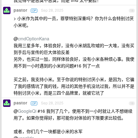
我觉得不是恶臭不恶臭，而是 tmd 太不要脸！
pastor
Sep 28, 2025
OP
18
> 小米作为其中的一员，罪孽特别深重吗？你为什么会特别讨厌
小米呢。
@
cmdOptionKana
我用三星多年，体验良好，没有小米胡乱吹嘘的一大堆，没有买
到手后与宣传的巨大体验反差
另外，也买过一加，同样体验良好，没有小米各种烦心事。我使
用不到一小时遇到的小米的问题#16 列了一点
买之前，我支持小米。至于你说的特别讨厌小米，是因为，它骗
了我的感情坑了我的钱，用过的其他手机没坑过我，所以并不是
特别讨厌小米，而是三四个品牌里，就被它坑了
pastor
Sep 28, 2025
OP
19
@
GoogleQi
#16 我列了几个，使用不到一小时就让人不想继续
用了。如果你觉得好，那可能你对体验的下限要求比较低。
或者，你们几个一块都是小米的水军