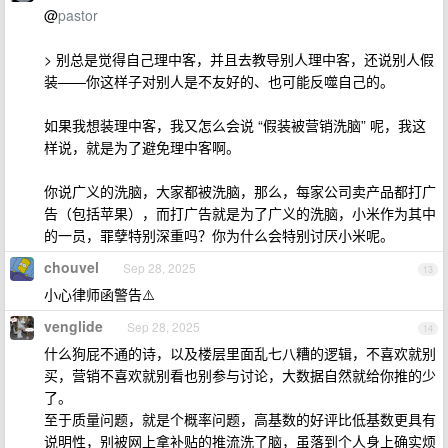
@
pastor
> 别总是觉得自己理中客，并且去教导别人理中客，还说别人假
装——你这样子对别人是不友好的、也可能反噬自己的。
如果我想装理中客，我又怎么会说 “假装被营销洗脑” 呢，我这
样说，就是为了避免理中客啊。
你说广义的洗脑，大家都被洗脑，那么，每家公司卖产品都打广
告（包括苹果），而打广告就是为了广义的洗脑，小米作为其中
的一员，罪孽特别深重吗？你为什么会特别讨厌小米呢。
chouvel
Sep 28, 2025
13
小心律师函警告⚠️
venglide
Sep 28, 2025
14
什么狗屁不通的诗，以及楼层里面乱七八糟的逻辑，不喜欢就别
买，营销不喜欢就别看也别参与讨论，大数据自然就给你推的少
了。
至于质量问题，就是个概率问题，高基数的好评比低基数更具有
说明性，别被网上拿补贴的推流洗了脑，虽落到个人身上确实烦