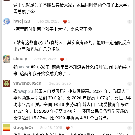
做手机就是为了不赚钱卖给大家，家里同时供两个孩子上大学，
雷总累了😭
hwcj123
Sep 28, 2025
2
5
>家里同时供两个孩子上大学，雷总累了😭
v 站有这些喜欢带节奏的人，其实蛮有趣的。能够一定程度反应
出这里和粪坑有几分相似。
shoaly
Sep 28, 2025
1
6
@
pastor
#2 小家电, 前两年当不知道买什么的时候, 闭眼睛买小
米, 这两年我开始换成美的了...
yuwen2002cn
Sep 28, 2025
7
@
hwcj123
我国人口发展质量也持续提高。2024 年，我国人口
平均预期寿命达到 79.0 岁，比 2020 年提高 1.07 岁，比世界平
均水平高 5 岁。全国 16-59 岁劳动年龄人口平均受教育年限达
11.21 年，比 2020 年提高 0.46 年。我国公民具备科学素质的
比例达到 15.37%，比 2020 年提高 4.81 个百分点。
GoogleQi
Sep 28, 2025
2
8