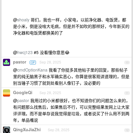
@
shoaly
哥们，我也一样，小家电，以前净化器、电饭煲，都
是小米，倒是没啥大毛病，但是并不如吹的那样好，今年新买的
净化器和电饭煲都换美的了
@
hwcj123
#5 没看懂你意思😂
pastor
Sep 28, 2025
OP
10
@
cmdOptionKana
我看了你挺多其他帖子里的回复，那些帖子
里的纯无脑黑子和水军确实恶心，你算是很客观讲道理的，但是
别当锤子习惯了就到处看别人像钉子，没必要的
GoogleQi
Sep 28, 2025
11
@
pastor
我用过的小米都很好，也不知道你们的问题怎么来的，
有问题那么找售后，如果售后不行，可以完整结果发网上让大家
评评理。而不是单存说我觉得是垃圾，或者说买了什么用不到两
年，单品嘴说
QingXuJiaZhi
Sep 28, 2025
12