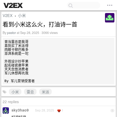
V2EX
小米
›
看到小米这么火，打油诗一首
By
pastor
at Sep 28, 2025 · 3066 views
曾当雷总是我哥

直到买了米派得

肉眼卡顿巴格多

澎湃系统是一坨

外观设计抄苹果

起名碰瓷袭苹果

天天忽悠消费者

军儿休想再坑我

小米
雷总
米派
22 replies
sky3hao9
Sep 28, 2025
1
1