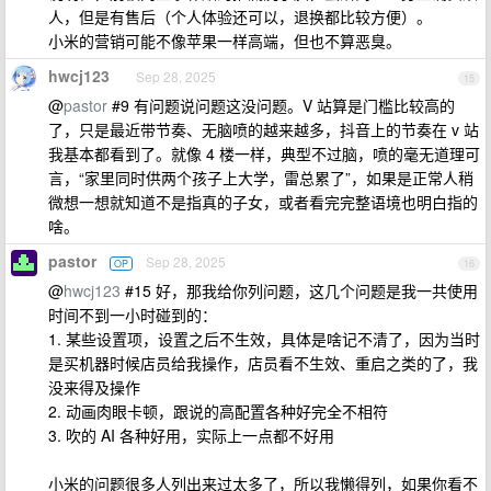
人，但是有售后（个人体验还可以，退换都比较方便）。
小米的营销可能不像苹果一样高端，但也不算恶臭。
hwcj123
Sep 28, 2025
15
@
pastor
#9 有问题说问题这没问题。V 站算是门槛比较高的
了，只是最近带节奏、无脑喷的越来越多，抖音上的节奏在 v 站
我基本都看到了。就像 4 楼一样，典型不过脑，喷的毫无道理可
言，“家里同时供两个孩子上大学，雷总累了”，如果是正常人稍
微想一想就知道不是指真的子女，或者看完完整语境也明白指的
啥。
pastor
Sep 28, 2025
OP
16
@
hwcj123
#15 好，那我给你列问题，这几个问题是我一共使用
时间不到一小时碰到的：
1. 某些设置项，设置之后不生效，具体是啥记不清了，因为当时
是买机器时候店员给我操作，店员看不生效、重启之类的了，我
没来得及操作
2. 动画肉眼卡顿，跟说的高配置各种好完全不相符
3. 吹的 AI 各种好用，实际上一点都不好用
小米的问题很多人列出来过太多了，所以我懒得列，如果你看不