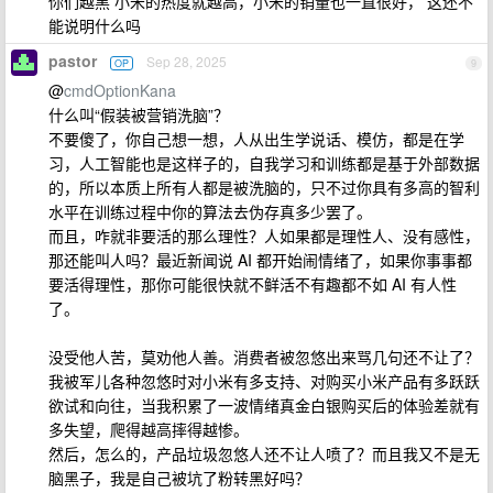
你们越黑 小米的热度就越高，小米的销量也一直很好， 这还不
能说明什么吗
pastor
Sep 28, 2025
OP
9
@
cmdOptionKana
什么叫“假装被营销洗脑”？
不要傻了，你自己想一想，人从出生学说话、模仿，都是在学
习，人工智能也是这样子的，自我学习和训练都是基于外部数据
的，所以本质上所有人都是被洗脑的，只不过你具有多高的智利
水平在训练过程中你的算法去伪存真多少罢了。
而且，咋就非要活的那么理性？人如果都是理性人、没有感性，
那还能叫人吗？最近新闻说 AI 都开始闹情绪了，如果你事事都
要活得理性，那你可能很快就不鲜活不有趣都不如 AI 有人性
了。
没受他人苦，莫劝他人善。消费者被忽悠出来骂几句还不让了？
我被军儿各种忽悠时对小米有多支持、对购买小米产品有多跃跃
欲试和向往，当我积累了一波情绪真金白银购买后的体验差就有
多失望，爬得越高摔得越惨。
然后，怎么的，产品垃圾忽悠人还不让人喷了？而且我又不是无
脑黑子，我是自己被坑了粉转黑好吗？