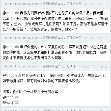
Replied to a topic by pastor
看到小米这么火，打油诗一首
2025 年 9 月 29 日
›
@
venglide
我作为消费者吐槽被军儿忽悠买它的垃圾产品，我吐槽，
怎么了，有问题？我可是没惹过你，你上来第一句就给我来一句“狗屁
不通”，怎么，小米或者军儿是你爹啊？如果不是，那你不是水军是什
么？不用狡辩了，垃圾滚远点，别找骂。Block 了
Replied to a topic by pastor
看到小米这么火，打油诗一首
2025 年 9 月 29 日
›
@
venglide
看把你能的，#17 回复你的你一声不吱是吧？少在这玩虚
的显得你能，这么简单逻辑的打油诗都看不懂，你的逻辑能力、我建
议你才不要搞技术也不要出来丢人现眼
Replied to a topic by pastor
看到小米这么火，打油诗一首
2025 年 9 月 28 日
›
@
GoogleQi
#16 我列了几个，使用不到一小时就让人不想继续用了。
如果你觉得好，那可能你对体验的下限要求比较低。
或者，你们几个一块都是小米的水军
@
venglide
@
hwcj123
Replied to a topic by pastor
看到小米这么火，打油诗一首