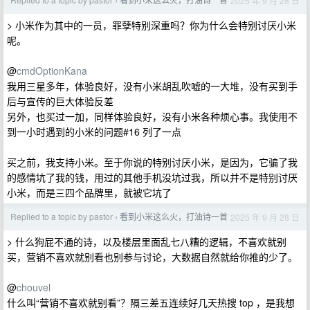
2025 年 9 月 28 日
›
> 小米作为其中的一员，罪孽特别深重吗？你为什么会特别讨厌小米
呢。
@
cmdOptionKana
我用三星多年，体验良好，没有小米胡乱吹嘘的一大堆，没有买到手
后与宣传的巨大体验反差
另外，也买过一加，同样体验良好，没有小米各种烦心事。我使用不
到一小时遇到的小米的问题#16 列了一点
买之前，我支持小米。至于你说的特别讨厌小米，是因为，它骗了我
的感情坑了我的钱，用过的其他手机没坑过我，所以并不是特别讨厌
小米，而是三四个品牌里，就被它坑了
Replied to a topic by pastor
看到小米这么火，打油诗一首
2025 年 9 月 28 日
›
> 什么狗屁不通的诗，以及楼层里面乱七八糟的逻辑，不喜欢就别
买，营销不喜欢就别看也别参与讨论，大数据自然就给你推的少了。
@
chouvel
什么叫“营销不喜欢就别看”？隔三差五连续好几天热搜 top ，是我想