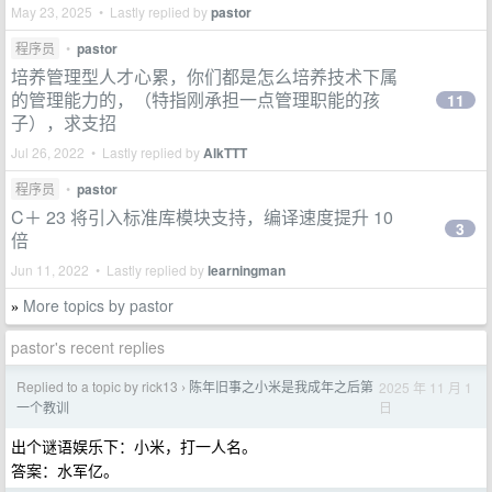
May 23, 2025 • Lastly replied by
pastor
程序员
•
pastor
培养管理型人才心累，你们都是怎么培养技术下属
的管理能力的，（特指刚承担一点管理职能的孩
11
子），求支招
Jul 26, 2022 • Lastly replied by
AlkTTT
程序员
•
pastor
C＋ 23 将引入标准库模块支持，编译速度提升 10
3
倍
Jun 11, 2022 • Lastly replied by
learningman
More topics by pastor
»
pastor's recent replies
Replied to a topic by rick13
陈年旧事之小米是我成年之后第
2025 年 11 月 1
›
日
一个教训
出个谜语娱乐下：小米，打一人名。
答案：水军亿。