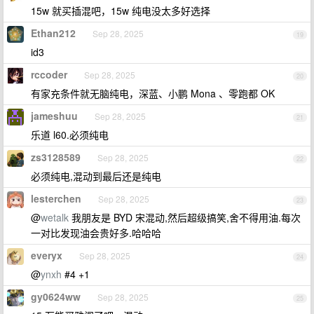
15w 就买插混吧，15w 纯电没太多好选择
Ethan212
Sep 28, 2025
19
id3
rccoder
Sep 28, 2025
20
有家充条件就无脑纯电，深蓝、小鹏 Mona 、零跑都 OK
jameshuu
Sep 28, 2025
21
乐道 l60.必须纯电
zs3128589
Sep 28, 2025
22
必须纯电,混动到最后还是纯电
lesterchen
Sep 28, 2025
23
@
wetalk
我朋友是 BYD 宋混动,然后超级搞笑,舍不得用油.每次
一对比发现油会贵好多.哈哈哈
everyx
Sep 28, 2025
24
@
ynxh
#4 +1
gy0624ww
Sep 28, 2025
25