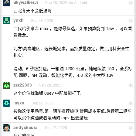
SkywalkerJi
Sep 28, 2025 via Android
3
西北冬天不会低温吗
ynxh
Sep 28, 2025
4
二代哈佛枭龙 max ，是你最优选，如果预算能到 15w ，可以看
看猛龙。
北方/高寒地区，选长城完事，品控质量稳定，做工用料安全性
扎实。
混动，6 秒级加速，一箱油 1200 公里，纯电续航 150 ，全系标
配 四驱，hi4 混动，智能化优秀，4.8 米的中大型 suv
zzz22333
Sep 28, 2025
5
这个价位就海狮 06ev 中配最能打了。
layxy
Sep 28, 2025
6
按你这使用场景,第一辆车推荐纯电,使用成本更低,后续第二辆车
可以买个纯油或者混动的 mpv 出去游玩
andyskaura
Sep 28, 2025
7
我买的深蓝