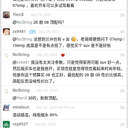
07emp ，喜欢开车可以多试驾看看
YienX
Sep 29, 2025
32
@
NoString
26 款 08 顶配吗？
zx9481
Sep 29, 2025
OP
33
@
NoString
没想到兰州也有 v 友
，老哥顺便想问下 07emp /
10emp 底盘是不是有点低了，感觉买个 suv 是不是好些
NoString
Sep 29, 2025
1
34
@
zx9481
我没有太关注参数，只是觉得家用可能 suv 好一点，
然后我买车也是我爸开，买领克就是觉得领克看起来时尚年轻。
但是你这个预算买 08 也正好，最低配的 26 款 08 性价比很高，
高配反而没啥性价比了。
NoString
Sep 29, 2025
35
@
YienX
对的，新款顶配。
mmdsun
Sep 29, 2025 via iPhone
36
混动插混，纯电缩水 60%
rxg9527
Sep 29, 2025
37