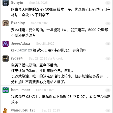
Sunyin
Sep 28, 2025
13
同事今天刚提的汉 ev 506km 版本，车厂优惠价+江苏省补+旧车
补贴，全款 15 不到拿下
Fxshiny
Sep 28, 2025
14
要么纯电，要么纯油，一年能跑 1w ，就买电车。5000 公里都
不到还是选油车
JieeeAdaxi
Sep 28, 2025
15
@
xuxuxu123
据说宋 L 用料特别扎实，是真的吗
ryd994
Sep 28, 2025 via Android
16
我买了插电混动，至今不后悔。
纯电续航 70km ，平时每晚充电，够用。
长途就烧油。唯一的缺点是油箱比较小。但是加油站多得是，5
分钟加油不需要担心充电站人满了。
hemllimoer
Sep 28, 2025
17
我这领克 08 选手，推荐你看下新款 08 或者 07 ，看看符合你需
求不
wanguorui123
Sep 28, 2025
18