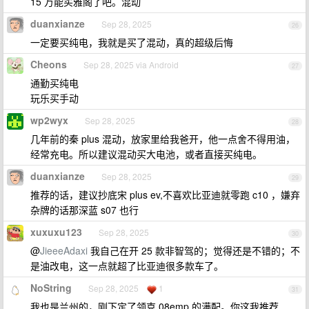
15 万能买雅阁了吧。混动
duanxianze
Sep 28, 2025
26
一定要买纯电，我就是买了混动，真的超级后悔
Cheons
Sep 28, 2025 via Android
27
通勤买纯电
玩乐买手动
wp2wyx
Sep 28, 2025
28
几年前的秦 plus 混动，放家里给我爸开，他一点舍不得用油，
经常充电。所以建议混动买大电池，或者直接买纯电。
duanxianze
Sep 28, 2025
29
推荐的话，建议抄底宋 plus ev,不喜欢比亚迪就零跑 c10 ，嫌弃
杂牌的话那深蓝 s07 也行
xuxuxu123
Sep 28, 2025
30
@
JieeeAdaxi
我自己在开 25 款非智驾的；觉得还是不错的；不
是油改电，这一点就超了比亚迪很多款车了。
NoString
Sep 28, 2025
1
31
我也是兰州的，刚下定了领克 08emp 的满配。你这我推荐