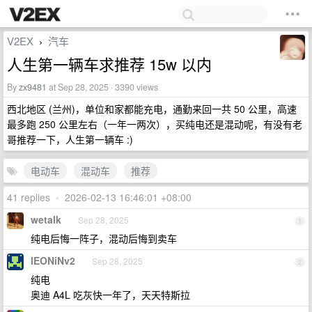
V2EX
汽车
›
人生第一辆车求推荐 15w 以内
By
zx9481
at Sep 28, 2025 · 3390 views
西北地区 (兰州)，单位和家都能充电，通勤来回一共 50 公里，高速
最多跑 250 公里左右（一年一两次），买纯电还是混动呢，有没有老
哥推荐一下，人生第一辆车 :)
电动车
混动车
推荐
41 replies
•
2026-02-13 16:46:01 +08:00
wetalk
Sep 28, 2025
1
纯电后悔一阵子，混动后悔到卖车
lEONiNv2
Sep 28, 2025
2
纯电
奥迪 A4L 吃灰快一年了，天天特斯拉