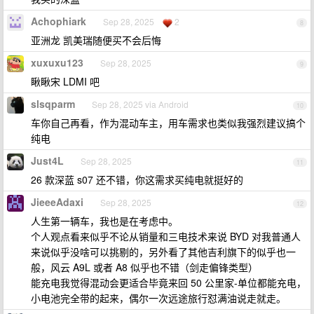
Achophiark
Sep 28, 2025
2
8
亚洲龙 凯美瑞随便买不会后悔
xuxuxu123
Sep 28, 2025
9
瞅瞅宋 LDMI 吧
slsqparm
Sep 28, 2025 via Android
10
车你自己再看，作为混动车主，用车需求也类似我强烈建议搞个
纯电
Just4L
Sep 28, 2025
11
26 款深蓝 s07 还不错，你这需求买纯电就挺好的
JieeeAdaxi
Sep 28, 2025
12
人生第一辆车，我也是在考虑中。
个人观点看来似乎不论从销量和三电技术来说 BYD 对我普通人
来说似乎没啥可以挑剔的，另外看了其他吉利旗下的似乎也一
般，风云 A9L 或者 A8 似乎也不错（剑走偏锋类型）
能充电我觉得混动会更适合毕竟来回 50 公里家-单位都能充电，
小电池完全带的起来，偶尔一次远途旅行怼满油说走就走。