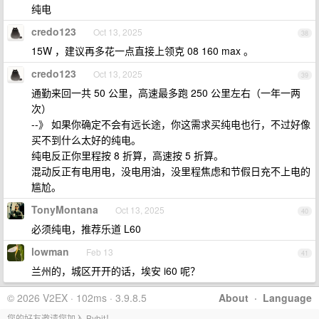
纯电
credo123
Oct 13, 2025
38
15W ，建议再多花一点直接上领克 08 160 max 。
credo123
Oct 13, 2025
39
通勤来回一共 50 公里，高速最多跑 250 公里左右（一年一两
次）
--》 如果你确定不会有远长途，你这需求买纯电也行，不过好像
买不到什么太好的纯电。
纯电反正你里程按 8 折算，高速按 5 折算。
混动反正有电用电，没电用油，没里程焦虑和节假日充不上电的
尴尬。
TonyMontana
Oct 13, 2025
40
必须纯电，推荐乐道 L60
lowman
Feb 13
41
兰州的，城区开开的话，埃安 i60 呢？
© 2026 V2EX · 102ms · 3.9.8.5
About
·
Language
您的好友邀请您加入 Bybit！