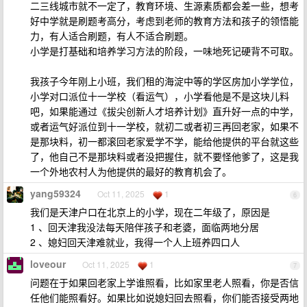
二三线城市就不一定了，教育环境、生源素质都会差一些，想考
好中学就是刷题考高分，考虑到老师的教育方法和孩子的领悟能
力，有人适合刷题，有人不适合刷题。
小学是打基础和培养学习方法的阶段，一味地死记硬背不可取。
我孩子今年刚上小班，我们租的海淀中等的学区房加小学学位，
小学对口派位十一学校（看运气），小学看他是不是这块儿料
吧，如果能通过《拔尖创新人才培养计划》直升好一点的中学，
或者运气好派位到十一学校，就初二或者初三再回老家，如果不
是那块料，初一都滚回老家爱学不学，能给他提供的平台就这些
了，他自己不是那块料或者没把握住，就不要怪他爹了，这是我
一个外地农村人为他提供的最好的教育机会了。
yang59324
Oct 11, 2025
1
6
我们是天津户口在北京上的小学，现在二年级了，原因是
1 、回天津我没法每天陪伴孩子和老婆，面临两地分居
2 、媳妇回天津难就业，我得一个人上班养四口人
loveour
Oct 11, 2025
1
7
问题在于如果回老家上学谁照看，比如家里老人照看，你是否信
任他们能照看好。如果比如说媳妇回去照看，你们能否接受两地