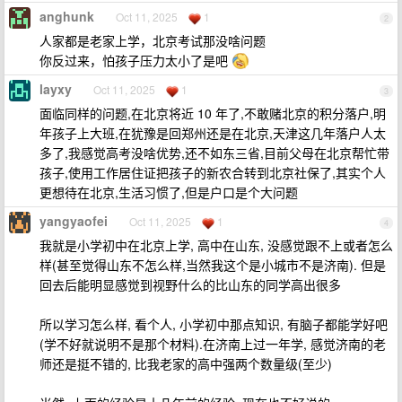
anghunk
Oct 11, 2025
1
2
人家都是老家上学，北京考试那没啥问题
你反过来，怕孩子压力太小了是吧
layxy
Oct 11, 2025
1
3
面临同样的问题,在北京将近 10 年了,不敢赌北京的积分落户,明
年孩子上大班,在犹豫是回郑州还是在北京,天津这几年落户人太
多了,我感觉高考没啥优势,还不如东三省,目前父母在北京帮忙带
孩子,使用工作居住证把孩子的新农合转到北京社保了,其实个人
更想待在北京,生活习惯了,但是户口是个大问题
yangyaofei
Oct 11, 2025
1
4
我就是小学初中在北京上学, 高中在山东, 没感觉跟不上或者怎么
样(甚至觉得山东不怎么样,当然我这个是小城市不是济南). 但是
回去后能明显感觉到视野什么的比山东的同学高出很多
所以学习怎么样, 看个人, 小学初中那点知识, 有脑子都能学好吧
(学不好就说明不是那个材料).在济南上过一年学, 感觉济南的老
师还是挺不错的, 比我老家的高中强两个数量级(至少)