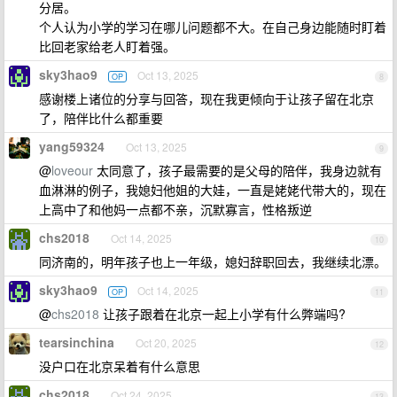
分居。
个人认为小学的学习在哪儿问题都不大。在自己身边能随时盯着
比回老家给老人盯着强。
sky3hao9
Oct 13, 2025
OP
8
感谢楼上诸位的分享与回答，现在我更倾向于让孩子留在北京
了，陪伴比什么都重要
yang59324
Oct 13, 2025
9
@
loveour
太同意了，孩子最需要的是父母的陪伴，我身边就有
血淋淋的例子，我媳妇他姐的大娃，一直是姥姥代带大的，现在
上高中了和他妈一点都不亲，沉默寡言，性格叛逆
chs2018
Oct 14, 2025
10
同济南的，明年孩子也上一年级，媳妇辞职回去，我继续北漂。
sky3hao9
Oct 14, 2025
OP
11
@
chs2018
让孩子跟着在北京一起上小学有什么弊端吗?
tearsinchina
Oct 20, 2025
12
没户口在北京呆着有什么意思
chs2018
Oct 24, 2025
13