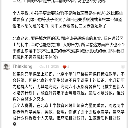
当然, 上面的经验是十几年前的经验, 现在也不好说的.
个人觉得, 小孩子更需要陪伴(不是陪着玩而是在身边),这比那些
重要多了(你不想等孩子长大了和自己关系很浅或者根本不知道
他怎么想问题的吧?), 高中回去或者初三回去就足够了.
北京这边, 要是城六区的话, 那应该是超级卷的其实, 我在远郊区
上的初中, 当时也能感觉到巨大的压力, 所以卷这方面应该也不至
于被山东落下(只不过北京的卷不是那种衡水形式的卷, 那种卷打
死我也不愿意我孩子体验)
Thinklong
Oct 11, 2025
2
5
如果你只学课堂上知识，北京小学时严格按照课程标准教学，不
会超纲，但是北京的小学生普遍不只学课堂上的知识，小升初压
力也挺大的，尤其是海淀，海淀六小强都有各自的《拔尖创新人
才培养计划》，能直升肯定不会等着派位，最后才是分数，但分
数的名额少之又少。
我个人觉得，在北京上学教育环境比师资力量更重要，周边同学
都去课外学英语、奥数、物理，你孩子会不会也跟着学，当然学
成什么样得看个人天赋，但环境相对较好，生源素质也相对较
高。