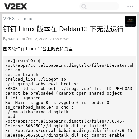
V2EX
Linux
›
钉钉 Linux 版本在 Debian13 下无法运行
By
wuruxu
at Oct 12, 2025 · 3185 views
国内软件在 Linux 平台上的支持真差
dev@crwin10:~$ 
/opt/apps/com.alibabainc.dingtalk/files/Elevator.sh

debian

debian branch

preload_libs=./libgbm.so 
./plugins/dtwebview/libcef.so

ERROR: ld.so: object './libgbm.so' from LD_PRELOAD 
cannot be preloaded (cannot open shared object 
file): ignored.

Run Main is_gpu=0 is_zygote=0 is_render=0 
is_crashpad_handler=0 cmd : 
./com.alibabainc.dingtalk 

Load 
/opt/apps/com.alibabainc.dingtalk/files/7.6.45-
Release.5062501//dingtalk_dll.so failed! 
Err=/opt/apps/com.alibabainc.dingtalk/files/7.6.45-
Release.5062501//dingtalk_dll.so: cannot enable 