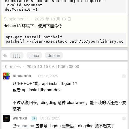
executable stack as shared object requires: 
Invalid argument

Supplement 1 · 2025 年 10 月 13 日
debian13 环境下，使用下面命令
apt-get install patchelf

钉钉
Linux
debian
10 replies
•
2025-10-15 09:11:36 +08:00
ranaanna
Oct 12, 2025
1
从“ERROR”看，apt install libgbm1?
或者 apt install libgbm-dev
不过话说回来，dingding 这种 bloatware ，能不装的话还是不要
装吧
wuruxu
Oct 12, 2025
OP
2
@
ranaanna
应该是 libgdm 更新后，dingding 跑不起来了