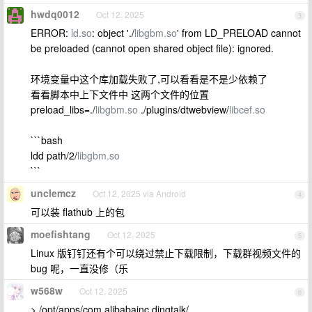
hwdq0012
Oct 12, 2025
3
ERROR:
ld.so
: object './
libgbm.so
' from LD_PRELOAD cannot
be preloaded (cannot open shared object file): ignored.
环境变量中这个库加载失败了,可以看看是不是少依赖了
看看脚本中上下文件中 这两个文件的位置
preload_libs=./
libgbm.so
./plugins/dtwebview/
libcef.so
```bash
ldd path/2/
libgbm.so
```
unclemcz
Oct 12, 2025 via Android
4
可以装 flathub 上的包
moefishtang
Oct 12, 2025
5
Linux 版钉钉还有个可以绕过禁止下载限制，下载群视频文件的
bug 呢，一直没修（乐
w568w
Oct 12, 2025
6
> /opt/apps/com.alibabainc.dingtalk/