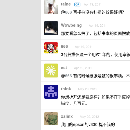
taine
Apr 19, 2011
OP
@
666
直接拍没有扫描的效果好吧？
Wowbeing
Apr 19, 2011
那要看怎么拍了，包括书本的页面摆放
666
Apr 19, 2011
3台扫描仪没一个用过1年的，使用率
est
Apr 19, 2011
@
666
有的时候纸张是皱的很麻烦。不
think
May 29, 2012
你想拆开还是要原样？如果不在乎废掉
描仪，几百元。
xalinx
May 29, 2012
我用的epson的v330,挺不错的