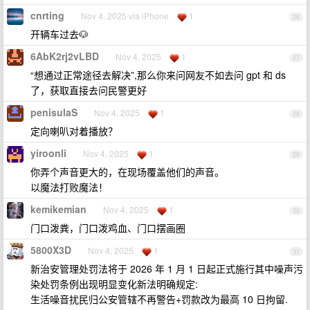
cnrting
Nov 4, 2025 via iPhone
1
26
开辆车过去🐶
6AbK2rj2vLBD
Nov 4, 2025
1
27
“想通过正常途径去解决”,那么你来问网友不如去问 gpt 和 ds
了，获取直接去问民警更好
penisulaS
Nov 4, 2025
1
28
定向喇叭对着播放？
yiroonli
Nov 4, 2025
1
29
你弄个声音更大的，在现场覆盖他们的声音。
以魔法打败魔法！
kemikemian
Nov 4, 2025
1
30
门口泼粪，门口泼鸡血、门口摆画圈
5800X3D
Nov 4, 2025
1
31
新治安管理处罚法将于 2026 年 1 月 1 日起正式施行其中噪声污
染处罚条例出现明显变化新法明确规定:
生活噪音扰民归公安管辖不再警告+罚款改为最高 10 日拘留.