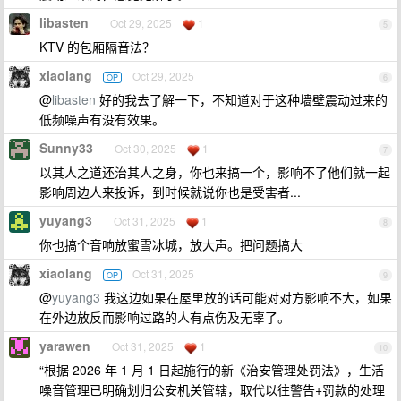
libasten
Oct 29, 2025
1
5
KTV 的包厢隔音法？
xiaolang
Oct 29, 2025
OP
6
@
libasten
好的我去了解一下，不知道对于这种墙壁震动过来的
低频噪声有没有效果。
Sunny33
Oct 30, 2025
1
7
以其人之道还治其人之身，你也来搞一个，影响不了他们就一起
影响周边人来投诉，到时候就说你也是受害者...
yuyang3
Oct 31, 2025
1
8
你也搞个音响放蜜雪冰城，放大声。把问题搞大
xiaolang
Oct 31, 2025
OP
9
@
yuyang3
我这边如果在屋里放的话可能对对方影响不大，如果
在外边放反而影响过路的人有点伤及无辜了。
yarawen
Oct 31, 2025
1
10
“根据 2026 年 1 月 1 日起施行的新《治安管理处罚法》，‌生活
噪音管理已明确划归公安机关管辖‌，取代以往警告+罚款的处理