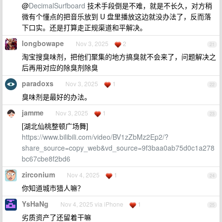
@
DecimalSurfboard
技术手段倒是不难，就是不长久，对方稍
微有个懂点的把音乐放到 U 盘里播放这边就没办法了，反而落
下口实。还是打算走正规渠道和平解决。
longbowape
Nov 3, 2025
2
21
淘宝搜臭味剂，把他们聚集的地方搞臭就不会来了，问题解决之
后再用对应的除臭剂除臭
paradoxs
Nov 3, 2025
1
22
臭味剂是最好的办法。
jamme
Nov 3, 2025
1
23
[湖北仙桃整顿广场舞]
https://www.bilibili.com/video/BV1zZbMz2Ep2/?
share_source=copy_web&vd_source=9f3baa0ab75d0c1a278
bc67cbe8f2bd6
zirconium
Nov 4, 2025
1
24
你知道城市猎人嘛？
YsHaNg
Nov 4, 2025 via iPhone
1
25
劣质资产了还留着干嘛