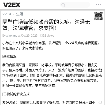
V2EX
生活
›
隔壁广场舞低频噪音震的头疼，沟通无
效，法律难管，求支招！
By
xiaolang
at Oct 29, 2025 · 4352 views
小弟在十八线小县城有套商服，最近遇到一个非常头疼的噪音问题，
实在没招了，来向大家请教。
[基本情况]
我的商服隔壁是一家舞蹈口才学校，平时教学音乐都很小，相安无
事。但入冬后，外面天气冷了，来了一波跳广场舞的团队，直接把“战
场”转移到了室内。他们音乐声放得特别大，最关键的是那低频的鼓点
声，“咚、咚、咚”地非常有穿透力，我在室内感觉心脏都跟着共振，
时间一长震得头都疼，非常影响状态。
[已尝试的解决方式]
友好沟通： 我前前后后去交涉了好几次。对方当时会把音乐调小，但