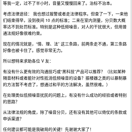
等我一定，过不了半小时，音量又慢慢回来了。治标不治本。
考虑法律途径： 我也想过报警或者走法律程序。但查了一下，一来他
们结束得早，没到夜间 10 点的标准；二来在室内测量，分贝数大概
率达不到处罚标准。特别是这种低频噪音，对人的干扰很大，但用普
通法规好像很难约束。
现在的情况就是，“情、理、法” 这三条路，前两条走不通，第三条路
好像也被卡住了。感觉非常无力。
所以想特来求助各位 V 友：
有没有什么更有效的沟通技巧或“黑科技”产品可以推荐？（比如某种
隔音材料或者能针对性抵消低频噪音的设备？振楼器之类的以暴制暴
的方法暂不考虑了，想通过和平的方法解决，虽然很难。）
在处理类似低频噪音扰民的问题上，有没有什么成功的经验或者特别
的思路？
从法律法规的角度，除了噪音分贝，还有没有其他可以倚仗的条款或
申诉渠道？
任何建议都可能是我破局的关键！先谢谢大家了！