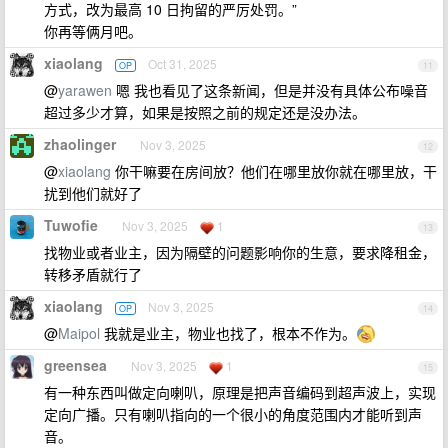
方式，改为最高 10 日拘留的严厉处罚。‌‌”
你再等俩月吧。
xiaolang
Oct 31, 2025
OP
11
@
yarawen
嗯 我也看见了这条新闻，但是并没有具体公布噪音
超过多少才算，如果是按照之前的规定还是没办法。
zhaolinger
Nov 3, 2025
12
@
xiaolang
你干嘛要在房间放？他们在哪里放你就在哪里放，干
扰到他们就好了
Tuwofie
Nov 3, 2025
1
13
找物业或者业主，因为隔壁的问题影响你的生意，要求降租金，
转移矛盾就行了
xiaolang
Nov 3, 2025
OP
14
@
Maipol
我就是业主，物业也找了，根本不作为。
greensea
Nov 3, 2025
1
15
有一种东西叫做定向喇叭，原理是把声音编码到超声波上，实现
定向广播。只有喇叭指向的一个很小的角度范围内才能听到声
音。