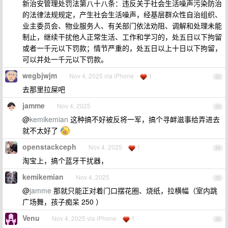
新治安管理处罚法第八十八条：违反关于社会生活噪声污染防治
的法律法规规定，产生社会生活噪声，经基层群众性自治组织、
业主委员会、物业服务人、有关部门依法劝阻、调解和处理未能
制止，继续干扰他人正常生活、工作和学习的，处五日以下拘留
或者一千元以下罚款；情节严重的，处五日以上十日以下拘留，
可以并处一千元以下罚款。
wegbjwjm
Nov 4, 2025 via iPhone
1
32
去那里拉屎吧
jamme
Nov 4, 2025
33
@
kemikemian
这种搞不好被反将一军，搞个寻衅滋事给弄进去
就不太好了
openstackceph
Nov 4, 2025
1
34
淘宝上，搞个蓝牙干扰器，
kemikemian
Nov 4, 2025
35
@
jamme
那就只能正对着门口摆花圈、烧纸，拉横幅（室内跳
广场舞，孩子痴呆 250 ）
Venu
Nov 4, 2025 via iPhone
1
36