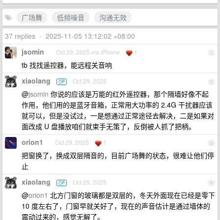
广场舞
低频噪音
沟通无效
37 replies
•
2025-11-05 13:12:02 +08:00
jsomin
Oct 29, 2025 via iPhone
1
1
tb 找找遥控器，能远程关音响
xiaolang
Oct 29, 2025
OP
2
@
jsomin
你说的应该是万能的红外遥控器，那个隔墙好像不起
作用，他们用的是蓝牙音箱，正常用大功率的 2.4G 干扰器应该
就可以，但是没试过，一是想通过正常途径去解决，二是如果对
面改成 U 盘播放咱们就束手无策了，反倒被人抓了把柄。
orion1
Oct 29, 2025
1
3
把窗换了，换成双层隔音的，目前广场舞的状态，很难让他们停
止
xiaolang
Oct 29, 2025
OP
4
@
orion1
北方门窗的玻璃都是双层的，冬天外面现在已经是零下
10 度左右了，门窗早就关好了，现在的声音估计是通过墙体的
震动过来的，感觉无解了。