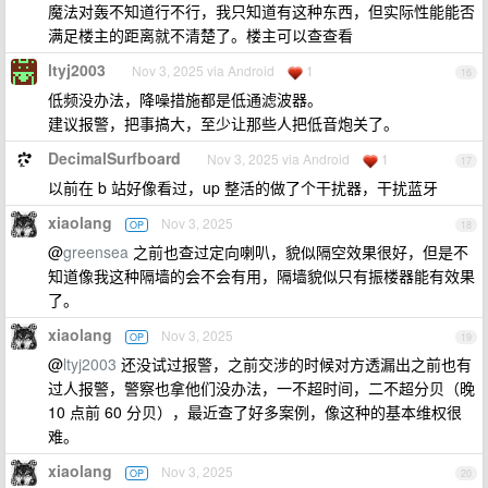
魔法对轰不知道行不行，我只知道有这种东西，但实际性能能否
满足楼主的距离就不清楚了。楼主可以查查看
ltyj2003
Nov 3, 2025 via Android
1
16
低频没办法，降噪措施都是低通滤波器。
建议报警，把事搞大，至少让那些人把低音炮关了。
DecimalSurfboard
Nov 3, 2025 via Android
1
17
以前在 b 站好像看过，up 整活的做了个干扰器，干扰蓝牙
xiaolang
Nov 3, 2025
OP
18
@
greensea
之前也查过定向喇叭，貌似隔空效果很好，但是不
知道像我这种隔墙的会不会有用，隔墙貌似只有振楼器能有效果
了。
xiaolang
Nov 3, 2025
OP
19
@
ltyj2003
还没试过报警，之前交涉的时候对方透漏出之前也有
过人报警，警察也拿他们没办法，一不超时间，二不超分贝（晚
10 点前 60 分贝），最近查了好多案例，像这种的基本维权很
难。
xiaolang
Nov 3, 2025
OP
20