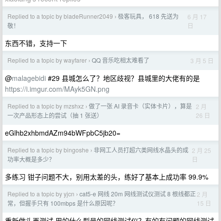
Replied to a topic by bladeRunner2049
极客玩具， 618 先送为
6 月 17
›
日
敬！
东西不错，支持一下
Replied to a topic by wayfarer
QQ 音乐吃相太难看了
3 月 5 日
›
@
malagebidi
#29 县城怎么了？地区歧视？县城里的大佬有的是
https://i.imgur.com/MAyk5GN.png
Replied to a topic by mzshxz
做了一张 AI 录音卡（实体卡片），算是
2 月
›
26 日
一次产品形态上的尝试（抽 1 张送）
eGlhb2xhbmdAZm94bWFpbC5jb20=
Replied to a topic by bingoshe
非网工人员打超六类网线水晶头的成
2 月 25
›
日
功率大概是多少？
多练习 钳子问题不大，别用太差的头，练好了基本上成功率 99.9%
Replied to a topic by yjcn
cat5-e 网线 20m 网线测试仪测试 8 根线都正
2 月
›
15 日
常，但握手只有 100mbps 是什么原因呢？
重新做头再测试 用的什么型号的网线测试仪？有的有问题的网线测试