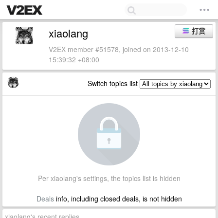
xiaolang
打赏
V2EX member #51578, joined on 2013-12-10
15:39:32 +08:00
Switch topics list
Per xiaolang's settings, the topics list is hidden
Deals
info, including closed deals, is not hidden
xiaolang's recent replies