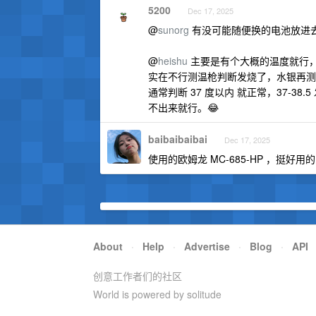
5200
Dec 17, 2025
@
sunorg
有没可能随便换的电池放进
@
heishu
主要是有个大概的温度就行，
实在不行测温枪判断发烧了，水银再测
通常判断 37 度以内 就正常，37-3
不出来就行。😂
baibaibaibai
Dec 17, 2025
使用的欧姆龙 MC-685-HP ，挺
About
·
Help
·
Advertise
·
Blog
·
API
创意工作者们的社区
World is powered by solitude