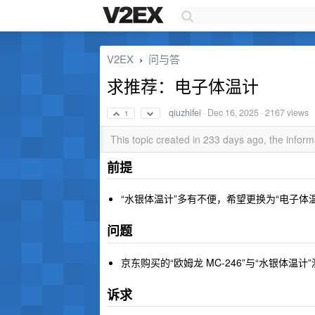
V2EX
问与答
›
求推荐：电子体温计
qiuzhifei
·
Dec 16, 2025
· 2167 views
1
This topic created in 233 days ago, the info
前提
“水银体温计”多有不便，希望更换为“电子体温
问题
京东购买的“欧姆龙 MC-246”与“水银体温计”
诉求