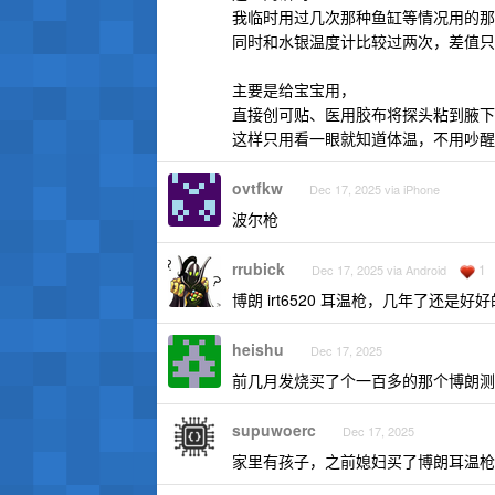
我临时用过几次那种鱼缸等情况用的那
同时和水银温度计比较过两次，差值只有 
主要是给宝宝用，
直接创可贴、医用胶布将探头粘到腋下
这样只用看一眼就知道体温，不用吵醒
ovtfkw
Dec 17, 2025 via iPhone
波尔枪
rrubick
1
Dec 17, 2025 via Android
博朗 irt6520 耳温枪，几年了还
heishu
Dec 17, 2025
前几月发烧买了个一百多的那个博朗测
supuwoerc
Dec 17, 2025
家里有孩子，之前媳妇买了博朗耳温枪