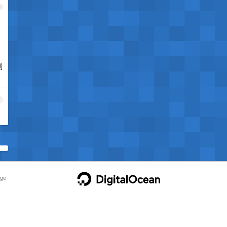
0
，
测
1
ge