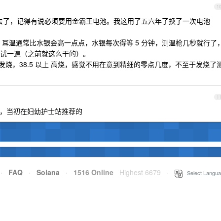
1
去了，记得有说必须要用金霸王电池。我这用了五六年了换了一次电池
耳温通常比水银会高一点点，水银每次得等 5 分钟，测温枪几秒就行了
试一遍（之前就这么干的）。
8.5 发烧，38.5 以上 高烧，感觉不用在意到精细的零点几度，不至于发烧了
1
好用的，当初在妇幼护士站推荐的
·
FAQ
·
Solana
·
1516 Online
Highest 6679
·
Select Langua