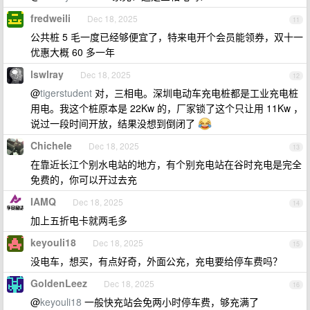
fredweili
Dec 18, 2025
11
公共桩 5 毛一度已经够便宜了，特来电开个会员能领券，双十一
优惠大概 60 多一年
lswlray
Dec 18, 2025
12
@
tigerstudent
对，三相电。深圳电动车充电桩都是工业充电桩
用电。我这个桩原本是 22Kw 的，厂家锁了这个只让用 11Kw ，
说过一段时间开放，结果没想到倒闭了
Chichele
Dec 18, 2025
13
在靠近长江个别水电站的地方，有个别充电站在谷时充电是完全
免费的，你可以开过去充
IAMQ
Dec 18, 2025
14
加上五折电卡就两毛多
keyouli18
Dec 18, 2025
15
没电车，想买，有点好奇，外面公充，充电要给停车费吗？
GoldenLeez
Dec 18, 2025
16
@
keyouli18
一般快充站会免两小时停车费，够充满了