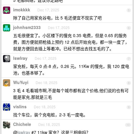
5 毛都纠结，建议你走路吧
imokkkk
Dec 17, 2025
5
除了自己用家充谷电，比 5 毛还便宜不现实了吧
johnhsm2333
Dec 17, 2025
6
五毛很便宜了。小区楼下的慢充 0.35 电费，但是 0.65 的服务
费，图方便就把枪插上预约 12 点后开始充电，都一块一度了，
就是方便回去插上等着冲。已经不想出去找五毛的了。
lswlray
Dec 17, 2025
7
家充桩，每天 0 点-8 点，0.26 元。11Kw 的慢充，我 120 度电
池，也基本够了。
WuYuyi
Dec 18, 2025
8
3 毛 4 毛看城市啊,不是每个城市都有这个价格,他们说的也有可
能是家充,那就是三毛
vislins
Dec 18, 2025
9
找个车位，装个充电桩，2-3 毛一度电。
Chichele
Dec 18, 2025
10
@
lswlray
#7 11kw 家充？这是三相电吗？