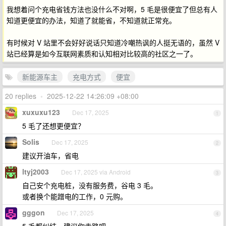
我想着问个充电省钱方法也没什么不对啊，5 毛是很便宜了但总有人
知道更便宜的办法，知道了就能省，不知道就正常充。
有时候对 V 站里不会好好说话只知道冷嘲热讽的人挺无语的，虽然 V
站已经算是如今互联网素质和认知相对比较高的社区之一了。
新能源车主
充电方式
便宜
20 replies
•
2025-12-22 14:26:09 +08:00
xuxuxu123
Dec 17, 2025
1
5 毛了还想更便宜？
Solis
Dec 17, 2025
2
建议开油车，省电
ltyj2003
Dec 17, 2025 via Android
3
自己安个充电桩，没有服务费，谷电 3 毛。
或者换个能蹭电的工作，0 元购。
gggon
Dec 17, 2025
4