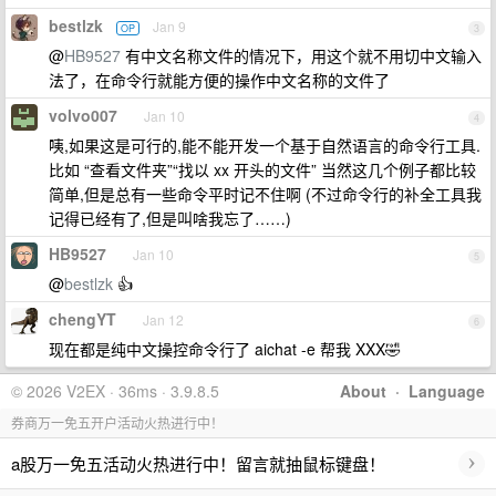
bestlzk
Jan 9
OP
3
@
HB9527
有中文名称文件的情况下，用这个就不用切中文输入
法了，在命令行就能方便的操作中文名称的文件了
volvo007
Jan 10
4
咦,如果这是可行的,能不能开发一个基于自然语言的命令行工具.
比如 “查看文件夹”“找以 xx 开头的文件” 当然这几个例子都比较
简单,但是总有一些命令平时记不住啊 (不过命令行的补全工具我
记得已经有了,但是叫啥我忘了……)
HB9527
Jan 10
5
@
bestlzk
👍
chengYT
Jan 12
6
现在都是纯中文操控命令行了 aichat -e 帮我 XXX🤣
© 2026 V2EX · 36ms · 3.9.8.5
About
·
Language
券商万一免五开户活动火热进行中！
›
a股万一免五活动火热进行中！留言就抽鼠标键盘！