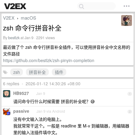
V2EX
macOS
›
zsh 命令行拼音补全
By
bestlzk
at Jan 9 · 2291 views
最近做了个 zsh 命令行拼音补全插件，可以使用拼音补全中文名称的
文件路径
https://github.com/bestlzk/zsh-pinyin-completion
zsh
拼音补全
插件
6 replies
•
2026-01-12 14:30:26 +08:00
HB9527
Jan 9
1
请问命令行什么时候需要 拼音的补全呢？😅
passive
Jan 9 via Android
2
没有中文输入法的电脑上。
我就常常干这个。一般是 readline 里 M-v 到编辑器，用编辑器
里的输入法插件填中文。