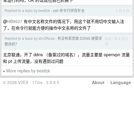
常运行的吗，OK 的话我也自己折腾下
Replied to a topic by bestlzk
zsh 命令行拼音补全
1 月 9 日
›
@
HB9527
有中文名称文件的情况下，用这个就不用切中文输入法
了，在命令行就能方便的操作中文名称的文件了
Replied to a topic by sinORcos
有没有家宽做 DDNS 被要求
2021 年 9 月 2
›
日
整改的？
北京联通，开了 ddns （备案过的域名），流量主要是 openvpn 流量
和 pt 上传流量，没有遇到过问题
More replies by bestlzk
»
© 2026 V2EX · 17ms · 3.9.8.5
About
·
Language