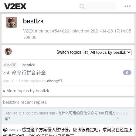
bestlzk
V2EX member #544026, joined on 2021-04-28 17:14:05
+08:00
Switch topics list
macOS
•
bestlzk
zsh 命令行拼音补全
6
Jan 10 • Lastly replied by
chengYT
More topics by bestlzk
»
bestlzk's recent replies
Replied to a topic by sparereal
有什么可用的微信公众号 rss 订阅方
6 月 26
›
日
案？
@
osnsyc
感觉这个方案侵入性很低，应该很稳定吧，求问现在还是正