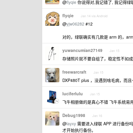
@
flyqie
你说得对,我记错了, 我记得绿联
flyqie
Jan 14 via Android
@
yjw06282
#12
对的，绿联确实有几款是 arm 的，ar
yuwancumian27149
Jan 15
存储照片就不要自组了，稳定性不如成品
freewarcraft
Jan 15
DXP480T plus ，没遇到啥毛病，
luciferlulu
Jan 15
飞牛相册做的是真心不错 飞牛系统易用性
Debug1998
Jan 16
@
layxy
需要进入绿联 APP 进行备份
才开始执行备份。