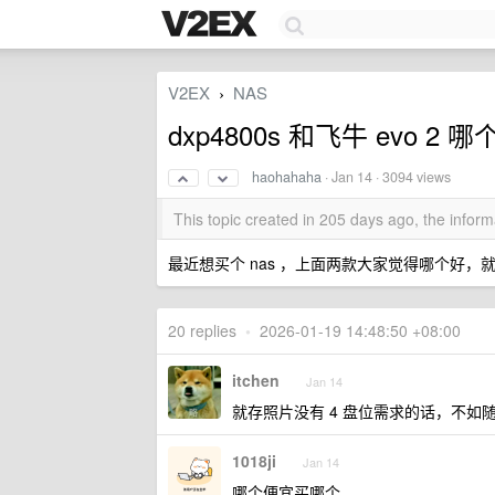
V2EX
NAS
›
dxp4800s 和飞牛 evo 2 哪
haohahaha
·
Jan 14
· 3094 views
This topic created in 205 days ago, the info
最近想买个 nas ，上面两款大家觉得哪个好，
20 replies
•
2026-01-19 14:48:50 +08:00
itchen
Jan 14
就存照片没有 4 盘位需求的话，不如随
1018ji
Jan 14
哪个便宜买哪个