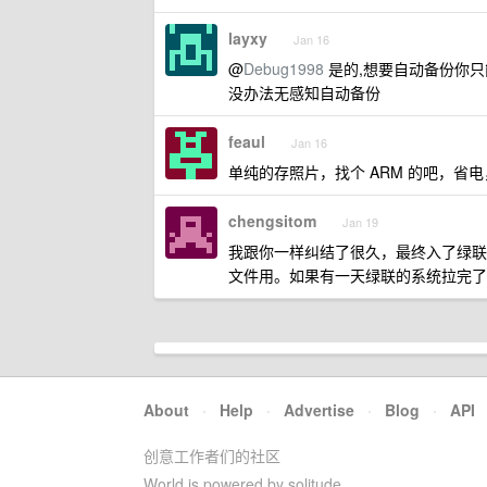
layxy
Jan 16
@
Debug1998
是的,想要自动备份你只
没办法无感知自动备份
feaul
Jan 16
单纯的存照片，找个 ARM 的吧，省电
chengsitom
Jan 19
我跟你一样纠结了很久，最终入了绿联的二
文件用。如果有一天绿联的系统拉完了
About
·
Help
·
Advertise
·
Blog
·
API
创意工作者们的社区
World is powered by solitude