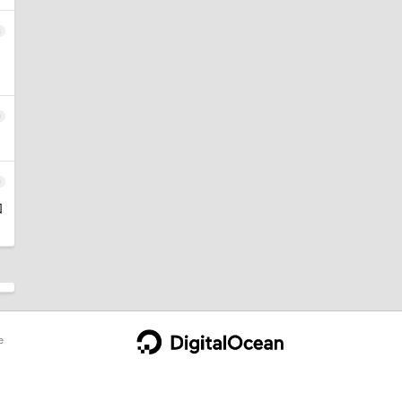
8
9
0
和
e