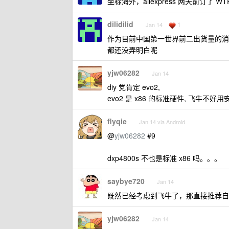
坐标海外，aliexpress 两天前订了 WTR
dilidilid
1
Jan 14
作为目前中国第一世界前二出货量的消
都还没弄明白呢
yjw06282
Jan 14
diy 党肯定 evo2,
evo2 是 x86 的标准硬件, 飞牛不好用
flyqie
Jan 14 via Android
@
yjw06282
#9
dxp4800s 不也是标准 x86 吗。。。
saybye720
Jan 14
既然已经考虑到飞牛了，那直接推荐自
yjw06282
Jan 14