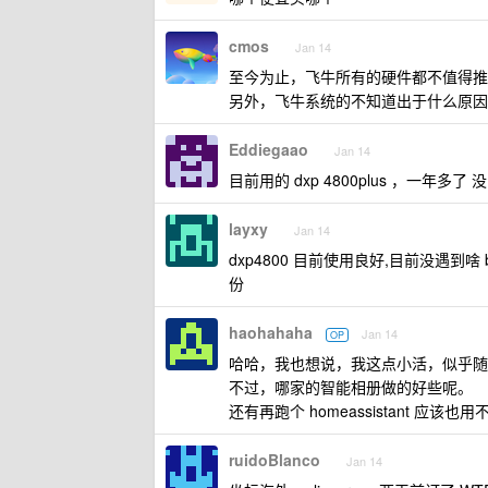
cmos
Jan 14
至今为止，飞牛所有的硬件都不值得推
另外，飞牛系统的不知道出于什么原因，也
Eddiegaao
Jan 14
目前用的 dxp 4800plus ，一年多
layxy
Jan 14
dxp4800 目前使用良好,目前没遇到啥
份
haohahaha
Jan 14
OP
哈哈，我也想说，我这点小活，似乎随便
不过，哪家的智能相册做的好些呢。
还有再跑个 homeassistant 应该
ruidoBlanco
Jan 14