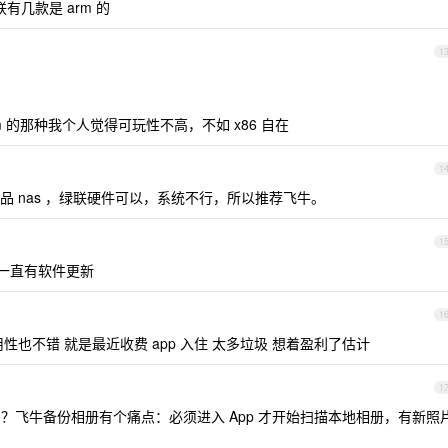
有几款是 arm 的
1
m 的那种我个人觉得可玩性不高，不如 x86 自在
1
 nas ，绿联硬件可以，系统不行，所以推荐飞牛。
1
而且一直有软件更新
1
也不错 就是最近收费 app 入住 太多垃圾 想着盈利了估计
1
吗？飞牛备份相册有个痛点：必须进入 App 才开始扫描本地相册，有新照