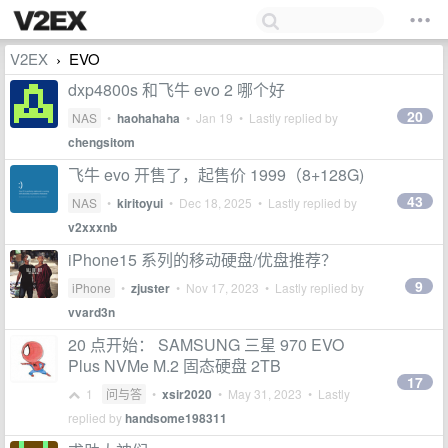
V2EX
EVO
›
dxp4800s 和飞牛 evo 2 哪个好
20
NAS
•
haohahaha
•
Jan 19
• Lastly replied by
chengsitom
飞牛 evo 开售了，起售价 1999（8+128G)
43
NAS
•
kiritoyui
•
Dec 18, 2025
• Lastly replied by
v2xxxnb
iPhone15 系列的移动硬盘/优盘推荐？
9
iPhone
•
zjuster
•
Nov 17, 2023
• Lastly replied by
vvard3n
20 点开始： SAMSUNG 三星 970 EVO
Plus NVMe M.2 固态硬盘 2TB
17
1
问与答
•
xsir2020
•
May 31, 2023
• Lastly
replied by
handsome198311