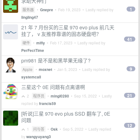
求助大神们
1
服务器
•
Gnepre
•
Feb 19, 2023
• Lastly replied by
lingling47
21 年 7 月份买的三星 970 evo plus 前几天
挂了， v 友推荐靠谱的固态硬盘吧？
41
硬件
•
mifly
•
Feb 17, 2023
• Lastly replied by
PerFectTime
pm981 是不是和黑苹果无缘了?
9
Apple
•
moxnet
•
Jan 5, 2023
• Lastly replied by
systemcall
三星这个 0E 问题有点离谱啊
21
2
程序员
•
mingl0280
•
Sep 15, 2022
• Lastly
replied by
francis59
[听说]三星 970 evo plus SSD 翻车了, 0E
问题
12
1
问与答
•
Osk
•
Sep 5, 2022
• Lastly replied
by
wangyuyang3