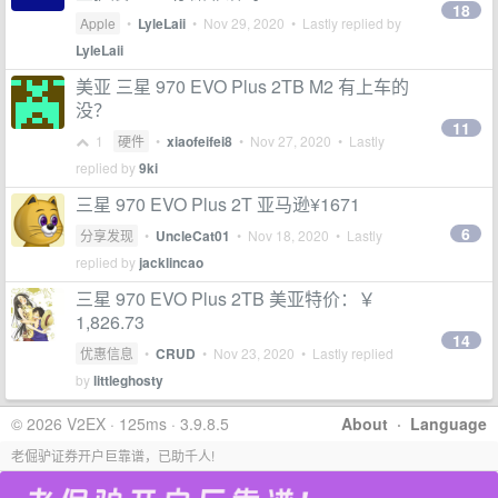
18
Apple
•
LyleLaii
•
Nov 29, 2020
• Lastly replied by
LyleLaii
美亚 三星 970 EVO Plus 2TB M2 有上车的
没？
11
1
硬件
•
xiaofeifei8
•
Nov 27, 2020
• Lastly
replied by
9ki
三星 970 EVO Plus 2T 亚马逊¥1671
6
分享发现
•
UncleCat01
•
Nov 18, 2020
• Lastly
replied by
jacklincao
三星 970 EVO Plus 2TB 美亚特价：￥
1,826.73
14
优惠信息
•
CRUD
•
Nov 23, 2020
• Lastly replied
by
littleghosty
© 2026 V2EX · 125ms · 3.9.8.5
About
·
Language
老倔驴证券开户巨靠谱，已助千人!