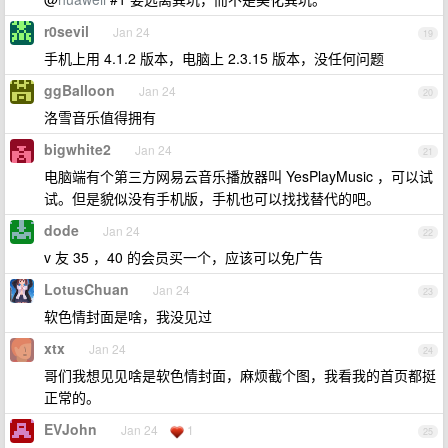
r0sevil
Jan 24
19
手机上用 4.1.2 版本，电脑上 2.3.15 版本，没任何问题
ggBalloon
Jan 24
20
洛雪音乐值得拥有
bigwhite2
Jan 24
21
电脑端有个第三方网易云音乐播放器叫 YesPlayMusic ，可以试
试。但是貌似没有手机版，手机也可以找找替代的吧。
dode
Jan 24
22
v 友 35 ，40 的会员买一个，应该可以免广告
LotusChuan
Jan 24
23
软色情封面是啥，我没见过
xtx
Jan 24
24
哥们我想见见啥是软色情封面，麻烦截个图，我看我的首页都挺
正常的。
EVJohn
Jan 24
1
25