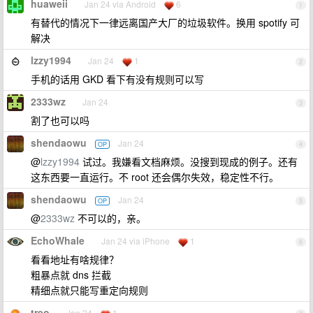
huaweii
Jan 24 via Android
6
1
有替代的情况下一律远离国产大厂的垃圾软件。换用 spotify 可
解决
lzzy1994
Jan 24
1
2
手机的话用 GKD 看下有没有规则可以写
2333wz
Jan 24
3
割了也可以吗
shendaowu
Jan 24
OP
4
@
lzzy1994
试过。我嫌看文档麻烦。没搜到现成的例子。还有
这东西要一直运行。不 root 还会偶尔失效，稳定性不行。
shendaowu
Jan 24
OP
5
@
2333wz
不可以的，亲。
EchoWhale
Jan 24 via iPhone
1
6
看看地址有啥规律？
粗暴点就 dns 拦截
精细点就只能写重定向规则
treo
Jan 24
1