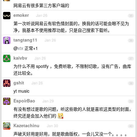
网易云有很多第三方客户端的
emoker
Jan 26
35
第一次听说网易云有软色情封面的，换我的话可能会眼不见为
净，我基本不使用推荐功能，只是自己搜索下载听。
tangtang11
Jan 26
36
@
xtx
正常+1
kaivbv
Jan 26
37
为什么不用 spotify ，免费听歌，不限制切歌，没有广告，曲库
还比较全。
gshit
Jan 26
38
yt music
EspoirBao
Jan 29
39
有没有想过是歌的问题，听这些歌的人就是喜欢这类型的封面，
终究还是会加入他们的
Kazetachinu
Jan 30
40
声破天好用是好用，就是歌曲版权，一会儿又没一个。。。。