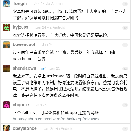
Tongih
Jan 24 via Android
29
安卓机是可以装 GKD ，也可以装内置杜比大喇叭的。苹果不太
了解，好像是可以订阅跳广告规则的
ltyj2003
Jan 24 via Android
30
本穷选择咪咕音乐，有啥听啥，中国移动还是要点脸。
bowencool
Jan 24
31
过去两年把音乐平台试了个遍，最后抠门的我选择了自建
navidrome + 音流
shendaowu
Jan 25
OP
32
我放弃了。安卓上 serfboard 隔一段时间自己就退出。我之前只
设置了省电策略无限制，好像还要设置很多东西，感觉可能会耗
电，不想折腾了。还是用眯眼大法吧。结果最后也没人告诉我规
律，我是真怕下次再浪费这么多时间。
chqome
Jan 25
33
下个 rethink ，可以查看和拦截 app 连接的网址
https://github.com/celzero/rethink-app/releases
obeyatonce
Jan 25 via Android
34