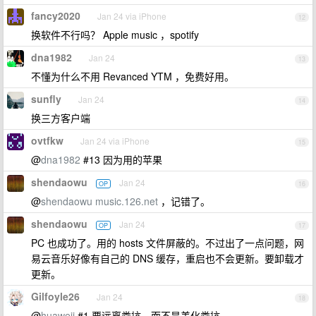
fancy2020
Jan 24 via iPhone
12
换软件不行吗？ Apple music ，spotify
dna1982
Jan 24
13
不懂为什么不用 Revanced YTM ，免费好用。
sunfly
Jan 24
14
换三方客户端
ovtfkw
Jan 24 via iPhone
15
@
dna1982
#13 因为用的苹果
shendaowu
Jan 24
OP
16
@
shendaowu
music.126.net
，记错了。
shendaowu
Jan 24
OP
17
PC 也成功了。用的 hosts 文件屏蔽的。不过出了一点问题，网
易云音乐好像有自己的 DNS 缓存，重启也不会更新。要卸载才
更新。
Gilfoyle26
Jan 24
18
@
huaweii
#1 要远离粪坑，而不是美化粪坑。