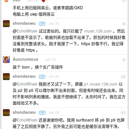
7
手机上用旧版网易云，或者李跳跳/GKD
电脑上用 uwp 版网易云
shendaowu
Jan 24
OP
8
@
EchoWhale
试过类似的。我只拦截了
music.126.com
。然后
封面是不显示了，歌曲列表也加载不出来了。抓包的时候我好像
没看到完整请求头。刚才我搜了一下，https 好像不行，我记得
好像是 https 。
Autonomous
Jan 24
9
装个 loon ，搞个反广告插件
shendaowu
Jan 24
OP
10
@
EchoWhale
我刚才又试了一下，屏蔽
p1.music.126.com
以
及 p2 到 p5 可以偶尔刷不出来封面，但是有时候还会出来。同
时不影响列表和播放。我是不想继续了，太杀时间了。我在这方
面经验又不多。
shendaowu
Jan 24
OP
11
@
EchoWhale
还是谢谢你吧。我用 surfboard 将 p6 到 p9 也屏
蔽了之后彻底平静了。另外我之前可能也是缓存没清理干净。