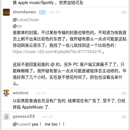
换 apple music/Spotify ，世界加钱可及
shendaowu
Jan 24
OP
26
@
LotusChuan
@
xtx
是歌单的封面，不过某些专辑的封面也够色的。不知道为啥我首
页上刷不出来比较色的东西了。我怀疑有那么一点点可能是这贴
惊动网易云音乐了。我找了一会儿就找到这一个比较色的：
https://music.163.com/#/playlist?id=8777534278
。
这段不是回复前面的 @ 的。另外 PC 客户端又屏蔽不了了，只
能眯眼睛了。我怀疑有那么一点点可能是被程序员主动修的，毕
竟好用了几个小时。实在是不想花时间了。抓包也没看出来什
么。
windorz
Jan 24
27
以前黑胶普通会员没有广告的, 结果现在有广告了, 受不了, 已经
转投 AppleMusic 了.
geseacoEX
Jan 24
28
@
huaweii
yes ！ me too ！！