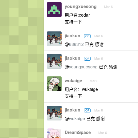
youngxuesong
Mar 6
用户名:cedar
支持一下
jiaokun
Mar 6
OP
@
686312
已充 感谢
jiaokun
Mar 6
OP
@
youngxuesong
已充 感谢
wukaige
Mar 6
用户名：wukaige
支持一下
jiaokun
Mar 6
OP
@
wukaige
已充 感谢
DreamSpace
Mar 6