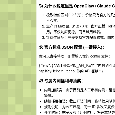
🚀 为什么说这里是 OpenClaw / Claude
极致特价区 ($0.2 / 刀)：价格只有官方的
不心疼。
生产力 Max 区 ($1.2 / 刀)：官方正版 Tier
用，不仅响应更稳，而且越用越省。
针对性适配：完美支持官方配置格式，国内直连
🛠️ 官方标准 JSON 配置 (一键接入)：
你可以直接将以下配置填入你的 config 文件：
{ "env": { "ANTHROPIC_API_KEY": "你的 API
"apiKeyHelper": "echo '你的 API 密钥'" }
🎁 专属内测福利与抽奖：
内测加额度：由于目前是人工审核内测，请在注
额度。
随机楼层抽奖：截止开奖时间，我将使用随机数
规则说明：为公平起见，同一 ID 多次回
开奖时间：帖子发布 48 小时后，将在本帖