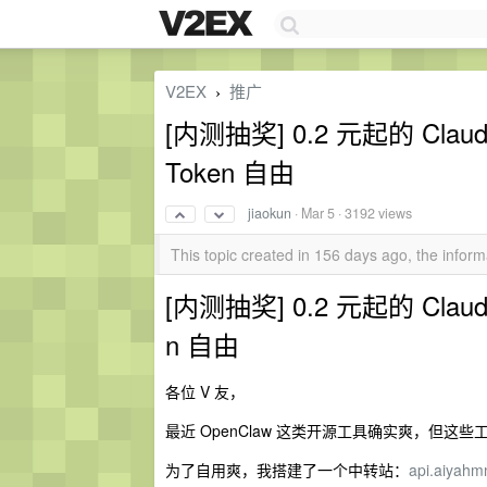
V2EX
推广
›
[内测抽奖] 0.2 元起的 Claud
Token 自由
jiaokun
·
Mar 5
· 3192 views
This topic created in 156 days ago, the info
[内测抽奖] 0.2 元起的 Claude
n 自由
各位 V 友，
最近 OpenClaw 这类开源工具确实爽，但这
为了自用爽，我搭建了一个中转站：
api.aiyah