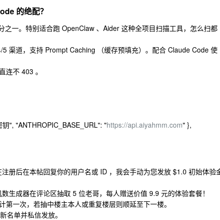
 Code 的绝配？
几分之一。特别适合跑 OpenClaw 、Aider 这种全项目扫描工具，怎么扫都
 4/5 渠道，支持 Prompt Caching （缓存预填充）。配合 Claude Code 使
不 403 。
 密钥", "ANTHROPIC_BASE_URL": "
https://api.aiyahmm.com
" },
册后在本帖回复你的用户名或 ID ，我会手动为您发放 $1.0 初始体验
生成器在评论区抽取 5 位老哥，每人赠送价值 9.9 元的体验套餐！
复仅计第一次，若抽中楼主本人或重复楼层则顺延至下一楼。
更新名单并私信发放。