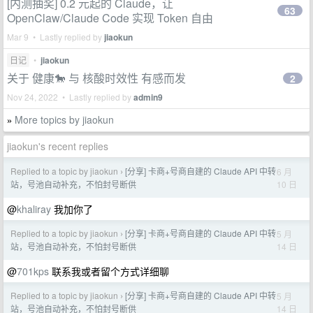
[内测抽奖] 0.2 元起的 Claude，让
63
OpenClaw/Claude Code 实现 Token 自由
Mar 9 • Lastly replied by
jiaokun
日记
•
jiaokun
关于 健康🐎 与 核酸时效性 有感而发
2
Nov 24, 2022 • Lastly replied by
admin9
More topics by jiaokun
»
jiaokun's recent replies
Replied to a topic by jiaokun
[分享] 卡商+号商自建的 Claude API 中转
6 月
›
10 日
站，号池自动补充，不怕封号断供
@
khaliray
我加你了
Replied to a topic by jiaokun
[分享] 卡商+号商自建的 Claude API 中转
5 月
›
14 日
站，号池自动补充，不怕封号断供
@
701kps
联系我或者留个方式详细聊
Replied to a topic by jiaokun
[分享] 卡商+号商自建的 Claude API 中转
5 月
›
14 日
站，号池自动补充，不怕封号断供