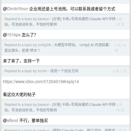
@
DimitriYoon
企业用还是上号池用。可以联系我或者留个方式
Replied to a topic by jiaokun
[分享] 卡商+号商自建的 Claude API 中转
4 月
›
19 日
站，号池自动补充，不怕封号断供
@
701kps
怎么了？
Replied to a topic by Unity2Ai
大模型中转站， Unity2.Ai 内测招募：
4 月 14
›
日
直达源头，拒绝“掺水”！
来了来了，支持一下
Replied to a topic by hrzlvn
找到一个创业方向
4 月 7 日
›
https://www.v2ex.com/t/1204019#reply14
看这位大佬的帖子
Replied to a topic by jiaokun
[分享] 卡商+号商自建的 Claude API 中转
3 月
›
16 日
站，号池自动补充，不怕封号断供
@
afkool
不行，要单独买
Replied to a topic by jiaokun
[福利] Claude Code，搞个活动，进群送
3 月 16
›