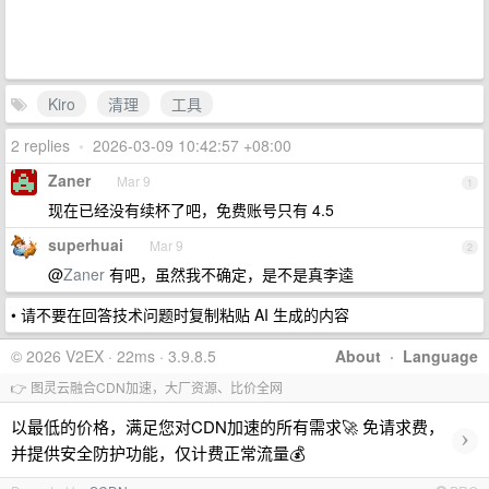
Kiro
清理
工具
2 replies
•
2026-03-09 10:42:57 +08:00
Zaner
Mar 9
1
现在已经没有续杯了吧，免费账号只有 4.5
superhuai
Mar 9
2
@
Zaner
有吧，虽然我不确定，是不是真李逵
• 请不要在回答技术问题时复制粘贴 AI 生成的内容
© 2026 V2EX · 22ms · 3.9.8.5
About
·
Language
👉 图灵云融合CDN加速，大厂资源、比价全网
以最低的价格，满足您对CDN加速的所有需求🚀 免请求费，
›
并提供安全防护功能，仅计费正常流量💰