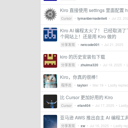
Kiro 直接使用 settings 里面配置 h
Cursor
•
lymanbernadette6
•
Jul 23, 20
Kiro AI 编程太火了！ 已经取消
个网站上！还是用 Kiro 做的
分享发现
•
netcode001
•
Jul 21, 2025
kiro 的历史安装包下载
分享发现
•
zhuima320
•
Jul 19, 2025
• L
Kiro，你真的很棒！
程序员
•
taylorr
•
Mar 19
• Lastly replie
比 Cursor 更加好用的 Kiro
Cursor
•
efan404
•
Jul 17, 2025
• Lastly
亚马逊 AWS 推出自主 AI 编程工具 
分享发现
•
xw
•
Jul 16, 2025
• Lastly re