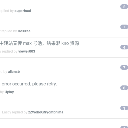
2
eplied by
superhuai
7
 replied by
Desiree
 中转站宣传 max 号池，结果混 kiro 资源
4
y replied by
viewer003
7
ed by
aliensb
or occurred, please retry.
6
 by
Uplay
1
 Lastly replied by
zZWdkdGNycmbhlma