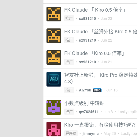
FK Claude 「 Kiro 0.5 倍率」
推广
•
sx931210
•
Jun 23
FK Claude 「丝滑外接 Kiro 0.5
推广
•
sx931210
•
Jun 22
FK Claude 「Kiro 0.5 倍率」
推广
•
sx931210
•
Jun 21
智友社上新啦， Kiro Pro 稳定特殊
4.8）
推广
•
Ai2You
•
Jun 16
PRO
小数点级别 中转站
推广
•
qw7624611
•
Jun 8
• Lastly repl
Kiro 一直报错，有啥使用技巧吗
程序员
•
jimmyma
•
May 26
• Lastly rep