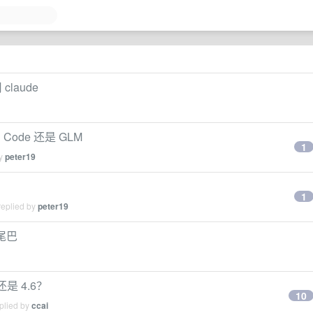
laude
mi Code 还是 GLM
1
by
peter19
1
replied by
peter19
 尾巴
 还是 4.6？
10
plied by
ccai