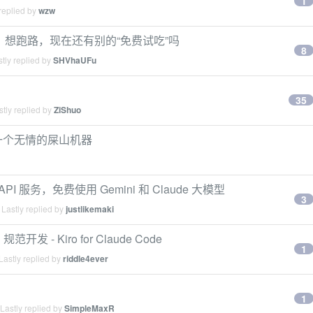
1
replied by
wzw
了，想跑路，现在还有别的“免费试吃”吗
8
tly replied by
SHVhaUFu
35
tly replied by
ZiShuo
是一个无情的屎山机器
 转 API 服务，免费使用 Gemini 和 Claude 大模型
3
Lastly replied by
justlikemaki
开发 - Kiro for Claude Code
1
astly replied by
riddle4ever
？
1
Lastly replied by
SimpleMaxR