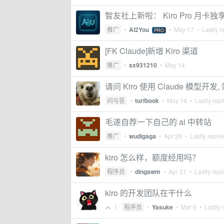
智友社上新啦： Kiro Pro 
推广
•
Ai2You
•
May 17
• Lastly r
PRO
[FK Claude]新增 Kiro 渠道
推广
•
sx931210
•
May 14
请问 Kiro 使用 Claude 模型开发
问与答
•
turfbook
•
May 14
• Lastly repl
毛遂自荐一下自己的 ai 中转站
推广
•
wudigaga
•
Apr 26
• Lastly repli
kiro 怎么样，额度经用吗？
程序员
•
dingawm
•
Apr 21
• Lastly repl
kiro 的开发团队在干什么
1
程序员
•
Yasuke
•
Mar 9
• Lastly 