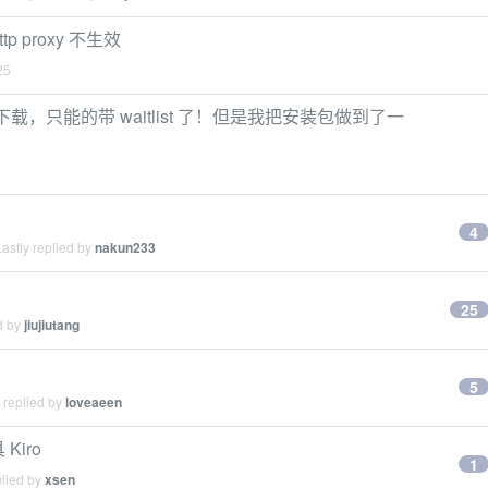
ttp proxy 不生效
25
了下载，只能的带 waitlist 了！但是我把安装包做到了一
4
astly replied by
nakun233
25
d by
jiujiutang
5
 replied by
loveaeen
Kiro
1
plied by
xsen