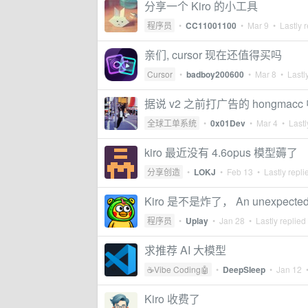
分享一个 Kiro 的小工具
程序员
•
CC11001100
•
Mar 9
• Lastly r
亲们, cursor 现在还值得买吗
Cursor
•
badboy200600
•
Mar 8
• Lastly
据说 v2 之前打广告的 hongmacc
全球工单系统
•
0x01Dev
•
Mar 4
• Lastl
kiro 最近没有 4.6opus 模型薅了
分享创造
•
LOKJ
•
Feb 13
• Lastly repli
Kiro 是不是炸了， An unexpected err
程序员
•
Uplay
•
Jan 28
• Lastly replied
求推荐 AI 大模型
☕Vibe Coding🤖
•
DeepSIeep
•
Jan 12
•
Kiro 收费了