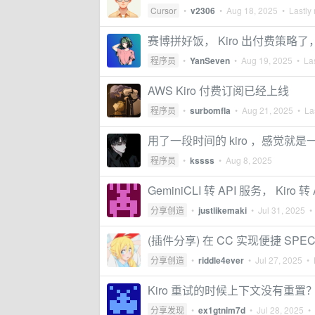
Cursor
•
v2306
•
Aug 18, 2025
• Lastly 
赛博拼好饭， Kiro 出付费策略
程序员
•
YanSeven
•
Aug 19, 2025
• Las
AWS Kiro 付费订阅已经上线
程序员
•
surbomfla
•
Aug 21, 2025
• Las
用了一段时间的 kiro ，感觉就
程序员
•
kssss
•
Aug 8, 2025
GeminiCLI 转 API 服务， Kiro
分享创造
•
justlikemaki
•
Jul 31, 2025
• 
(插件分享) 在 CC 实现便捷 SPEC 规范
分享创造
•
riddle4ever
•
Jul 27, 2025
• L
Kiro 重试的时候上下文没有重置
分享发现
•
ex1gtnim7d
•
Jul 28, 2025
• 