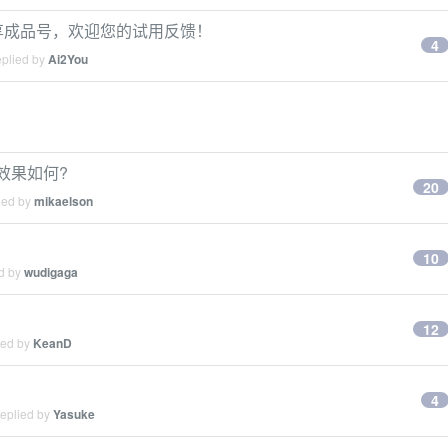
月卡独享成品号，欢迎您的试用反馈！
4
eplied by
Ai2You
, 效果如何?
20
ied by
mikaelson
10
ed by
wudigaga
12
ied by
KeanD
4
replied by
Yasuke