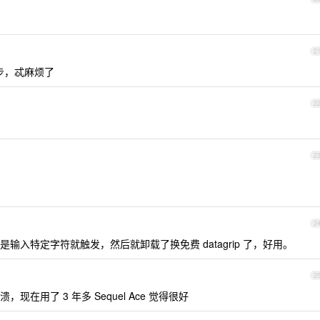
2
步，忒麻烦了
2
2
2
入特定字符就触发，然后就卸载了换免费 datagrip 了，好用。
2
在用了 3 年多 Sequel Ace 觉得很好