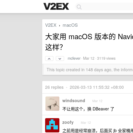
V2EX
macOS
›
大家用 macOS 版本的 N
这样？
mcfever
·
Mar 12
· 3119 views
This topic created in 148 days ago, the info
26 replies
•
2026-03-13 11:55:32 +08:00
windsound
Mar 12
不让用这个，换 DBeaver 了
zoofy
Mar 12
之前用是经常崩溃，后面买 jb 全家桶用 da