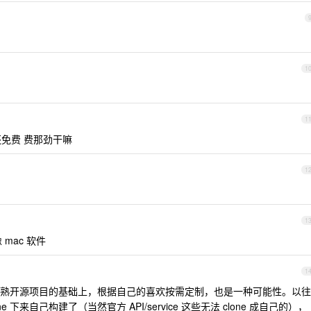
1
1
很 还免费 费那劲干嘛
1
1
像 mac 软件
1
熟开源项目的基础上，根据自己的喜欢按需定制，也是一种可能性。以往
下来自己构建了（当然官方 API/service 这些无法 clone 成自己的），