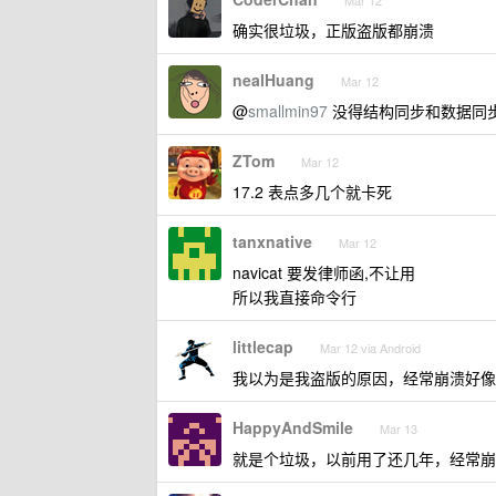
Mar 12
确实很垃圾，正版盗版都崩溃
nealHuang
Mar 12
@
smallmin97
没得结构同步和数据同
ZTom
Mar 12
17.2 表点多几个就卡死
tanxnative
Mar 12
navicat 要发律师函,不让用
所以我直接命令行
littlecap
Mar 12 via Android
我以为是我盗版的原因，经常崩溃好像是输
HappyAndSmile
Mar 13
就是个垃圾，以前用了还几年，经常崩溃，现