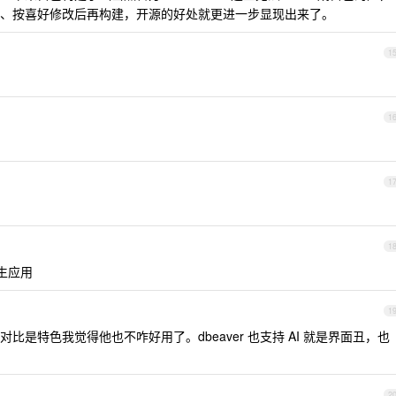
、按喜好修改后再构建，开源的好处就更进一步显现出来了。
1
1
1
1
原生应用
1
是特色我觉得他也不咋好用了。dbeaver 也支持 AI 就是界面丑，也
2