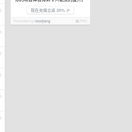
现在充值立返 20% 🎉
3
Promoted by
nicoljiang
PRO
4
5
6
7
8