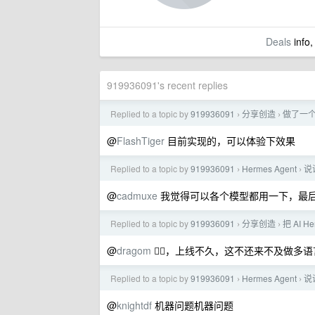
Deals
info,
919936091's recent replies
Replied to a topic by
919936091
分享创造
做了一个
›
›
@
FlashTiger
目前实现的，可以体验下效果
Replied to a topic by
919936091
Hermes Agent
说
›
›
@
cadmuxe
我觉得可以各个模型都用一下，最
Replied to a topic by
919936091
分享创造
把 AI
›
›
@
dragom
😮‍💨，上线不久，这不还来不及做多
Replied to a topic by
919936091
Hermes Agent
说
›
›
@
knightdf
机器问题机器问题