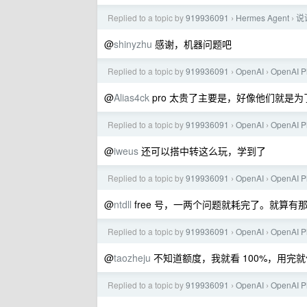
Replied to a topic by
919936091
Hermes Agent
说
›
›
@
shinyzhu
感谢，机器问题吧
Replied to a topic by
919936091
OpenAI
OpenAI 
›
›
@
Alias4ck
pro 太贵了主要是，好像他们就是为了推
Replied to a topic by
919936091
OpenAI
OpenAI 
›
›
@
iweus
还可以搭中转这么玩，学到了
Replied to a topic by
919936091
OpenAI
OpenAI 
›
›
@
ntdll
free 号，一两个问题就耗完了。就算
Replied to a topic by
919936091
OpenAI
OpenAI 
›
›
@
taozheju
不知道额度，我就看 100%，用完就
Replied to a topic by
919936091
OpenAI
OpenAI 
›
›