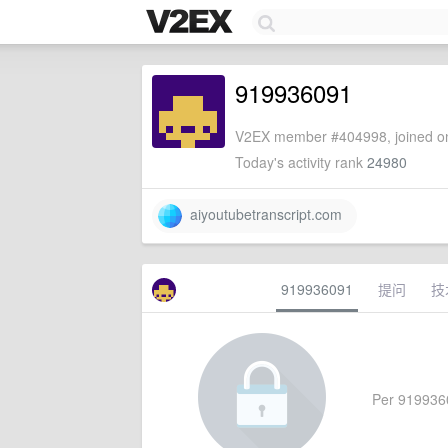
919936091
V2EX member #404998, joined on
Today's activity rank
24980
aiyoutubetranscript.com
919936091
提问
技
Per 91993609