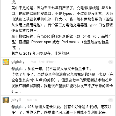
虑。
美中不足的是，因为至少七年前产品了，充电/数据线是 USB-b
口，也就是以前的安卓口，不是 typec 。不过对我没困扰，因为
电池和诺基亚老手机电池一样大小，我一般有两块备用的（虽然
从未用上备用电池），有个第三方电池充电器是 typec 口也很轻
便直接放包包里。
至于数据传输，有 typec 的 sd4.0 的读卡器（不到 70 元品牌产
品）直接插 iPhone15pm 或者 iPad mini 6 （也是随身包包里
的）。
总之从 2019 年用到现在，非常舒服。
gigishy
Mar 18 via iPhone
27
@
gigishy
多说一句，我不建议大家买全新黑卡 7 。
毕竟 7 年多了，虽然我至今很满意它光照充足的场景下表现（完
全名副其实“小 A9II”的美称），但是这七年的索尼新技术和芯片
发展红利值得期待，我也很希望索尼能尽快发布不挤牙膏的黑卡
8……
jekyll
Mar 18
28
@
gigishy
#26 感谢大佬长回复。我有个好像是 5 代的，吃灰好
多年了，看你这样，感觉我也可以试一下看能不能利用起来。