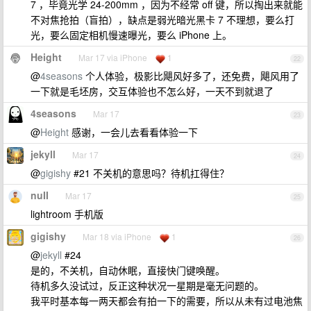
7 ，毕竟光学 24-200mm ，因为不经常 off 键，所以掏出来就能
不对焦抢拍（盲拍），缺点是弱光暗光黑卡 7 不理想，要么打
光，要么固定相机慢速曝光，要么 iPhone 上。
Height
Mar 17 via iPhone
1
22
@
4seasons
个人体验，极影比飓风好多了，还免费，飓风用了
一下就是毛坯房，交互体验也不怎么好，一天不到就退了
4seasons
Mar 17
23
@
Height
感谢，一会儿去看看体验一下
jekyll
Mar 17
24
@
gigishy
#21 不关机的意思吗？待机扛得住？
nuII
Mar 17
25
lightroom 手机版
gigishy
Mar 18 via iPhone
1
26
@
jekyll
#24
是的，不关机，自动休眠，直接快门键唤醒。
待机多久没试过，反正这种状况一星期是毫无问题的。
我平时基本每一两天都会有拍一下的需要，所以从未有过电池焦