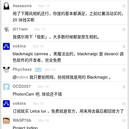
4seasons
Mar 16
1
用了下飓风相机还行，你提的基本都满足，之前红薯活动买的，
20 块钱买断
di11wei
Mar 16
2
我偶尔用下「极影」，大多数时候都是原生相机。
vokins
Mar 16
3
blackmagic camrea ，黑魔法出的，blackmaigc 是 davanci 调
色软件的开发者，完全免费
Phycheez
Mar 16
OP
4
@
vokins
我只要拍照呀。拍视频我是用的 Blackmagic 。
OCD2057
Mar 16
5
PhotonCam 吧, 体验还不错
vokins
Mar 16
6
订阅就买 Leica lux ，免费就是官方，用来用去最后都回官方了
WASP76b
Mar 16
7
Project Indigo