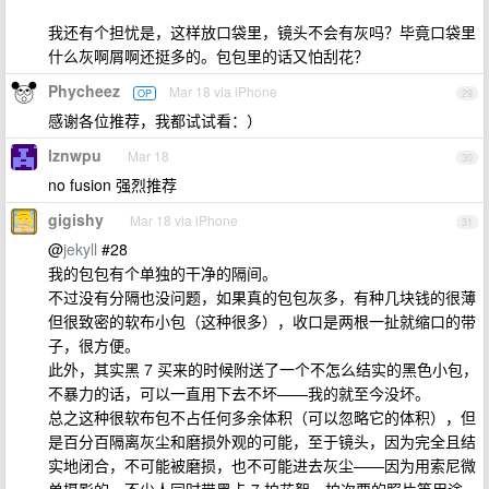
我还有个担忧是，这样放口袋里，镜头不会有灰吗？毕竟口袋里
什么灰啊屑啊还挺多的。包包里的话又怕刮花？
Phycheez
Mar 18 via iPhone
OP
29
感谢各位推荐，我都试试看：）
lznwpu
Mar 18
30
no fusion 强烈推荐
gigishy
Mar 18 via iPhone
31
@
jekyll
#28
我的包包有个单独的干净的隔间。
不过没有分隔也没问题，如果真的包包灰多，有种几块钱的很薄
但很致密的软布小包（这种很多），收口是两根一扯就缩口的带
子，很方便。
此外，其实黑 7 买来的时候附送了一个不怎么结实的黑色小包，
不暴力的话，可以一直用下去不坏——我的就至今没坏。
总之这种很软布包不占任何多余体积（可以忽略它的体积），但
是百分百隔离灰尘和磨损外观的可能，至于镜头，因为完全且结
实地闭合，不可能被磨损，也不可能进去灰尘——因为用索尼微