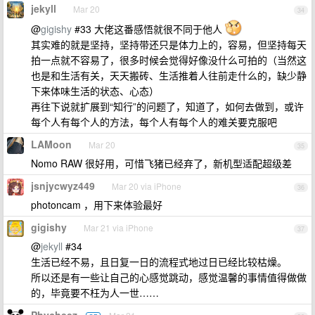
jekyll
Mar 20
34
@
gigishy
#33 大佬这番感悟就很不同于他人
其实难的就是坚持，坚持带还只是体力上的，容易，但坚持每天
拍一点就不容易了，很多时候会觉得好像没什么可拍的（当然这
也是和生活有关，天天搬砖、生活推着人往前走什么的，缺少静
下来体味生活的状态、心态）
再往下说就扩展到“知行”的问题了，知道了，如何去做到，或许
每个人有每个人的方法，每个人有每个人的难关要克服吧
LAMoon
Mar 20
35
Nomo RAW 很好用，可惜飞猪已经弃了，新机型适配超级差
jsnjycwyz449
Mar 20 via iPhone
36
photoncam ，用下来体验最好
gigishy
Mar 21 via iPhone
37
@
jekyll
#34
生活已经不易，且日复一日的流程式地过日已经比较枯燥。
所以还是有一些让自己的心感觉跳动，感觉温馨的事情值得做做
的，毕竟要不枉为人一世……