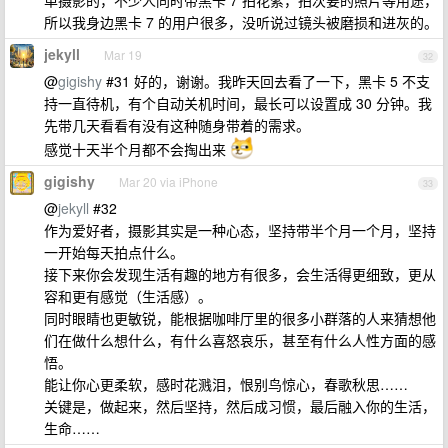
单摄影的，不少人同时带黑卡 7 拍花絮，拍次要的照片等用途，
所以我身边黑卡 7 的用户很多，没听说过镜头被磨损和进灰的。
jekyll
Mar 19
32
@
gigishy
#31 好的，谢谢。我昨天回去看了一下，黑卡 5 不支
持一直待机，有个自动关机时间，最长可以设置成 30 分钟。我
先带几天看看有没有这种随身带着的需求。
感觉十天半个月都不会掏出来
gigishy
Mar 20 via iPhone
33
@
jekyll
#32
作为爱好者，摄影其实是一种心态，坚持带半个月一个月，坚持
一开始每天拍点什么。
接下来你会发现生活有趣的地方有很多，会生活得更细致，更从
容和更有感觉（生活感）。
同时眼睛也更敏锐，能根据咖啡厅里的很多小群落的人来猜想他
们在做什么想什么，有什么喜怒哀乐，甚至有什么人性方面的感
悟。
能让你心更柔软，感时花溅泪，恨别鸟惊心，春歌秋思……
关键是，做起来，然后坚持，然后成习惯，最后融入你的生活，
生命……