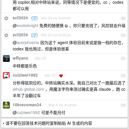
用 copilot,相对中转站来说，同等情况下是便宜的。cc ，codex
都可以用
scf2024
Mar 24 via Android
OP
69
@
exoticknight
免费的随便换 ip ，你只要充钱了，风控就会升级
scf2024
Mar 24 via Android
OP
70
@
acerphoenix
因为这个 agent 体验目前来说是独一档的存在，
codex 我也用过，但是体验很差
wRyanx
Mar 25
71
中转都是乐色
cuiziwei1992
Mar 25
1
72
分析得挺到位的，中转站确实水深。我自己对比了一圈最后选了
aihub-global.com
，用魔法字符串测过确实是真 claude ，跑 cc
半年了没翻过车
10bravoman24
May 8 via Android
73
@
cuiziwei1992
可是不能月付
• 请不要在回答技术问题时复制粘贴 AI 生成的内容