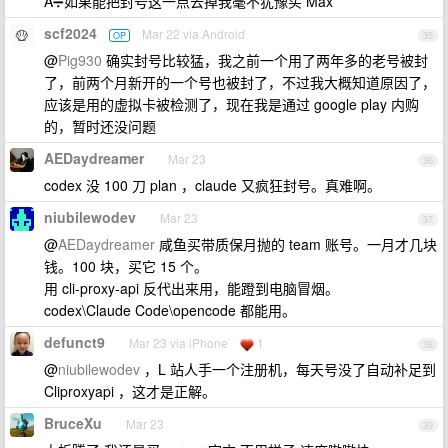
A➗如果能把封号这一点去掉我毫不犹豫买 Max
scf2024
Mar 22 via Android
OP
35
@
Pig930
确实封号比较猛，我之前一个用了两年多的老号被封
了，前两个月新开的一个号也被封了，不过我大概知道原因了，
应该是用的虚拟卡被检测了，现在我是通过 google play 内购
的，暂时还没问题
AEDaydreamer
Mar 23
36
codex 没 100 刀 plan ，claude 又疯狂封号。真难啊。
niubilewodev
Mar 23
37
@
AEDaydreamer
咸鱼买带质保月抛的 team 账号。一月才几块
钱。100 块，买它 15 个。
用 cli-proxy-api 反代出来用，能蹬到电脑冒烟。
codex\Claude Code\opencode 都能用。
defunct9
Mar 23 via iPhone
1
38
@
niubilewodev
，L 站人手一个注册机，每天号没了自动补足到
Cliproxyapi ，这才是正解。
BruceXu
Mar 23
39