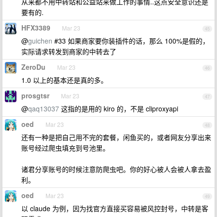
从来都不用中转站和公益站来做工作的事情..这点安全意识还是
要有的.
HFX3389
Mar 23
45
@
guichen
#33 如果商家要你装插件的话，那么 100%是假的，
实际请求转发到商家的中转去了
ZeroDu
Mar 23
46
1.0 以上的基本还是真的多。
prosgtsr
Mar 23
47
@
qaq13037
这指的是用的 kiro 的，不是 cliproxyapi
oed
Mar 23
48
还有一种是把自己用不完的套餐，闲鱼买的，或者网友分享出来
账号经过爬虫填充到号池里。
诸君分享账号的时候注意防爬虫吧。你的好心被人会被人拿去盈
利。
oed
Mar 23
49
以 claude 为例，因为找官方直接买容易被风控封号，中转是客