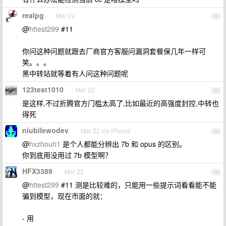
realpg
Mar 22
12
@
httest299
#11
你问这种问题就跟去厂商官方客服问漏洞套餐保几年一样可
笑。。。
黑中转站就等着有人问这种问题呢
123test1010
Mar 22
13
是这样,不过折腾官方门槛太高了,比如最近的高强度封控,中转也
得死
niubilewodev
Mar 22 via iPhone
14
@
hxzhouh1
是个人都能分辨出 7b 和 opus 的区别。
你到底用没用过 7b 模型啊？
HFX3389
Mar 22
15
@
httest299
#11 测是比较难的，只能用一些提示词看看能不能
骗到模型，现在市面的就：
- 用