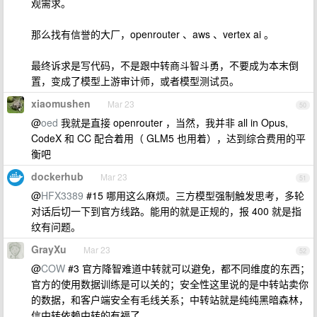
观需求。
那么找有信誉的大厂，openrouter 、aws 、vertex ai 。
最终诉求是写代码，不是跟中转商斗智斗勇，不要成为本末倒
置，变成了模型上游审计师，或者模型测试员。
xiaomushen
Mar 23
50
@
oed
我就是直接 openrouter ，当然，我并非 all in Opus,
CodeX 和 CC 配合着用（ GLM5 也用着），达到综合费用的平
衡吧
dockerhub
Mar 23
51
@
HFX3389
#15 哪用这么麻烦。三方模型强制触发思考，多轮
对话后切一下到官方线路。能用的就是正规的，报 400 就是指
纹有问题。
GrayXu
Mar 23
52
@
COW
#3 官方降智难道中转就可以避免，都不同维度的东西；
官方的使用数据训练是可以关的；安全性这里说的是中转站卖你
的数据，和客户端安全有毛线关系；中转站就是纯纯黑暗森林，
信中转依赖中转的有福了