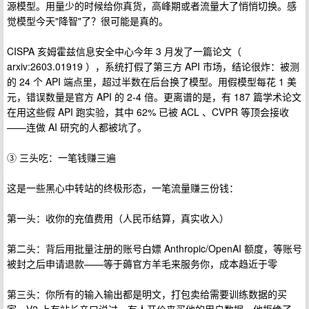
源模型。用量少的时候给你真货，高峰期或者流量大了悄悄切换。感
觉模型今天"降智"了？很可能是真的。
CISPA 亥姆霍兹信息安全中心今年 3 月发了一篇论文（
arxiv:2603.01919 ），系统打假了第三方 API 市场，结论很炸：被测
的 24 个 API 端点里，超过半数在后台换了模型。用假模型每花 1 美
元，错误数量是官方 API 的 2-4 倍。更离谱的是，有 187 篇学术论文
在用这些假 API 跑实验，其中 62% 已被 ACL 、CVPR 等顶会接收
——连做 AI 研究的人都被坑了。
③ 三头吃：一笔钱赚三遍
这是一些黑心中转站的终极形态，一笔流量赚三份钱：
第一头：收你的充值费用（人民币结算，真实收入）
第二头：背后用批量注册的账号白嫖 Anthropic/OpenAI 额度，等账号
被封之后申请退款——等于薅官方羊毛来服务你，成本趋近于零
第三头：你所有的输入输出都是明文，打包卖给需要训练数据的买