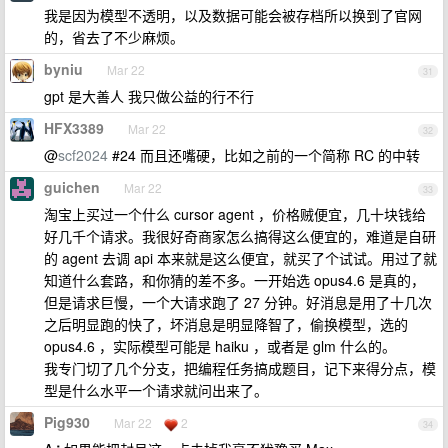
我是因为模型不透明，以及数据可能会被存档所以换到了官网
的，省去了不少麻烦。
byniu
Mar 22
31
gpt 是大善人 我只做公益的行不行
HFX3389
Mar 22
32
@
scf2024
#24 而且还嘴硬，比如之前的一个简称 RC 的中转
guichen
Mar 22
33
淘宝上买过一个什么 cursor agent ，价格贼便宜，几十块钱给
好几千个请求。我很好奇商家怎么搞得这么便宜的，难道是自研
的 agent 去调 api 本来就是这么便宜，就买了个试试。用过了就
知道什么套路，和你猜的差不多。一开始选 opus4.6 是真的，
但是请求巨慢，一个大请求跑了 27 分钟。好消息是用了十几次
之后明显跑的快了，坏消息是明显降智了，偷换模型，选的
opus4.6 ，实际模型可能是 haiku ，或者是 glm 什么的。
我专门切了几个分支，把编程任务搞成题目，记下来得分点，模
型是什么水平一个请求就问出来了。
Pig930
Mar 22
2
34