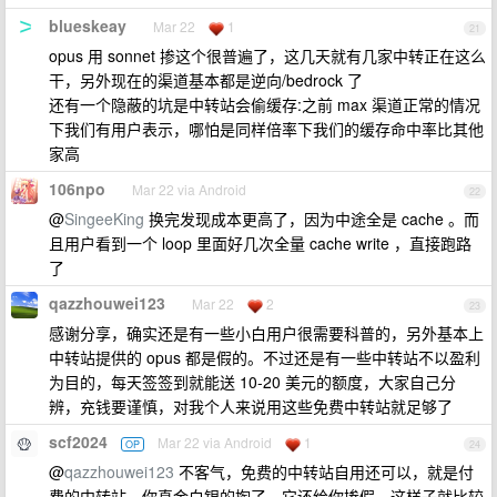
blueskeay
Mar 22
1
21
opus 用 sonnet 掺这个很普遍了，这几天就有几家中转正在这么
干，另外现在的渠道基本都是逆向/bedrock 了
还有一个隐蔽的坑是中转站会偷缓存:之前 max 渠道正常的情况
下我们有用户表示，哪怕是同样倍率下我们的缓存命中率比其他
家高
106npo
Mar 22 via Android
22
@
SingeeKing
换完发现成本更高了，因为中途全是 cache 。而
且用户看到一个 loop 里面好几次全量 cache write ，直接跑路
了
qazzhouwei123
Mar 22
2
23
感谢分享，确实还是有一些小白用户很需要科普的，另外基本上
中转站提供的 opus 都是假的。不过还是有一些中转站不以盈利
为目的，每天签签到就能送 10-20 美元的额度，大家自己分
辨，充钱要谨慎，对我个人来说用这些免费中转站就足够了
scf2024
Mar 22 via Android
1
OP
24
@
qazzhouwei123
不客气，免费的中转站自用还可以，就是付
费的中转站，你真金白银的掏了，它还给你掺假，这样子就比较