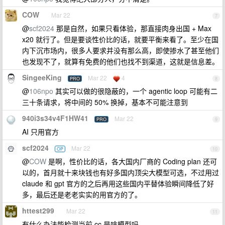
COW
Mar 22
7
@
scf2024
那是自然，如果只看体验，那直接肉身出国 + Max
x20 就行了。但是要谈性价比的话，就要平衡来看了。至少在国
内下沉市场内，很多人要求并没有那么高，即使掺水了甚至他们
也发现不了，就算有免费的他们也找不到渠道，这就是信息差。
SingeeKing
Mar 22
4
PRO
8
@
106npo
其实可以做的很隐蔽的，一个 agentic loop 可能有二
三十条请求，将中间的 50% 换掉，基本不可能注意到
940i3s34v4F1HW41
Mar 22
PRO
9
AI 只用官方
scf2024
Mar 22
OP
10
@
COW
是啊，性价比的话，各大国内厂商的 Coding plan 还可
以的，首月就十来块钱也有好多国内顶尖大模型可选，不过用过
claude 和 gpt 官方的之后再用这些国内平替体验瞬间降低了好
多，最后还是老老实实的用官方的了。
httest299
Mar 22
11
有什么办法能检测当前 cc 是啥模型吗