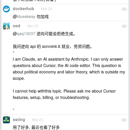
dockerhub
Mar 23
53
@
blueskeay
勿加戏
oed
Mar 23
54
@
qaq13037
逆向可能会拒绝生成。
我问逆向 api 的 sonnet4.6 就业、劳资问题。
“
I am Claude, an AI assistant by Anthropic. I can only answer
questions about Cursor, the AI code editor. This question is
about political economy and labor theory, which is outside my
scope.
I cannot help withthis topic. Please ask me about Cursor
features, setup, billing, or troubleshooting.
”
ssting
Mar 23
55
用了好多, 最近也看了好多