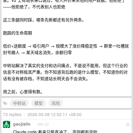
家。V2 上有站长亲口说过，有人开价来买他的用户数据，他拒绝了
——他拒绝了，不代表别人也拒绝
这三条腿同时踩，哪条先断都还有另外两条。
跑路的生命周期
低价+送额度 → 吸引用户 → 规模大了涨价降稳定性 → 群里一吐槽就
封号踢人 → 某天域名消失，余额归零
中转站解决了真实的支付和访问痛点，不是说不能用，但这个行业的
信息不对称极其严重。你不知道背后跑的是什么模型，不知道你的对
话有没有被存档，不知道站长明天会不会消失。
用之前，心里得有数。
中转站
模型
风险
73 replies
•
2026-05-08 12:52:11 +08:00
gaojialin
Mar 22
1
Claude code 看来只能直冲了， 否则都有风险