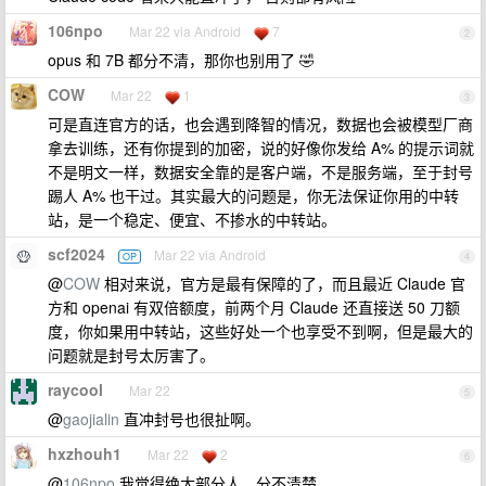
106npo
Mar 22 via Android
7
2
opus 和 7B 都分不清，那你也别用了 🤣
COW
Mar 22
1
3
可是直连官方的话，也会遇到降智的情况，数据也会被模型厂商
拿去训练，还有你提到的加密，说的好像你发给 A% 的提示词就
不是明文一样，数据安全靠的是客户端，不是服务端，至于封号
踢人 A% 也干过。其实最大的问题是，你无法保证你用的中转
站，是一个稳定、便宜、不掺水的中转站。
scf2024
Mar 22 via Android
OP
4
@
COW
相对来说，官方是最有保障的了，而且最近 Claude 官
方和 openai 有双倍额度，前两个月 Claude 还直接送 50 刀额
度，你如果用中转站，这些好处一个也享受不到啊，但是最大的
问题就是封号太厉害了。
raycool
Mar 22
5
@
gaojialin
直冲封号也很扯啊。
hxzhouh1
Mar 22
2
6
@
106npo
我觉得绝大部分人，分不清楚。