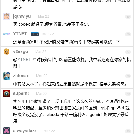
恶心
jqtmviyu
Mar 22
25
买 codex 就好了,便宜省事.也差不了多少.
YTNET
Mar 22
PRO
26
还是看预算吧 不想折腾又没有预算的 中转确实可以试一下
v2exgo
Mar 22
27
@
YTNET
啥时候深圳的 IX 前置能恢复，我中转还跑在你家的机
器上
zhhmax
Mar 22
28
中转站太卷了，卷起来的后果自然就是不稳定+挂羊头卖狗肉。
superht
Mar 22
29
实际用用不就知道了。反正我用了这么久的中转，还没遇到特别
明显的错配，至少能分辨出御三家之间的区别，例如 gpt-5.4 就
啰唆个没完没了、claude 干活干脆利落、gemini 处理文字最适
用
alwaysdazz
Mar 22
30