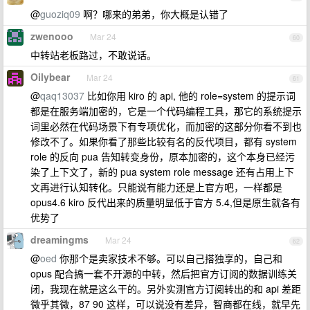
@
guoziq09
啊？哪来的弟弟，你大概是认错了
zwenooo
Mar 24
60
中转站老板路过，不敢说话。
Oilybear
Mar 24
61
@
qaq13037
比如你用 kiro 的 api, 他的 role=system 的提示词
都是在服务端加密的，它是一个代码编程工具，那它的系统提示
词里必然在代码场景下有专项优化，而加密的这部分你看不到也
修改不了。如果你看了那些比较有名的反代项目，都有 system
role 的反向 pua 告知转变身份，原本加密的，这个本身已经污
染了上下文了，新的 pua system role message 还有占用上下
文再进行认知转化。只能说有能力还是上官方吧，一样都是
opus4.6 kiro 反代出来的质量明显低于官方 5.4,但是原生就各有
优势了
dreamingms
Mar 24
62
@
oed
你那个是卖家技术不够。可以自己搭独享的，自己和
opus 配合搞一套不开源的中转，然后把官方订阅的数据训练关
闭，我现在就是这么干的。另外实测官方订阅转出的和 api 差距
微乎其微，87 90 这样，可以说没有差异，智商都在线，就早先