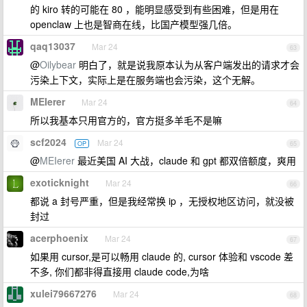
的 kiro 转的可能在 80 ，能明显感受到有些困难，但是用在
openclaw 上也是智商在线，比国产模型强几倍。
qaq13037
Mar 24
63
@
Oilybear
明白了，就是说我原本认为从客户端发出的请求才会
污染上下文，实际上是在服务端也会污染，这个无解。
MEIerer
Mar 24
64
所以我基本只用官方的，官方挺多羊毛不是嘛
scf2024
Mar 24
OP
65
@
MEIerer
最近美国 AI 大战，claude 和 gpt 都双倍额度，爽用
exoticknight
Mar 24
66
都说 a 封号严重，但是我经常换 ip ，无授权地区访问，就没被
封过
acerphoenix
Mar 24
67
如果用 cursor,是可以畅用 claude 的, cursor 体验和 vscode 差
不多, 你们都非得直接用 claude code,为啥
xulei79667276
Mar 24
68