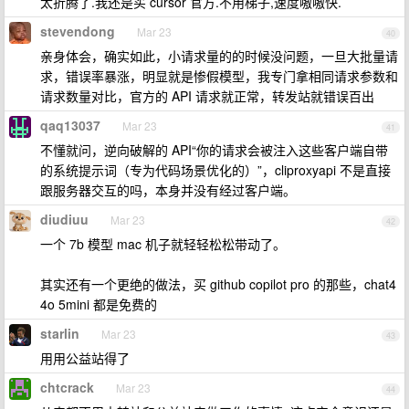
太折腾了.我还是买 cursor 官方.不用梯子,速度嗷嗷快.
stevendong
Mar 23
40
亲身体会，确实如此，小请求量的的时候没问题，一旦大批量请
求，错误率暴涨，明显就是惨假模型，我专门拿相同请求参数和
请求数量对比，官方的 API 请求就正常，转发站就错误百出
qaq13037
Mar 23
41
不懂就问，逆向破解的 API“你的请求会被注入这些客户端自带
的系统提示词（专为代码场景优化的）”，cliproxyapi 不是直接
跟服务器交互的吗，本身并没有经过客户端。
diudiuu
Mar 23
42
一个 7b 模型 mac 机子就轻轻松松带动了。
其实还有一个更绝的做法，买 github copilot pro 的那些，chat4
4o 5mini 都是免费的
starlin
Mar 23
43
用用公益站得了
chtcrack
Mar 23
44