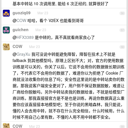
基本中转站 10 次调用里, 能给 6 次正经的, 就算很好了
guoziq09
Mar 23
56
@
COW
哈哈，看个 V2EX 也能看到哥哥
guichen
Mar 23
57
@
HFX3389
是中转的，真不真就看商家良心了
COW
Mar 23
58
@
GrayXu
我可没说中转能避免降智，降智在技术上不就是
fallback 到其他模型吗，原理上区别不大；对，官方的使用数据
训练是可以关的，你关了以后，它说不会用你的数据做长期训练
了，不代表它不会用你的数据了，难道你以为拒绝了 Cookie 厂
商就没法收集你的信息了吗；安全性这里说的是中转站卖你的数
据，那我说客户端安全更对了，用户侧不保证数据脱敏，难道让
厂商给你脱敏吗，另外中转站卖我的数据给谁，不就是给模型厂
商训练，那我直接接官方是不是也是训练，再说你数据真这么重
要你应该直接接本地模型吧；至于你说的黑暗森林，我只能说，
懂的人会去用中转，就不存在什么完全相信，什么时候用，什么
时候不用自己心里有数，不懂的人用不用中转都不安全。
COW
Mar 23
59