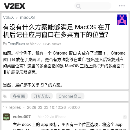
V2EX
macOS
›
有没有什么方案能够满足 MacOS 在开
机后记住应用窗口在多桌面下的位置？
By
TerryBlues
at Mar 22 · 2349 views
如题。举个例子，我有一个 Chrome 窗口 A 放在了桌面 1 ，Chrome
窗口 B 放在了桌面 2 ，是否有方法能够在重启/登出登入后恢复对应
的桌面位置？这里的多桌面指的是 MacOS 三指上滑打开的多桌面而
非扩展显示器桌面。
当然，最好是不关闭 SIP 的方案。
多桌面
开机记忆
Chrome窗口
17 replies
•
2026-03-23 10:42:26 +08:00
volvo007
Mar 22 via iPhone
1
右击 dock 上的 app 图标，里面有一个位置选项，将这个 app