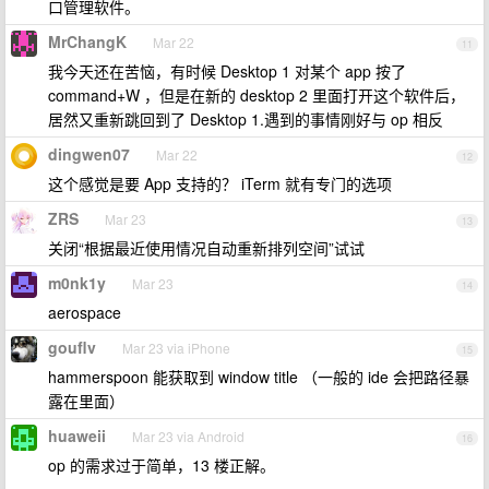
口管理软件。
MrChangK
Mar 22
11
我今天还在苦恼，有时候 Desktop 1 对某个 app 按了
command+W ，但是在新的 desktop 2 里面打开这个软件后，
居然又重新跳回到了 Desktop 1.遇到的事情刚好与 op 相反
dingwen07
Mar 22
12
这个感觉是要 App 支持的？ iTerm 就有专门的选项
ZRS
Mar 23
13
关闭“根据最近使用情况自动重新排列空间”试试
m0nk1y
Mar 23
14
aerospace
gouflv
Mar 23 via iPhone
15
hammerspoon 能获取到 window title （一般的 ide 会把路径暴
露在里面）
huaweii
Mar 23 via Android
16
op 的需求过于简单，13 楼正解。