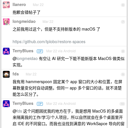
llanero
Mar 22
6
抱歉会错帖子了
longmeidao
Mar 22
7
之前我用过这个，但是不支持新版本的 macOS 了
https://github.com/tplobo/restore-spaces
TerryBlues
Mar 22 via Android
OP
8
@
longmeidao
有空让 AI 研究一下能不能新版本 MacOS 做类似
实现。
fds
Mar 22
9
我有用 hammerspoon 固定某个 app 窗口的大小和位置，在屏
幕数量变化时自动调整。但同一 app 多个窗口的话，就不清楚
能怎么区分了。
TerryBlues
Mar 22 via Android
OP
10
@
fds
这个问题困扰我的地方在于，我是想用 MacOS 的多桌面
来隔离我的工作/学习/个人项目，所以自然就会在多个桌面里开
启 IDE 的不同窗口。而我也没找到满意的 WorkSapce 导向的窗