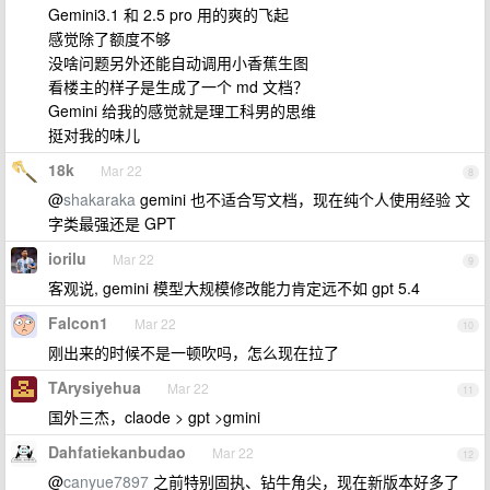
Gemini3.1 和 2.5 pro 用的爽的飞起
感觉除了额度不够
没啥问题另外还能自动调用小香蕉生图
看楼主的样子是生成了一个 md 文档？
Gemini 给我的感觉就是理工科男的思维
挺对我的味儿
18k
Mar 22
8
@
shakaraka
gemini 也不适合写文档，现在纯个人使用经验 文
字类最强还是 GPT
iorilu
Mar 22
9
客观说, gemini 模型大规模修改能力肯定远不如 gpt 5.4
Falcon1
Mar 22
10
刚出来的时候不是一顿吹吗，怎么现在拉了
TArysiyehua
Mar 22
11
国外三杰，claode > gpt >gmini
Dahfatiekanbudao
Mar 22
12
@
canyue7897
之前特别固执、钻牛角尖，现在新版本好多了