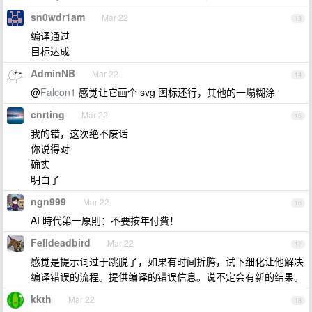
sn0wdr1am
Mar 22
13
编译通过
目标达成
AdminNB
Mar 22
14
@
Falcon1
感觉让它画个 svg 图标还行，其他的一塌糊涂
cnrting
Mar 22
15
我的错，这次绝不废话
你说得对
确实
明白了
ngn999
Mar 22
16
AI 時代第一原則：不要按年付費！
Felldeadbird
Mar 22
17
感觉是提示词过于跳脱了，如果有时间折腾，试下细化让他解决
编译错误的流程。提供编译的错误信息。说不定会有新的结果。
kkth
Mar 22
18