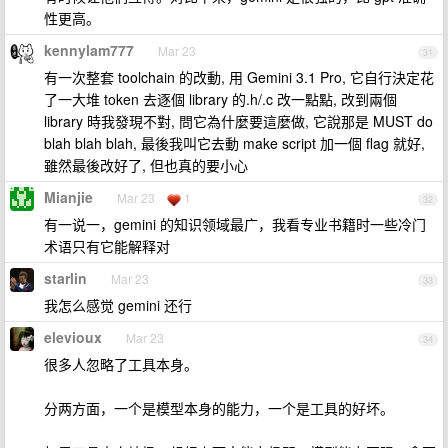
性更高。
kennylam777
Mar 23
31
有一次整套 toolchain 的改動, 用 Gemini 3.1 Pro, 它自行決定花
了一大堆 token 去逐個 library 的.h/.c 改一點點, 改到兩個
library 時我發現不對, 問它為什麼要這麼做, 它說那是 MUST do
blah blah blah, 最後我叫它去動 make script 加一個 flag 就好,
雖然最後改好了, 但也真的要小心
Mianjie
Mar 23
1
32
有一说一，gemini 的知识领域最广，我看专业书籍时一些冷门
术语只有它能解释对
starlin
Mar 23
33
我怎么感觉 gemini 还行
elevioux
Mar 23
34
很多人忽略了工具本身。
分两方面，一个是模型本身的能力，一个是工具的好坏。