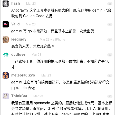
hash
Mar 23
25
Antigravity 这个工具本身就有很大的问题,我即便用 gemini 也会
映射到 Claude Code 去用
Valid
Mar 23
26
gemini 写 go 非常高效，而且基本上都是一次就出货
leegradyllljjjj
Mar 23 via iPhone
27
愚蠢的人类，才发现这些吗
dcdlove
Mar 23
28
自己蠢怪工具，你连用的提示词都不敢放出来，不知道谁是“天
才”
meteora0tkvo
Mar 23
29
gemini 让它写写前端页面还好。涉及到重逻辑的代码还是得交
由 claude 去做
ThinkCat
Mar 23
30
我没有直接用 opencode 之类的，直接让他生成代码，基本上都
是特定场景，直接问，让 AI 给答案或者代码。几个 AI 轮番用，
有时候让他们互博。对比下来，gemini 是很强的，比 gpt 准确