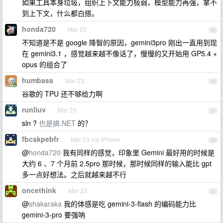
如果工具本身垃圾，组织上下文能力极弱，模型能力再强，拿不
到上下文，什么都白搭。
honda720
Mar 23
35
不知道是不是 google 降智的原因，gemini3pro 刚出一直用到现
在 gemini3.1 ，感觉越来越不像话了，慢慢的又开始用 GP5.4 +
opus 的组合了
humbass
Mar 23
36
谷歌的 TPU 还不够给力啊
runliuv
Mar 23
37
sln ?
也是搞.NET
的？
fbcskpebfr
Mar 23 via iPhone
38
@
honda720
我有同样的感觉，印象里 Gemini 最好用的时候是
大约 6 、7 个月前 2.5pro 那时候，那时候同样的输入能比 gpt
多一点好想法。之后就越来越不行
oncethink
Mar 23
39
@
shakaraka
我的体感是吃 gemini-3-flash 的编码能力比
gemini-3-pro 要强呐