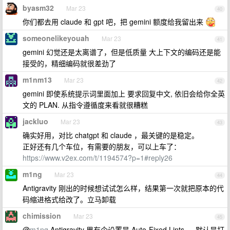
byasm32
Mar 23
40
你们都去用 claude 和 gpt 吧，把 gemini 额度给我留出来
someonelikeyouah
Mar 23
41
gemini 幻觉还是太离谱了，但是低质量 大上下文的编码还是能
接受的，精细编码就很差劲了
m1nm13
Mar 23
42
gemini 即使系统提示词里面加上 要求回复中文, 依旧会给你全英
文的 PLAN. 从指令遵循度来看就很糟糕
jackluo
Mar 23
43
确实好用，对比 chatgpt 和 claude ，最关键的是稳定。
正好还有几个车位，有需要的朋友，可以上车了：
https://www.v2ex.com/t/1194574?p=1#reply26
m1ng
Mar 23
44
Antigravity 刚出的时候想试试怎么样，结果第一次就把原本的代
码缩进格式给改了。立马卸载
chimission
Mar 23
45
@
m1ng
Antigravity 里有个设置是 Auto-Fixed Lints ， 默认是打