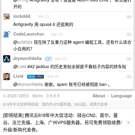
开的
rockddd
Mar 23
46
Antigravity 用 opus4.6 还挺爽的
CodeLaunchur
Mar 23
47
@
scf2024
现在除了反重力这种 agent 编程工具，还有什么适合
小白用的？
drymonfidelia
Mar 23
OP
48
@
Livid
#42 jackluo 的历史发帖全部是不看帖子内容的拼车帖
Livid
Mar 24
MOD
PRO
49
@
drymonfidelia
谢谢，spam 账号已经被彻底 ban 。
© 2026 V2EX · 96ms · 3.9.8.5
About
·
Language
618年中大促即将结束：国内外VPS服务器，99元起，续费代金券
[即将结束] 腾讯云618年中大促活动：硅谷CN2、首尔、曼
›
谷、法兰克福、上海、广州VPS服务器，另可免费领取续费/
升级/新购代金券。