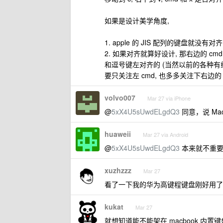
如果是设计美学角度,
1. apple 的 JIS 配列的键盘就没有对齐
2. 如果对齐就算好设计, 那右边的 cmd
和逗号键左对齐的 (当然以前的各种有线 
要只关注左 cmd, 也多多关注下右边的 
volvo007
Mar 27 via iPhone
@
5xX4U5sUwdELgdQ3
同意，说 M
huaweii
Mar 27 via Android
@
5xX4U5sUwdELgdQ3
本来就不重要啊
xuzhzzz
Mar 27
看了一下我的华为高键程键盘刚好用了三年
kukat
Mar 27
就想知道能不能架在 macbook 