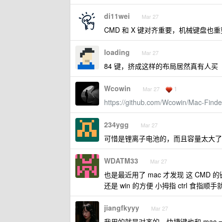
di11wei
Mar 27
CMD 和 X 键对齐重要，机械键盘
loading
Mar 27
84 键，挤成这样的布局居然真有人买
Wcowin
1
Mar 27
https://github.com/Wcowin/Mac-Finde
234ygg
Mar 27
可惜是锂离子电池的，而且容量太大了
WDATM33
Mar 27
也是最近用了 mac 才发现 这 CM
还是 win 的方便 小拇指 ctrl 食指顺手
jiangfkyyy
Mar 27
我用的就是对齐的，快捷键也和 mac 一