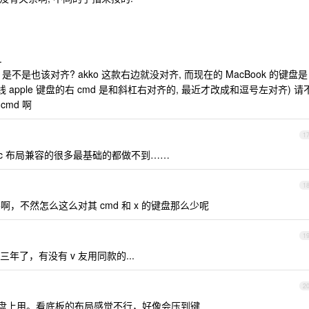
.
 是不是也该对齐? akko 这款右边就没对齐, 而现在的 MacBook 的键盘是
apple 键盘的右 cmd 是和斜杠右对齐的, 最近才改成和逗号左对齐) 请
cmd 啊
1
ac 布局兼容的很多最基础的都做不到……
1
，不然怎么这么对其 cmd 和 x 的键盘那么少呢
1
了，有没有 v 友用同款的...
2
内置键盘上用。看底板的布局感觉不行，好像会压到键