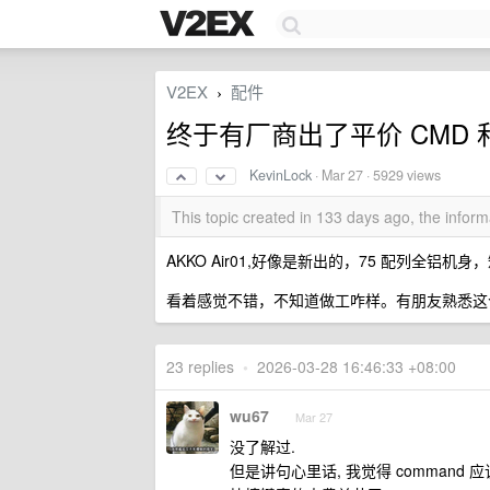
V2EX
配件
›
终于有厂商出了平价 CMD 
KevinLock
·
Mar 27
· 5929 views
This topic created in 133 days ago, the info
AKKO Air01,好像是新出的，75 配列全铝机身
看着感觉不错，不知道做工咋样。有朋友熟悉这
23 replies
•
2026-03-28 16:46:33 +08:00
wu67
Mar 27
没了解过.
但是讲句心里话, 我觉得 command