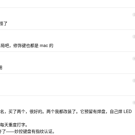
太怪了
布局吧，修饰键也都是 mac 的
用
名，买了两个，很好的。两个我都改装了。它预留有焊盘，自己焊 LED
每天重度打字。
对齐了——妙控键盘有指纹认证。