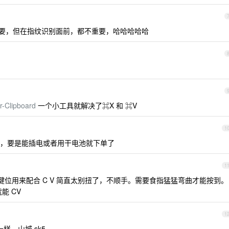
也重要，但在指纹识别面前，都不重要，哈哈哈哈哈
r-Clipboard
一个小工具就解决了⌘X 和 ⌘V
1
，要是能插电或者用干电池就下单了
1
D 的键位用来配合 C V 简直太别扭了，不顺手。需要食指猛猛弯曲才能按到。
就能 CV
1
样，山城 sk5