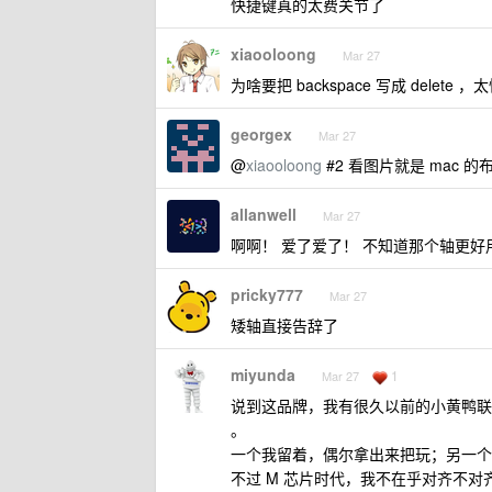
快捷键真的太费关节了
xiaooloong
Mar 27
为啥要把 backspace 写成 delete ，
georgex
Mar 27
@
xiaooloong
#2 看图片就是 mac 的
allanwell
Mar 27
啊啊！ 爱了爱了！ 不知道那个轴更好
pricky777
Mar 27
矮轴直接告辞了
miyunda
1
Mar 27
说到这品牌，我有很久以前的小黄鸭联
。
一个我留着，偶尔拿出来把玩；另一个
不过 M 芯片时代，我不在乎对齐不