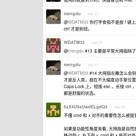
mengdu
Mar 27
@
WDATM33
你打字食指不是放 f 键上
ctrl 才是别扭。
WDATM33
Mar 27
@
mengdu
#13 主要是平常大拇指除
mengdu
Mar 27
@
WDATM33
#14 大拇指左撇怎么会
才是反人类，我在不大幅度动手掌位置的情
Caps Lock 上，短按 esc ，长按 ct
都是舒服的状态。
5xX4U5sUwdELgdQ3
Mar 27
不懂 cmd 和 x 对齐的重要性怎么被拔到
如果是功能性角度来看, 大拇指是自然放在空
移动到 c, 右下到 v, cmd 和 x 是