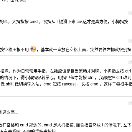
1
的么，大拇指按 cmd ，食指从 f 键滑下来 c\v,这才是真方便，小拇指按
1
了按空格压根不用
，基本就一直放在空格上面，突然要往左挪就很别扭
1
别扭呢，作为日常常用手指，左撇应该是相当流畅才对啊，小拇指去按 ctrl
况下，得小拇指贴着掌心，用指甲盖才能按 ctrl ，我都是把 ctrl 改到
rl ，做 shift 做切换输入法，cmd 短按 raycast ，长按 cmd ，这样子每根手
1
这么高...
格和 cmd 那边的, cmd 是大拇指按, 而食指自然放 f 的情况下, 左下
否对齐没有关系啊, 不同的手指来按的.