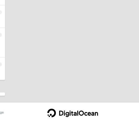
1
2
3
ge