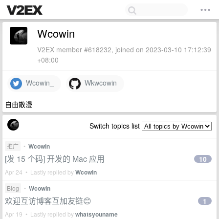
Wcowin
V2EX member #618232, joined on 2023-03-10 17:12:39
+08:00
Wcowin_
Wkwcowin
自由散漫
Switch topics list
推广
•
Wcowin
[发 15 个码] 开发的 Mac 应用
10
Apr 24 • Lastly replied by
Wcowin
Blog
•
Wcowin
欢迎互访博客互加友链😊
1
Apr 19 • Lastly replied by
whatsyouname