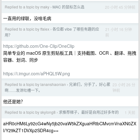
Replied to a topic by maky
MAC 的鼠标怎么选
20 小时 45 分钟前
›
一直用的绿联，没啥毛病
Replied to a topic by ffalex
各位都 vibe 了哪些有趣的应
21 小时 16 分钟
›
前
用？
https://github.com/One-Clip/OneClip
简单专业的 macOS 原生剪贴板工具｜支持截图、OCR 、翻译、拖拽
容器、划词、同步
https://i.imgur.com/aPHQL5W.png
Replied to a topic by lananshaonian
兄弟们，分手了，好心累
23 小时 26 分
›
钟前
啊……发泄吐槽一下。
他还是她？
Replied to a topic by skylong8
求推荐梯子，最好是自用过好多年的
1 天前
›
aHR0cHM6Ly92cG4wNy5jb20vaW5kZXguaHRtbCMvcmVnaXN0ZX
I/Y29kZT1DVXp2SDR4cg==