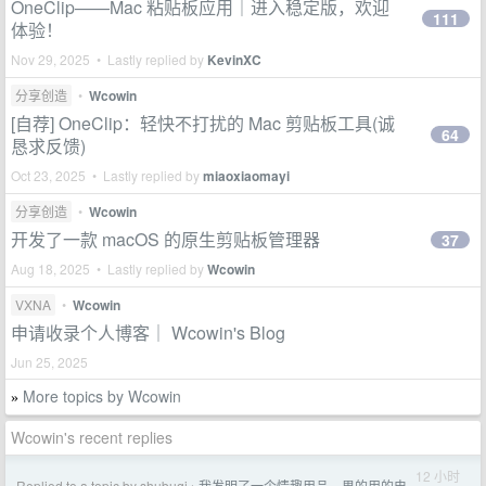
OneClip——Mac 粘贴板应用｜进入稳定版，欢迎
111
体验！
Nov 29, 2025 • Lastly replied by
KevinXC
分享创造
•
Wcowin
[自荐] OneClip：轻快不打扰的 Mac 剪贴板工具(诚
64
恳求反馈)
Oct 23, 2025 • Lastly replied by
miaoxiaomayi
分享创造
•
Wcowin
开发了一款 macOS 的原生剪贴板管理器
37
Aug 18, 2025 • Lastly replied by
Wcowin
VXNA
•
Wcowin
申请收录个人博客｜ Wcowin's Blog
Jun 25, 2025
More topics by Wcowin
»
Wcowin's recent replies
12 小时
Replied to a topic by shubuqi
我发明了一个情趣用品，男的用的电