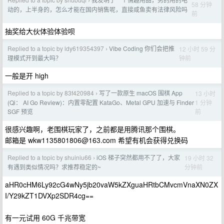
›
58 分钟
动的，上半身的，怎么才能在国内销售呢，直接咸鱼卖有法律风险吗
前
抽奖给大伙体验体验呗
Replied to a topic by ldy619354397
Vibe Coding 你们会把推
12 小时 59 分
›
钟前
理模式开到最大吗？
一般是开 high
Replied to a topic by 83f420984
写了一款原生 macOS 围棋 App
13 小时
›
1 分钟
(Qi： AI Go Review)：内置零配置 KataGo、Metal GPU 加速与 Finder
前
SGF 预览
很感兴趣啊，老围棋玩家了，之前都是用腾讯那个围棋。
邮箱是
wkw1135801806@163.com
希望有机会获得兑换码
Replied to a topic by shuiniu66
iOS 梯子突然都用不了了，大家
19 小时 32
›
分钟前
有遇到类似情况吗？求推荐稳定的~
aHR0cHM6Ly92cG4wNy5jb20vaW5kZXguaHRtbCMvcmVnaXN0ZX
I/Y29kZT1DVXp2SDR4cg==
有一元试用 60G 千兆带宽