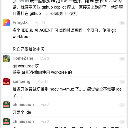
@
JoeDH
我一般都是 cli 跟 IDE 一起开，纯 cli 走 pr review 的
话，就感觉类似 github copilot 模式，直接云上跑得了，就是项
目得挂在 github 上，公司项目不太行
FringJX
Mar 31
18
多个 IDE 和 AI AGENT 可以同时读写同一个项目，使用 git
worktree
你自己做最终审阅
HomeZane
Mar 31
19
git worktree 呀
感觉 ai 挺多偏向使用 worktree 的
sampeng
Mar 31
20
最近开始尝试切换到 neovim+tmux 了。。感觉完全不需要 ide
了。。
chimission
Apr 2
21
开两个 ide
chimission
Apr 2
22