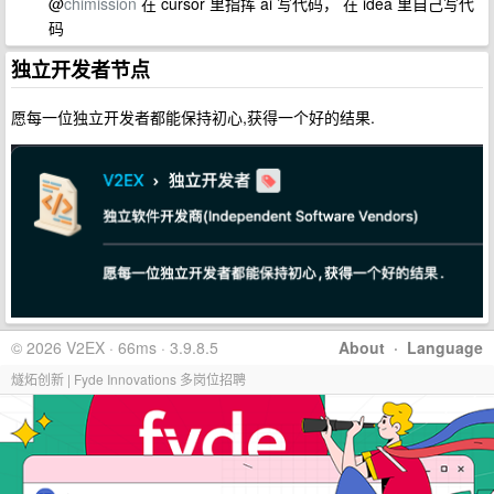
@
chimission
在 cursor 里指挥 ai 写代码， 在 idea 里自己写代
码
独立开发者节点
愿每一位独立开发者都能保持初心,获得一个好的结果.
© 2026 V2EX · 66ms · 3.9.8.5
About
·
Language
燧炻创新 | Fyde Innovations 多岗位招聘