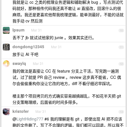
我就是让 cc 之类的梳理业务逻辑和辅助解决 bug ，写点测试代
码就好，那种祖传代码我还真不敢让 ai 直接改，回滚什么的很
麻烦。我还是更喜欢他帮我梳理逻辑，能单测最好，不能的话就
我手动 cv 然后测
Ipsum
Mar 31
10
丢不了 jb 就试试他家的 junie 。效果其实还行。
dongdong12345
Mar 31
11
放手让 AI 干吧
swaylq
Mar 31
12
我的做法是直接让 CC 在 feature 分支上干活，写完跑一遍测
试，过了就提 PR 自己 review 。review 这步真不能省，CC 偶
尔会偷偷重构你没让它改的地方，diff 不看仔细迟早踩坑。
楼主那个项目拷贝的方式确实容易越搞越乱，不如花半天把 git
分支策略理顺，后面省的时间多得多。
kristofer
Mar 31
13
@
LightHiding777
#6 我的理解是有 git ，即使出现 AI 把不应该
删的文件删了、写了不合理的逻辑，我们都可以回退，所以我不