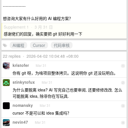
----------------
想咨询大家有什么好用的 AI 编程方案？
Supplement 1 · 3 月 31 日
感谢佬们的回复，确实要把 git 好好利用一下
AI编程
Cursor
代码审核
22 replies
•
2026-04-02 10:04:48 +08:00
kristofer
Mar 31
1
你有 git 呀，为啥项目整体拷贝。这说明你 git 还没玩明白。
stinkytofux
Mar 31
2
为什么要脱离 idea? AI 写完自己也要审阅, 还要修修改改. 怎么
可能脱离 idea, 除非你在写玩具.
nomansky
Mar 31
3
cursor 不是可以和 idea 集成吗？
nevin47
Mar 31
4