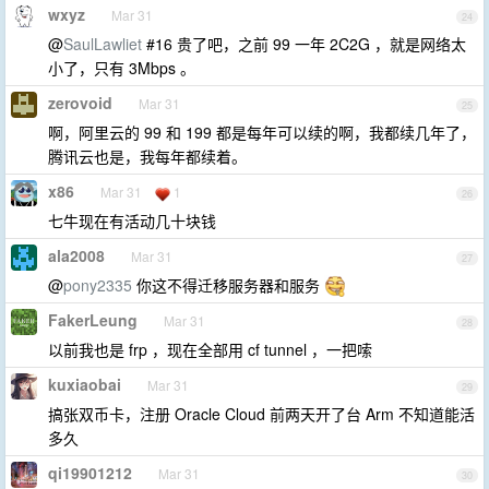
wxyz
Mar 31
24
@
SaulLawliet
#16 贵了吧，之前 99 一年 2C2G ，就是网络太
小了，只有 3Mbps 。
zerovoid
Mar 31
25
啊，阿里云的 99 和 199 都是每年可以续的啊，我都续几年了，
腾讯云也是，我每年都续着。
x86
Mar 31
1
26
七牛现在有活动几十块钱
ala2008
Mar 31
27
@
pony2335
你这不得迁移服务器和服务
FakerLeung
Mar 31
28
以前我也是 frp ，现在全部用 cf tunnel ，一把嗦
kuxiaobai
Mar 31
29
搞张双币卡，注册 Oracle Cloud 前两天开了台 Arm 不知道能活
多久
qi19901212
Mar 31
30