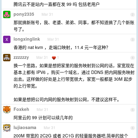
腾讯云不是站内一直都在发 99 吗 包括老用户
pony2335
Mar 31
2
那就搞新账号，我、老婆、弟弟、同事，都不知道搞了几个新账
号了。
longxinglink
Mar 31
3
香港的 nat kvm ，走端口映射，11.4 元一年这种？
zzzzzzy
Mar 31
1
4
换一个思路，如果是想把家里的服务映射到公网的话，家宽现在
基本上都有 IPV6 ，购买一个域名，通过 DDNS 把内网服务映射
出去。这样做的好处是上行带宽很大，家宽一般都是 30M 起步
的上行带宽。
如果是想把公司内网的服务映射到公网，不建议这样干。
Foxkeh
Mar 31
5
阿里云的 99 计划可以续几年的
lujiaosama
Mar 31
6
200M 带宽的 2C2G 或者 2C1G 的轻量服务器吧.简单的放个