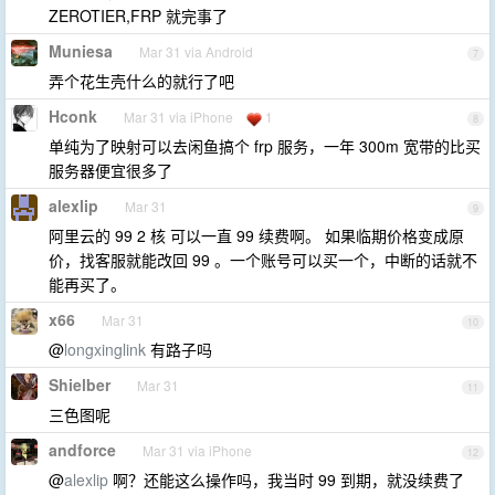
ZEROTIER,FRP 就完事了
Muniesa
Mar 31 via Android
7
弄个花生壳什么的就行了吧
Hconk
Mar 31 via iPhone
1
8
单纯为了映射可以去闲鱼搞个 frp 服务，一年 300m 宽带的比买
服务器便宜很多了
alexlip
Mar 31
9
阿里云的 99 2 核 可以一直 99 续费啊。 如果临期价格变成原
价，找客服就能改回 99 。一个账号可以买一个，中断的话就不
能再买了。
x66
Mar 31
10
@
longxinglink
有路子吗
Shielber
Mar 31
11
三色图呢
andforce
Mar 31 via iPhone
12
@
alexlip
啊？还能这么操作吗，我当时 99 到期，就没续费了