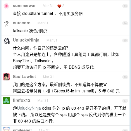
summerwar
Mar 31
2
13
直接 cloudflare tunnel ，不用买服务器
cutecore
Mar 31
14
tailsacle 凑合用呢？
UnluckyNinja
Mar 31
15
什么内网，你自己的还是云的？
个人用途只是想连上，各种隧道工具组网工具都行啊，比如
EasyTier 、Tailscale 。
想要开放访问但 ip 不固定，用 DDNS 或反代。
SaulLawliet
Mar 31
16
我用的是这个方案，最近刚续费，不知道算不算便宜
阿里云按量付费 1 核 1G(ecs.t5-lc1m1.small)，5 年 642 元
firefox12
Mar 31
17
@
UnluckyNinja
ddns 你的 ip 的 80 443 是开不了的吧，开了就
被下线。 所以还是要有个 vps 用那个 vps 反代到你的猫上一个
非 80 443 的端口才行。
smileeast
Mar 31
18