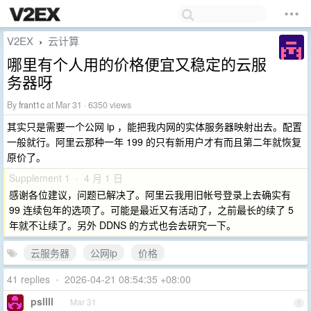
V2EX
云计算
›
哪里有个人用的价格便宜又稳定的云服
务器呀
By
frant1c
at Mar 31 · 6350 views
其实只是需要一个公网 ip ，能把我内网的实体服务器映射出去。配置
一般就行。阿里云那种一年 199 的只有新用户才有而且第二年就恢复
原价了。
Supplement 1 · 4 月 1 日
感谢各位建议，问题已解决了。阿里云我用旧帐号登录上去确实有
99 连续包年的选项了。可能是最近又有活动了，之前最长的续了 5
年就不让续了。另外 DDNS 的方式也会去研究一下。
云服务器
公网ip
价格
41 replies
•
2026-04-21 08:54:35 +08:00
psllll
Mar 31
1