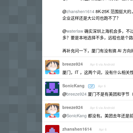
@
zhanshen1614
8K-25K 范围挺
企业这样还是大公司也跑不了？
@
waterlaw
确实深圳上海机会多，不
多？要是本地选择不多，远程也是个路
再补充问一下，厦门有没有搞 AI 方向
breeze924
Apr 6 via Android
厦门，IT ，这两个词，没有什么相关性
SonicKang
Apr 6
OP
@
breeze924
厦门不是有美团和字节（
breeze924
Apr 6 via Android
@
SonicKang
都没有。美团去年还是
zhanshen1614
Apr 6