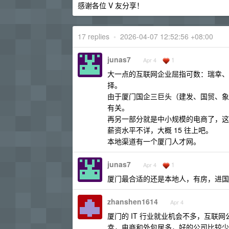
感谢各位 V 友分享！
17 replies
•
2026-04-07 12:52:56 +08:00
junas7
1
Apr 4
大一点的互联网企业屈指可数：瑞幸、
择。
由于厦门国企三巨头（建发、国贸、象
有关。
再另一部分就是中小规模的电商了，这
薪资水平不详，大概 15 往上吧。
本地渠道有一个厦门人才网。
junas7
1
Apr 4
厦门最合适的还是本地人，有房，进国
zhanshen1614
Apr 4
厦门的 IT 行业就业机会不多，互联
幸，电商和外包居多，好的公司比较少，