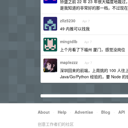
铃盛之前 22 年 23 年很大幅度
是我知道的非常好的那一档，不过现在
zllz5230
Apr 7
49 内推可以找我
mingtdlb
Apr 7
上个月看了下福州 厦门，感觉没岗位
maplezzz
Apr 7
深圳回来的前端，上周挑的 100 
Java/Go/Python 经验的，要 Node 
About
·
Help
·
Advertise
·
Blog
·
API
创意工作者们的社区