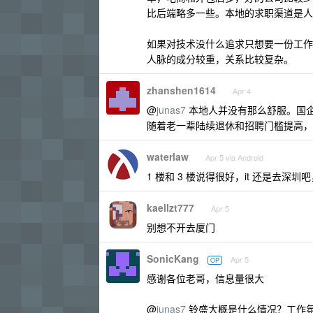
比后端略多一些。本地的求职渠道是人才
如果对技术没什么追求只想要一份工作
人脉的成分较重，关系比较复杂。
zhanshen1614
Apr 4
@
junas7
本地人并没有那么舒服。国
随着老一辈陆续退休和招聘门槛提高，
waterlaw
Apr 5 via Android
1 楼和 3 楼说得很好，it 还是去深
kaellzt777
Apr 5
别想不开去厦门
SonicKang
Apr 5
OP
感谢各位老哥，信息量很大
@
junas7
铃盛大概是什么情况？工作氛