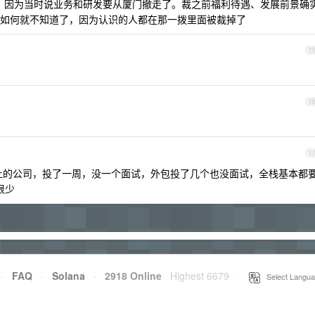
地裁过，因为当时说业务和研发要从厦门撤走了。裁之前福利待遇、发展前景确
如何就不知道了，因为认识的人都在那一拨里面被裁掉了
1
1
1
人往上的公司，投了一周，没一个面试，外包投了几个也没面试，全栈基本都
的很少
·
FAQ
·
Solana
·
2918 Online
Highest 6679
·
Select Langua