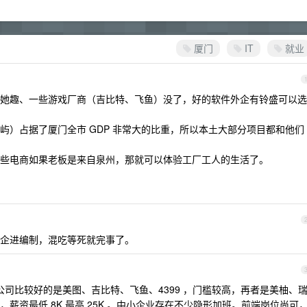
厦门
IT
就业
她趣、一些游戏厂商（吉比特、飞鱼）没了，好的软件外企有铃盛可以选
屿）占据了厦门全市 GDP 非常大的比重，所以本土大部分项目都和他们
些电商如果老板是来自泉州，那就可以体验工厂工人的生活了。
企进编制，混吃等死就完事了。
网公司比较好的是美图、吉比特、飞鱼、4399 ，门槛较高，再者是美柚、
薪资最低 8K 最高 25K 。中小企业存在不少隐形加班。前端岗位尚可