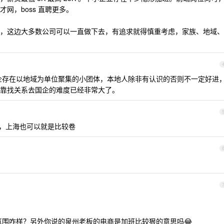
网，boss 直聘更多。
，这边大多数公司可以一直做下去，有追求就得慎重考虑，家族、地域、
企存在以地域为单位聚集的小团体，本地人除非有认识的否则不一定好进
靠找关系去国企的难度已经非常大了。
圳吧，上海也可以就是比较卷
围咋样？另外你说的泉州老板的电商是加班比较狠的意思吗😂