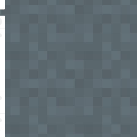
1
2
3
瑞
，