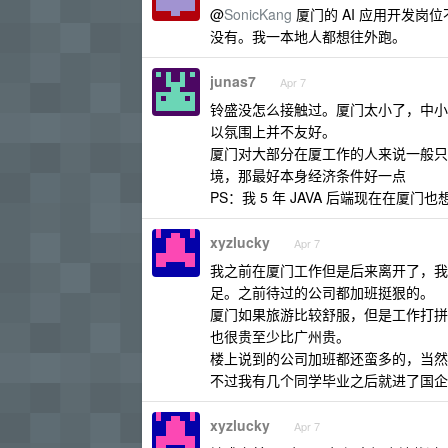
@
SonicKang
厦门的 AI 应用开发
没有。我一本地人都想往外跑。
junas7
Apr 7
铃盛没怎么接触过。厦门太小了，中小
以氛围上并不友好。
厦门对大部分在厦工作的人来说一般只
境，那最好本身经济条件好一点
PS：我 5 年 JAVA 后端现在在厦
xyzlucky
Apr 7
我之前在厦门工作但是后来离开了，我
足。之前待过的公司都加班挺狠的。
厦门如果旅游比较舒服，但是工作打拼
也很贵至少比广州贵。
楼上说到的公司加班都还蛮多的，当然
不过我有几个同学毕业之后就进了国企
xyzlucky
Apr 7