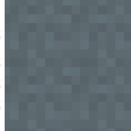
4
，
5
6
7