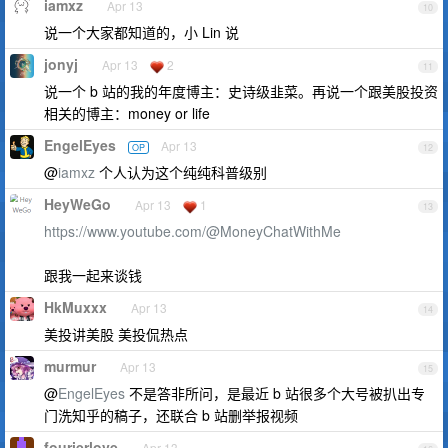
iamxz
Apr 13
10
说一个大家都知道的，小 Lin 说
jonyj
Apr 13
2
11
说一个 b 站的我的年度博主：史诗级韭菜。再说一个跟美股投资
相关的博主：money or life
EngelEyes
Apr 13
OP
12
@
iamxz
个人认为这个纯纯科普级别
HeyWeGo
Apr 13
1
13
https://www.youtube.com/@MoneyChatWithMe
跟我一起来谈钱
HkMuxxx
Apr 13
14
美投讲美股 美投侃热点
murmur
Apr 13
15
@
EngelEyes
不是答非所问，是最近 b 站很多个大号被扒出专
门洗知乎的稿子，还联合 b 站删举报视频
fourierlove
Apr 13