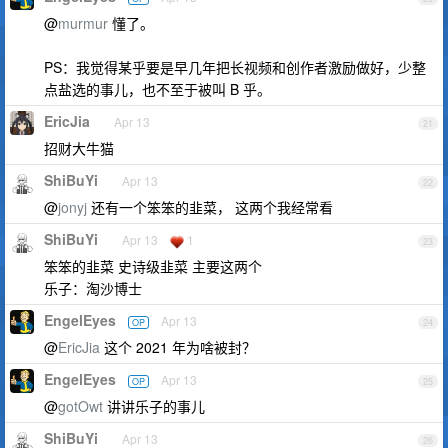
@
murmur
懂了。
PS：我觉得某乎要是早几年把长视频和创作者激励做好，少整
点盐选的事儿，也不至于被叫 B 乎。
EricJia
Apr 13
21
招财大牛猫
ShiBuYi
Apr 13
22
@
jonyj
还有一个笨笨的韭菜， 这两个我经常看
ShiBuYi
Apr 13
1
23
笨笨的韭菜 史诗级韭菜 主要这两个
乐子：淘沙博士
EngelEyes
Apr 13
OP
24
@
EricJia
这个 2021 年为啥被封？
EngelEyes
Apr 13
OP
25
@
gotOwt
讲讲乐子的事儿
ShiBuYi
Apr 13
26