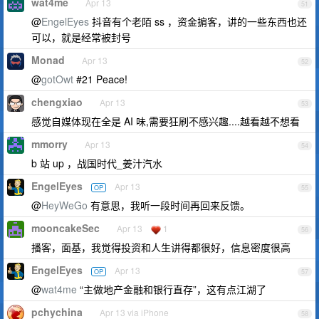
wat4me
Apr 13
51
@
EngelEyes
抖音有个老陌 ss ，资金掮客，讲的一些东西也还
可以，就是经常被封号
Monad
Apr 13
52
@
gotOwt
#21 Peace!
chengxiao
Apr 13
53
感觉自媒体现在全是 AI 味,需要狂刷不感兴趣....越看越不想看
mmorry
Apr 13
54
b 站 up ，战国时代_姜汁汽水
EngelEyes
Apr 13
OP
55
@
HeyWeGo
有意思，我听一段时间再回来反馈。
mooncakeSec
Apr 13
1
56
播客，面基，我觉得投资和人生讲得都很好，信息密度很高
EngelEyes
Apr 13
OP
57
@
wat4me
“主做地产金融和银行直存”，这有点江湖了
pchychina
Apr 13 via iPhone
58