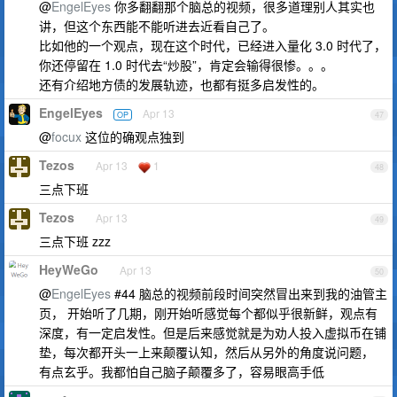
@
EngelEyes
你多翻翻那个脑总的视频，很多道理别人其实也
讲，但这个东西能不能听进去近看自己了。
比如他的一个观点，现在这个时代，已经进入量化 3.0 时代了，
你还停留在 1.0 时代去“炒股”，肯定会输得很惨。。。
还有介绍地方债的发展轨迹，也都有挺多启发性的。
EngelEyes
Apr 13
OP
47
@
focux
这位的确观点独到
Tezos
Apr 13
1
48
三点下班
Tezos
Apr 13
49
三点下班 zzz
HeyWeGo
Apr 13
50
@
EngelEyes
#44 脑总的视频前段时间突然冒出来到我的油管主
页， 开始听了几期，刚开始听感觉每个都似乎很新鲜，观点有
深度，有一定启发性。但是后来感觉就是为劝人投入虚拟币在铺
垫，每次都开头一上来颠覆认知，然后从另外的角度说问题，
有点玄乎。我都怕自己脑子颠覆多了，容易眼高手低