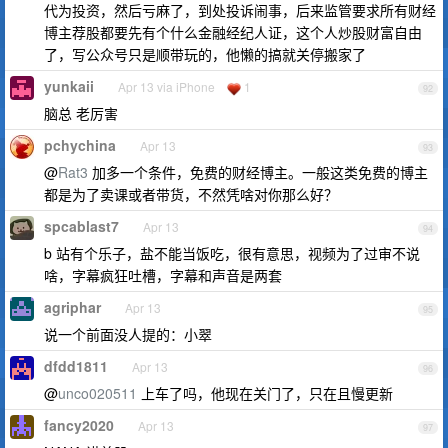
代为投资，然后亏麻了，到处投诉闹事，后来监管要求所有财经
博主荐股都要先有个什么金融经纪人证，这个人炒股财富自由
了，写公众号只是顺带玩的，他懒的搞就关停搬家了
yunkaii
Apr 13 via iPhone
1
92
脑总 老厉害
pchychina
Apr 13
93
@
Rat3
加多一个条件，免费的财经博主。一般这类免费的博主
都是为了卖课或者带货，不然凭啥对你那么好？
spcablast7
Apr 13
94
b 站有个乐子，盐不能当饭吃，很有意思，视频为了过审不说
啥，字幕疯狂吐槽，字幕和声音是两套
agriphar
Apr 13
95
说一个前面没人提的：小翠
dfdd1811
Apr 13
96
@
unco020511
上车了吗，他现在关门了，只在且慢更新
fancy2020
Apr 13
97