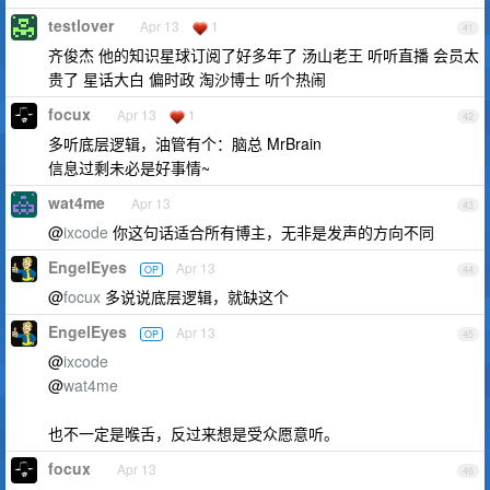
testlover
Apr 13
1
41
齐俊杰 他的知识星球订阅了好多年了 汤山老王 听听直播 会员太
贵了 星话大白 偏时政 淘沙博士 听个热闹
focux
Apr 13
1
42
多听底层逻辑，油管有个：脑总 MrBrain
信息过剩未必是好事情~
wat4me
Apr 13
43
@
ixcode
你这句话适合所有博主，无非是发声的方向不同
EngelEyes
Apr 13
OP
44
@
focux
多说说底层逻辑，就缺这个
EngelEyes
Apr 13
OP
45
@
ixcode
@
wat4me
也不一定是喉舌，反过来想是受众愿意听。
focux
Apr 13
46