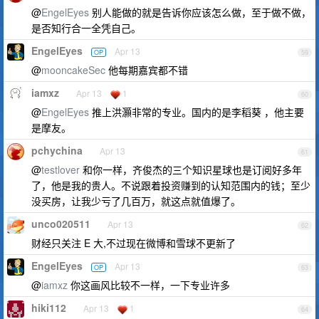
@
EngelEyes
别人能做的就是告诉你应该怎么做，至于做不做，
是否知行合一全凭自己。
EngelEyes
Apr 13
OP
59
@
mooncakeSec
他每期嘉宾都不错
iamxz
Apr 13
1
60
@
EngelEyes
推上洪灝非常的专业。国内的是李稻葵 ，他主要
是摩友。
pchychina
Apr 13
61
@
testlover
和你一样，齐俊杰的三个知识星球也是订阅好多年
了，他是我的贵人。不说跟着投资赚到的认知范围内的钱；至少
没买房，让我少亏了几百万，就这点就值爆了。
unco020511
Apr 13
62
财经只关注 E 大,不过现在微博和雪球不更新了
EngelEyes
Apr 13
OP
63
@
iamxz
你这画风比较不一样，一下专业许多
hiki112
Apr 13
1
64