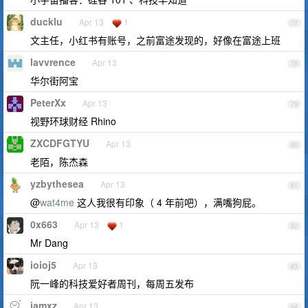
ducklu
Apr 13
1
77
文主任，小红书有账号，之前富途发现的，好像在富途上班
lavvrence
Apr 13
78
华尔街阿宝
PeterXx
Apr 13
79
视野环球财经 Rhino
ZXCDFGTYU
Apr 13
80
老陌，陈杰森
yzbythesea
Apr 13
81
@
wat4me
这人我很有印象（ 4 年前吧），满嘴狗屁。
0x663
Apr 13
1
82
Mr Dang
ioioj5
Apr 13
83
阮一峰的科技爱好者周刊，每周五发布
iamxz
Apr 13
84