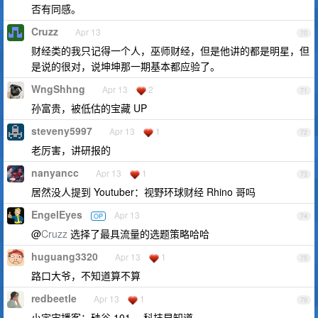
否有同感。
Cruzz
Apr 13
70
财经类的我只记得一个人，巫师财经，但是他讲的都是明星，但
是说的很对，说坤坤那一期基本都应验了。
WngShhng
Apr 13
2
71
孙富贵，被低估的宝藏 UP
steveny5997
Apr 13
1
72
老厉害，讲研报的
nanyancc
Apr 13
1
73
居然没人提到 Youtuber：视野环球财经 Rhino 哥吗
EngelEyes
Apr 13
OP
74
@
Cruzz
选择了最具流量的选题策略哈哈
huguang3320
Apr 13
1
75
路口大爷，不知道算不算
redbeetle
Apr 13
1
76
小宇宙播客：硅谷 101 、科技早知道