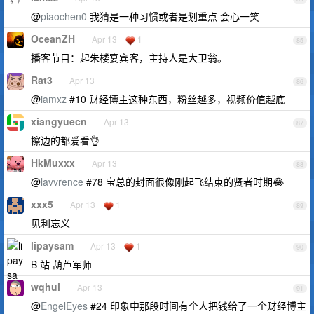
@
piaochen0
我猜是一种习惯或者是划重点 会心一笑
OceanZH
Apr 13
1
85
播客节目：起朱楼宴宾客，主持人是大卫翁。
Rat3
Apr 13
86
@
iamxz
#10 财经博主这种东西，粉丝越多，视频价值越底
xiangyuecn
Apr 13
87
擦边的都爱看👌
HkMuxxx
Apr 13
88
@
lavvrence
#78 宝总的封面很像刚起飞结束的贤者时期😂
xxx5
Apr 13
1
89
见利忘义
lipaysam
Apr 13
1
90
B 站 葫芦军师
wqhui
Apr 13
91
@
EngelEyes
#24 印象中那段时间有个人把钱给了一个财经博主