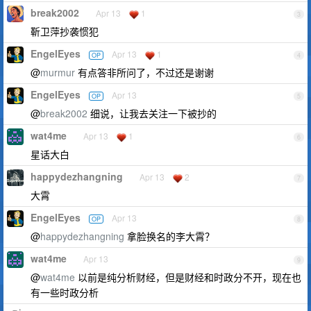
break2002
Apr 13
1
3
靳卫萍抄袭惯犯
EngelEyes
Apr 13
1
OP
4
@
murmur
有点答非所问了，不过还是谢谢
EngelEyes
Apr 13
OP
5
@
break2002
细说，让我去关注一下被抄的
wat4me
Apr 13
1
6
星话大白
happydezhangning
Apr 13
2
7
大霄
EngelEyes
Apr 13
OP
8
@
happydezhangning
拿脸换名的李大霄？
wat4me
Apr 13
9
@
wat4me
以前是纯分析财经，但是财经和时政分不开，现在也
有一些时政分析