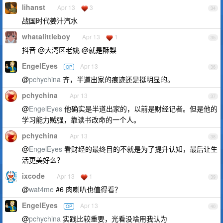
lihanst
Apr 13
3
34
战国时代姜汁汽水
whatalittleboy
Apr 13
1
35
抖音 @大湾区老姚 @就是酥梨
EngelEyes
Apr 13
OP
36
@
pchychina
齐，半道出家的痕迹还是挺明显的。
pchychina
Apr 13
37
@
EngelEyes
他确实是半道出家的，以前是财经记者。但是他的
学习能力贼强，靠读书改命的一个人。
pchychina
Apr 13
38
@
EngelEyes
看财经的最终目的不就是为了提升认知，最后让生
活更美好么？
ixcode
Apr 13
1
39
@
wat4me
#6 肉喇叭也值得看？
EngelEyes
Apr 13
OP
40
@
pchychina
实践比较重要，光看没啥用我认为