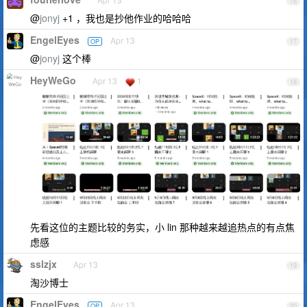
16
@
jonyj
+1 ，我也是抄他作业的哈哈哈
EngelEyes
Apr 13
OP
17
@
jonyj
这个棒
HeyWeGo
Apr 13
1
18
先看这位的主题比较的务实，小 lin 那种越来越追热点的有点焦
虑感
sslzjx
Apr 13
19
淘沙博士
EngelEyes
Apr 13
OP
20