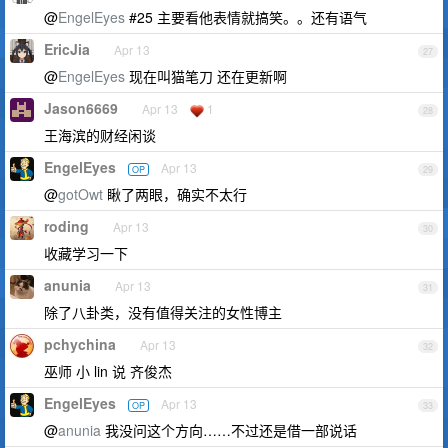
@
EngelEyes
#25 主要看他表情就搞笑。。还有语气
EricJia
Apr 13
27
@
EngelEyes
现在叫猫笔刀 还在更新啊
Jason6669
Apr 13
1
28
王海滨的财经闲谈
EngelEyes
Apr 13
OP
29
@
gotOwt
瞅了两眼，确实不太行
roding
Apr 13
30
收藏学习一下
anunia
Apr 13
31
除了八卦类，没有值得关注的女性博主
pchychina
Apr 13
32
巫师 小 lin 说 齐俊杰
EngelEyes
Apr 13
OP
33
@
anunia
我没问这个方向……不过还是借一部说话