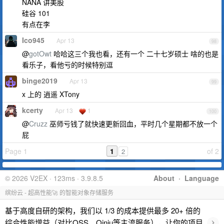
NANA 讲美股
硅谷 101
有点在李
Ico945
Apr 13
98
@
gotOwt
哈哈这三个我也看，还有一个 二十七岁硕士 啥的也是
看乐子，看他亏的时候特别逗
binge2019
Apr 13
99
x 上的 逍遥 XTony
kcerty
Apr 13
1
100
@
Cruzz
巫师亏钱了就快速更新回血，平时几个星期都不放一个
屁
Page 1
1
of 2
2
© 2026 V2EX · 123ms · 3.9.8.5
About
·
Language
缤纷云 - 超高性能🚀 的智能对象存储服务
基于高度自研的架构，我们以 1/3 的成本提供最多 20+ 倍的
›
综合性能增益（对比OSS、Qiniu等主流服务），让你的项目