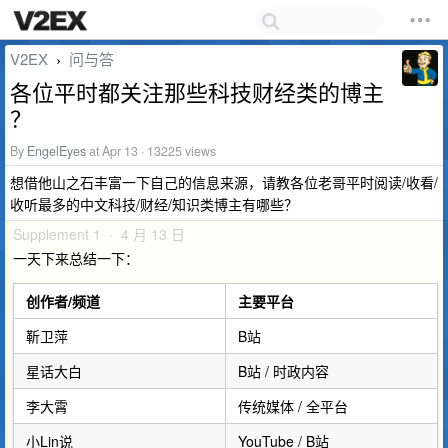
V2EX
问与答
›
各位平时都关注那些科技财经类的博主
？
By
EngelEyes
at Apr 13 · 13225 views
想借他山之石丰富一下自己的信息来源，请教各位老哥平时阅读/收看/
收听最多的中文科技/财经/知识类博主有哪些？
Supplement 1 · 4 月 13 日
一天下来总结一下：
创作者/频道
主要平台
靳卫萍
B站
星话大白
B站 / 时政内容
李大霄
传统媒体 / 全平台
小Lin说
YouTube / B站