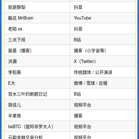
就是酥梨
抖音
脑总 MrBrain
YouTube
老陌 ss
抖音
三点下班
B站
面基（播客）
播客（小宇宙等）
洪灝
X（Twitter）
李稻葵
传统媒体 / 公开演讲
E大
微博 / 雪球 / 且慢
宫水三叶的刷题日记
B站
简佳儿
视频平台
半拿铁
播客
tiaBTC（提阿非罗大人）
视频平台
云聪金融交易分析
视频平台