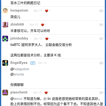
宫水三叶的刷题日记
hotspotvm
Apr 13
1
65
简佳儿
zhishi69
Apr 13
1
66
半拿铁可以，开车可以听听
johnbobby
Apr 13
1
67
tiaBTC 提阿非罗大人、 云聪金融交易分析
这两位都是技术分析，主要讲 K 线
EngelEyes
Apr 13
OP
68
@
hotspotvm
@
anunia
你俩聊聊
piaochen0
Apr 13
1
69
@
iamxz
不知道为嘛，小 lin 说我老感觉她经常笑的莫名其妙，
脸上的表情控制不住。经常因为这个看不下去。不知道其他人是