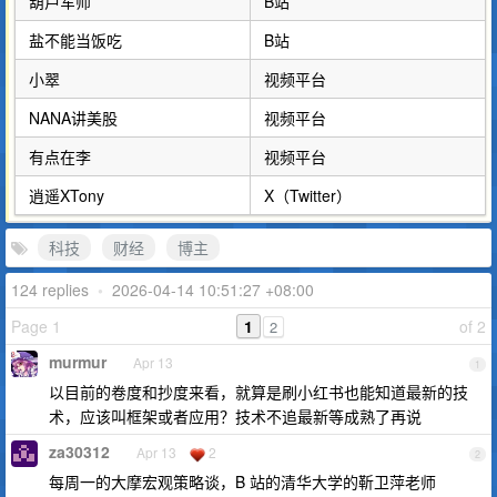
葫芦军师
B站
盐不能当饭吃
B站
小翠
视频平台
NANA讲美股
视频平台
有点在李
视频平台
逍遥XTony
X（Twitter）
科技
财经
博主
124 replies
•
2026-04-14 10:51:27 +08:00
Page 1
1
of 2
2
murmur
Apr 13
1
以目前的卷度和抄度来看，就算是刷小红书也能知道最新的技
术，应该叫框架或者应用？技术不追最新等成熟了再说
za30312
Apr 13
2
2
每周一的大摩宏观策略谈，B 站的清华大学的靳卫萍老师