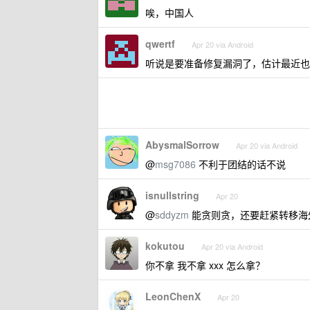
唉，中国人
qwertf
Apr 20 via Android
听说是要准备修复漏洞了，估计最近也
AbysmalSorrow
Apr 20 via Android
@
msg7086
不利于团结的话不说
isnullstring
Apr 20
@
sddyzm
能贪则贪，还要赶紧转移海
kokutou
Apr 20 via Android
你不拿 我不拿 xxx 怎么拿？
LeonChenX
Apr 20