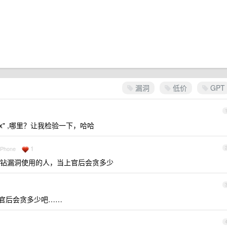
漏洞
低价
GPT
x" ,哪里？让我检验一下，哈哈
1
 iPhone
钻漏洞使用的人，当上官后会贪多少
官后会贪多少吧……