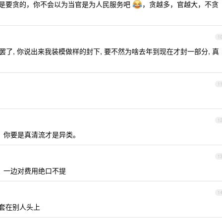
是要贪的，你不会以为当官是为人民服务吧
，贪越多，官越大，不贪
1
罢了, 你说出来我装模做样的封下, 要不然为啥去年到现在才封一部分, 真
1
1
？你要是真清流才是异类。
1
核，一边对费用绝口不提
1
套在别人头上