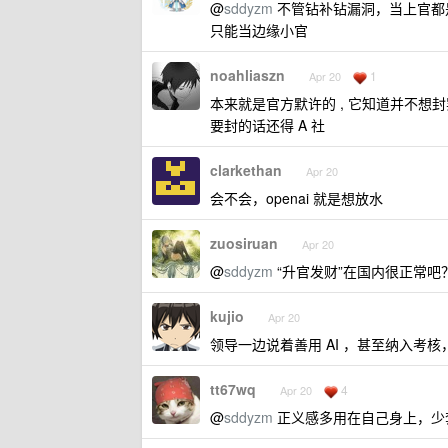
@
sddyzm
不管钻补钻漏洞，当上官都
只能当边缘小官
noahliaszn
1
Apr 20
本来就是官方默许的 , 它知道并不想封
要封的话还得 A 社
clarkethan
Apr 20
会不会，openai 就是想放水
zuosiruan
Apr 20
@
sddyzm
“升官发财”在国内很正常吧
kujio
Apr 20
领导一边说着善用 AI ，甚至纳入考
tt67wq
4
Apr 20
@
sddyzm
正义感多用在自己身上，少