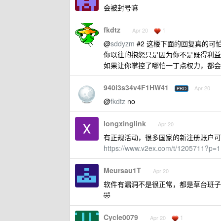
会被封号嘛
fkdtz
1
Apr 20
@
sddyzm
#2 这楼下面的回复真的可
你以往的抱怨只是因为你不是既得利益
如果让你掌控了哪怕一丁点权力，都会
940i3s34v4F1HW41
Apr 20
PRO
@
fkdtz
no
longxinglink
Apr 20
有正规活动，很多国家的新注册账户可以获得
https://www.v2ex.com/t/1205711?p=1
Meursau1T
Apr 20
软件有漏洞不是很正常，都是草台班子
🤣
Cycle0079
1
Apr 20