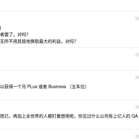
2
怕
者罢了，对吗？
无所不用其极地换取最大的利益，对吗？
2
2
一个月 PLus 或者 Business （五车位）
2
而已，再加上全世界的人都盯着想用呢，你见过什么公司有上亿人的 QA
3