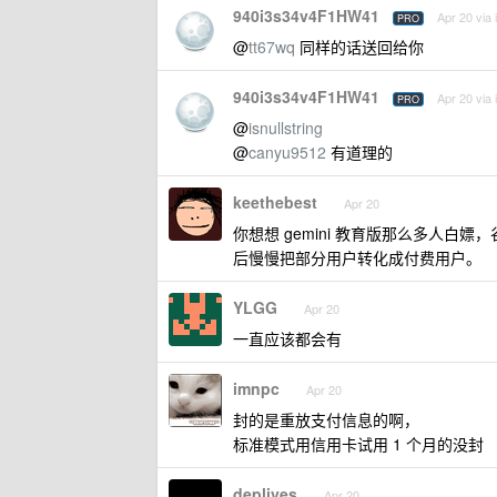
940i3s34v4F1HW41
Apr 20 via
PRO
@
tt67wq
同样的话送回给你
940i3s34v4F1HW41
Apr 20 via
PRO
@
isnullstring
@
canyu9512
有道理的
keethebest
Apr 20
你想想 gemini 教育版那么多人白
后慢慢把部分用户转化成付费用户。
YLGG
Apr 20
一直应该都会有
imnpc
Apr 20
封的是重放支付信息的啊，
标准模式用信用卡试用 1 个月的没封
deplives
Apr 20