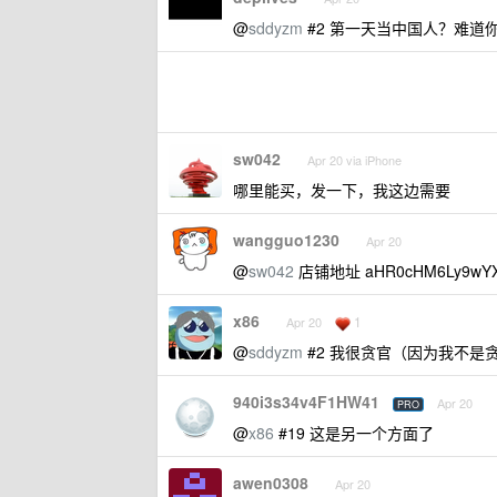
@
sddyzm
#2 第一天当中国人？难道
sw042
Apr 20 via iPhone
哪里能买，发一下，我这边需要
wangguo1230
Apr 20
@
sw042
店铺地址 aHR0cHM6Ly9wYXku
x86
1
Apr 20
@
sddyzm
#2 我很贪官（因为我不是贪
940i3s34v4F1HW41
Apr 20
PRO
@
x86
#19 这是另一个方面了
awen0308
Apr 20