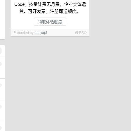
Code。按量计费无月费，企业实体运
营、可开发票。注册即送额度。
领取体验额度
Promoted by
easyapi
PRO
1
2
3
4