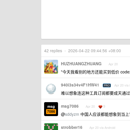
42 replies
•
2026-04-22 09:44:56 +08:00
HUZHUANGZHUANG
Apr 20
"今天我看别的地方还能买到低价 code
940i3s34v4F1HW41
Apr 20 via
PRO
难以想象连这种工具订阅都要成天通过
msg7086
9
Apr 20
@
sddyzm
中国人应该都能想象到当上
strobber16
Apr 20 via Android