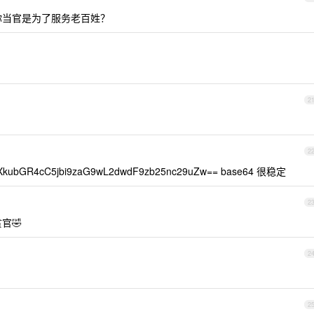
你当官是为了服务老百姓？
2
2
bGR4cC5jbi9zaG9wL2dwdF9zb25nc29uZw== base64 很稳定
2
官🤣
2
2