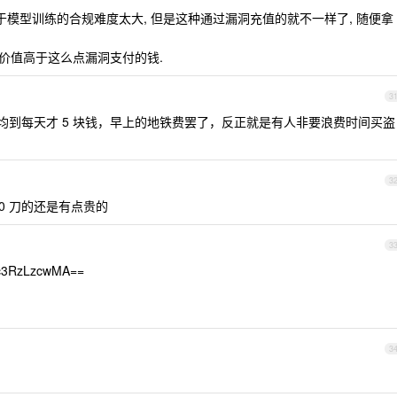
于模型训练的合规难度太大, 但是这种通过漏洞充值的就不一样了, 随便拿
飞轮的价值高于这么点漏洞支付的钱.
3
平均到每天才 5 块钱，早上的地铁费罢了，反正就是有人非要浪费时间买盗
3
00 刀的还是有点贵的
3
c3RzLzcwMA==
3