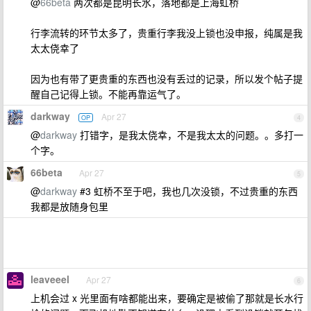
@
66beta
两次都是昆明长水，落地都是上海虹桥
行李流转的环节太多了，贵重行李我没上锁也没申报，纯属是我
太太侥幸了
因为也有带了更贵重的东西也没有丢过的记录，所以发个帖子提
醒自己记得上锁。不能再靠运气了。
darkway
Apr 27
OP
4
@
darkway
打错字，是我太侥幸，不是我太太的问题。。多打一
个字。
66beta
Apr 27
5
@
darkway
#3 虹桥不至于吧，我也几次没锁，不过贵重的东西
我都是放随身包里
leaveeel
Apr 27
6
上机会过 x 光里面有啥都能出来，要确定是被偷了那就是长水行