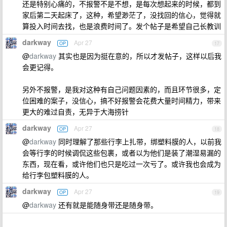
还是特别心痛的，不报警不是不想，是每次想起来的时候，都到
家后第二天起床了，这种，希望渺茫了，没找回的信心，觉得就
算投入时间去找，也是浪费时间了。发个帖子是希望自己长教训
darkway
Apr 27
OP
17
@
darkway
其实也是因为挺在意的，所以才发帖子，这样以后我
会更记得。
另外不报警，是我对这种有自己问题因素的，而且环节很多，定
位困难的案子，没信心，搞不好报警会花费大量时间精力，带来
更大的难过自责，无异于大海捞针
darkway
Apr 27
OP
18
@
darkway
同时理解了那些行李上扎带，绑塑料膜的人，以前我
会等行李的时候调侃这些包裹，或者以为他们是装了潮湿易漏的
东西，现在看，或许他们也只是吃过一次亏了。或许我也会成为
给行李包塑料膜的人。
darkway
Apr 27
OP
19
@
darkway
还有就是能随身带还是随身带。