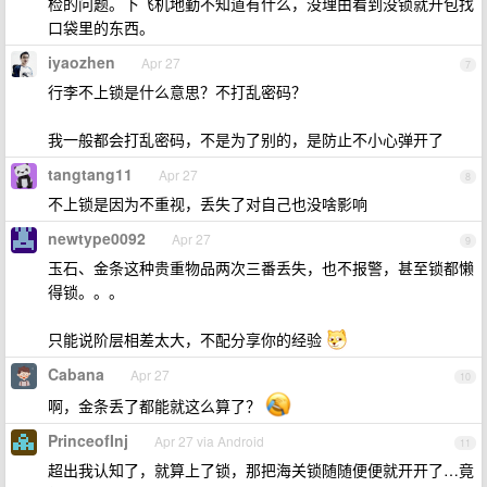
检的问题。下飞机地勤不知道有什么，没理由看到没锁就开包找
口袋里的东西。
iyaozhen
Apr 27
7
行李不上锁是什么意思？不打乱密码？
我一般都会打乱密码，不是为了别的，是防止不小心弹开了
tangtang11
Apr 27
8
不上锁是因为不重视，丢失了对自己也没啥影响
newtype0092
Apr 27
9
玉石、金条这种贵重物品两次三番丢失，也不报警，甚至锁都懒
得锁。。。
只能说阶层相差太大，不配分享你的经验
Cabana
Apr 27
10
啊，金条丢了都能就这么算了？
PrinceofInj
Apr 27 via Android
11
超出我认知了，就算上了锁，那把海关锁随随便便就开开了…竟