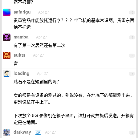
然不报警？
safarigu
Apr 27
12
贵重物品咋能放托运行李？？？坐飞机的基本常识啊，贵重东西
绝不托运
mamba
Apr 27
13
有了第一次居然还有第二次
suitts
Apr 27
14
富
loading
Apr 27
15
赌石不是在短剧里的吗？
卖的都是有设备的测过的，别说没有，在地底下的都能测出来，
更别说拿在手上了。
下次放个 5G 录像机在箱子里面，谁打开就拍摄后发送，开箱肯
定是在地面。
darkway
Apr 27
OP
16