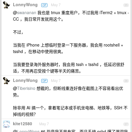
LonnyWong
May 7
OP
25
@
swananan
我也是 tmux 重度用户，不过我用 iTerm2 + tmux -
CC ，我日常开发就用这个。
不过，
当我在 iPhone 上想临时登录一下服务器，我会用 rootshell +
tsshd ，在移动中使用很爽。
当我要登录海外服务器时，我会用 tssh + tsshd ，低延迟很舒
适，不用再忍受按个键等半天的痛苦。
LonnyWong
May 7
OP
26
@
Tiberisino
想截的，但断线重连好像在截图上不容易看出优
势。
除非用 AI 搞一个，拿着笔记本或手机坐电梯、地铁等，SSH 不
掉线的视频？
kite12580
May 7
27
@
LonnyWong
#6 毕竟我不是专家，而且系统 sshd 爆了漏洞我