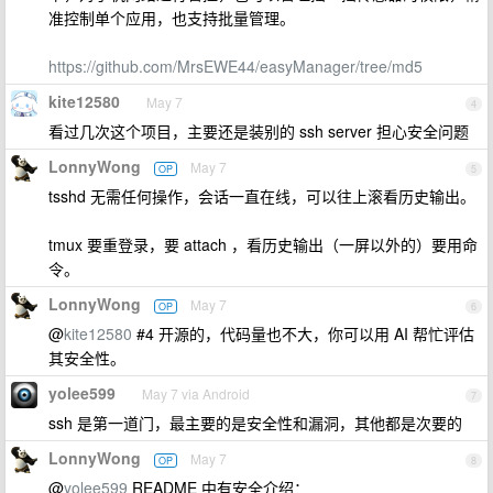
准控制单个应用，也支持批量管理。
https://github.com/MrsEWE44/easyManager/tree/md5
kite12580
May 7
4
看过几次这个项目，主要还是装别的 ssh server 担心安全问题
LonnyWong
May 7
OP
5
tsshd 无需任何操作，会话一直在线，可以往上滚看历史输出。
tmux 要重登录，要 attach ，看历史输出（一屏以外的）要用命
令。
LonnyWong
May 7
OP
6
@
kite12580
#4 开源的，代码量也不大，你可以用 AI 帮忙评估
其安全性。
yolee599
May 7 via Android
7
ssh 是第一道门，最主要的是安全性和漏洞，其他都是次要的
LonnyWong
May 7
OP
8
@
yolee599
README 中有安全介绍：