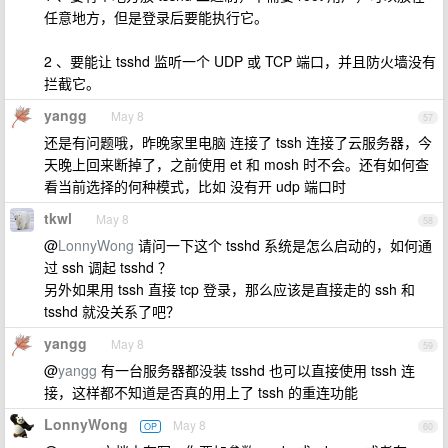
任意地方，但是登录后要能执行它。
2 、要能让 tsshd 监听一个 UDP 或 TCP 端口，并且防火墙没有
拦截它。
yangg
May 8
57
还是有问题哦，昨晚家里电脑 连接了 tssh 连接了云服务器，今
天晚上回来断掉了，之前使用 et 和 mosh 时不会。还有如何查
看当前选择的何种模式，比如 没有开 udp 端口时
tkwl
May 8
58
@
LonnyWong
请问一下这个 tsshd 系统是怎么启动的，如何通
过 ssh 调起 tsshd ？
另外如果用 tssh 直接 tcp 登录，那么应该是直接走的 ssh 和
tsshd 就没关系了吧？
yangg
May 8
59
@
yangg
有一台服务器都没装 tsshd 也可以直接使用 tssh 连
接，这样都不知道是否真的用上了 tssh 的重连功能
LonnyWong
May 8
OP
60