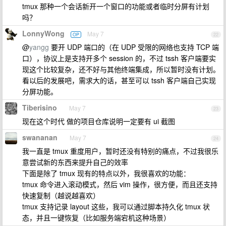
tmux 那种一个会话新开一个窗口的功能或者临时分屏有计划
吗？
LonnyWong
May 7
OP
22
@
yangg
要开 UDP 端口的（在 UDP 受限的网络也支持 TCP 端
口），协议上是支持开多个 session 的，不过 tssh 客户端要实
现这个比较复杂，还不好与其他终端集成，所以暂时没有计划。
看以后的发展吧，需求大的话，甚至可以 tssh 客户端自己实现
分屏功能。
Tiberisino
May 7
23
现在这个时代 做的项目仓库说明一定要有 ui 截图
swananan
May 7
24
我一直是 tmux 重度用户，暂时还没有特别的痛点，不过我很乐
意尝试新的东西来提升自己的效率
下面是除了 tmux 现有的特点以外，我很喜欢的功能：
tmux 命令进入滚动模式，然后 vim 操作，很方便，而且还支持
快速复制（越说越喜欢）
tmux 支持记录 layout 这些，我可以通过脚本持久化 tmux 状
态，并且一键恢复（比如服务端宕机这种场景）