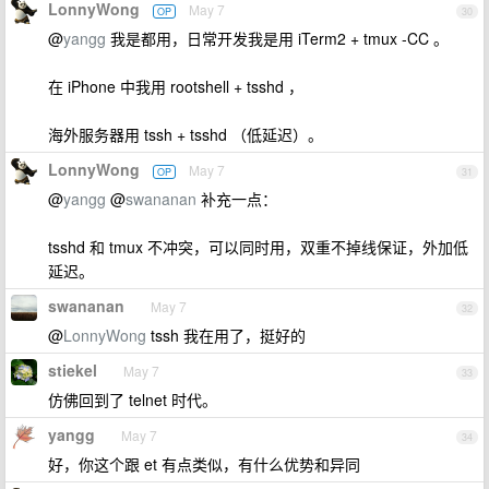
LonnyWong
May 7
OP
30
@
yangg
我是都用，日常开发我是用 iTerm2 + tmux -CC 。
在 iPhone 中我用 rootshell + tsshd ，
海外服务器用 tssh + tsshd （低延迟）。
LonnyWong
May 7
OP
31
@
yangg
@
swananan
补充一点：
tsshd 和 tmux 不冲突，可以同时用，双重不掉线保证，外加低
延迟。
swananan
May 7
32
@
LonnyWong
tssh 我在用了，挺好的
stiekel
May 7
33
仿佛回到了 telnet 时代。
yangg
May 7
34
好，你这个跟 et 有点类似，有什么优势和异同