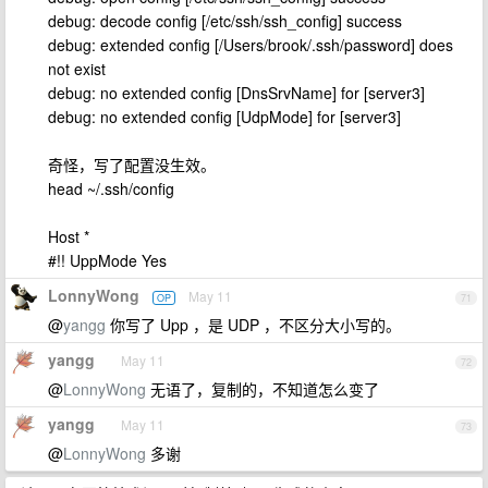
debug: decode config [/etc/ssh/ssh_config] success
debug: extended config [/Users/brook/.ssh/password] does
not exist
debug: no extended config [DnsSrvName] for [server3]
debug: no extended config [UdpMode] for [server3]
奇怪，写了配置没生效。
head ~/.ssh/config
Host *
#!! UppMode Yes
LonnyWong
May 11
OP
71
@
yangg
你写了 Upp ，是 UDP ，不区分大小写的。
yangg
May 11
72
@
LonnyWong
无语了，复制的，不知道怎么变了
yangg
May 11
73
@
LonnyWong
多谢