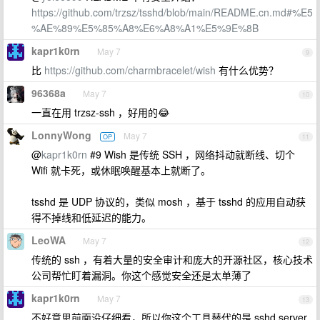
https://github.com/trzsz/tsshd/blob/main/README.cn.md#%E5
%AE%89%E5%85%A8%E6%A8%A1%E5%9E%8B
kapr1k0rn
May 7
9
比
https://github.com/charmbracelet/wish
有什么优势？
96368a
May 7
10
一直在用 trzsz-ssh ，好用的😂
LonnyWong
May 7
OP
11
@
kapr1k0rn
#9 Wish 是传统 SSH ，网络抖动就断线、切个
Wifi 就卡死，或休眠唤醒基本上就断了。
tsshd 是 UDP 协议的，类似 mosh ，基于 tsshd 的应用自动获
得不掉线和低延迟的能力。
LeoWA
May 7
12
传统的 ssh ，有着大量的安全审计和庞大的开源社区，核心技术
公司帮忙盯着漏洞。你这个感觉安全还是太单薄了
kapr1k0rn
May 7
13
不好意思前面没仔细看，所以你这个工具替代的是 sshd server