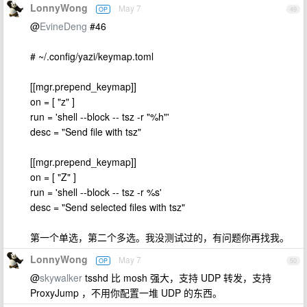
LonnyWong
May 7
OP
49
@
EvineDeng
#46
# ~/.config/yazi/keymap.toml
[[mgr.prepend_keymap]]
on = [ "z" ]
run = 'shell --block -- tsz -r "%h"'
desc = "Send file with tsz"
[[mgr.prepend_keymap]]
on = [ "Z" ]
run = 'shell --block -- tsz -r %s'
desc = "Send selected files with tsz"
第一个单选，第二个多选。我没测试过的，有问题你再找我。
LonnyWong
May 7
OP
50
@
skywalker
tsshd 比 mosh 强大，支持 UDP 转发，支持
ProxyJump ，不用你配置一堆 UDP 的东西。