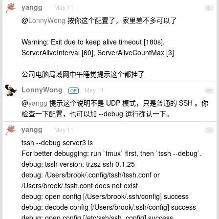
yangg
May 11
68
@
LonnyWong
按你这个配置了，家里差不多可以了
Warning: Exit due to keep alive timeout [180s],
ServerAliveInterval [60], ServerAliveCountMax [3]
公司电脑局域网中午睡觉提示这个都挂了
LonnyWong
May 11
OP
69
@
yangg
提示这个说明不是 UDP 模式，只是普通的 SSH 。你
检查一下配置，也可以加 --debug 运行确认一下。
yangg
May 11
70
tssh --debug server3 ls
For better debugging: run `tmux` first, then `tssh --debug`.
debug: tssh version: trzsz ssh 0.1.25
debug: /Users/brook/.config/tssh/tssh.conf or
/Users/brook/.tssh.conf does not exist
debug: open config [/Users/brook/.ssh/config] success
debug: decode config [/Users/brook/.ssh/config] success
debug: open config [/etc/ssh/ssh_config] success