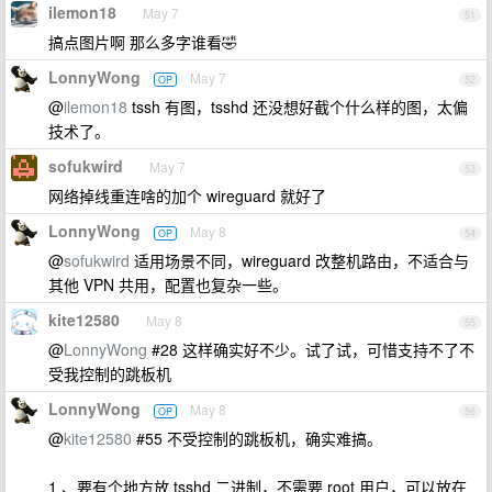
ilemon18
May 7
51
搞点图片啊 那么多字谁看🤣
LonnyWong
May 7
OP
52
@
ilemon18
tssh 有图，tsshd 还没想好截个什么样的图，太偏
技术了。
sofukwird
May 7
53
网络掉线重连啥的加个 wireguard 就好了
LonnyWong
May 8
OP
54
@
sofukwird
适用场景不同，wireguard 改整机路由，不适合与
其他 VPN 共用，配置也复杂一些。
kite12580
May 8
55
@
LonnyWong
#28 这样确实好不少。试了试，可惜支持不了不
受我控制的跳板机
LonnyWong
May 8
OP
56
@
kite12580
#55 不受控制的跳板机，确实难搞。
1 、要有个地方放 tsshd 二进制，不需要 root 用户，可以放在