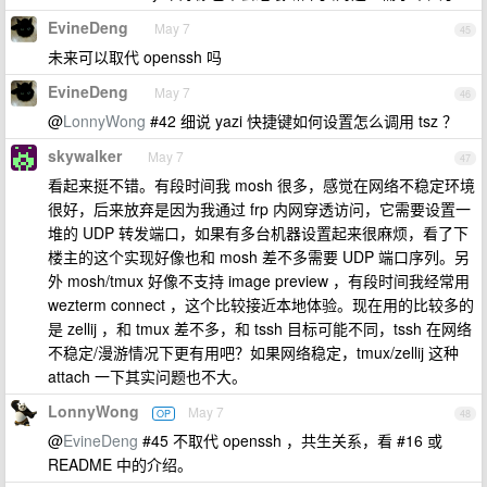
EvineDeng
May 7
45
未来可以取代 openssh 吗
EvineDeng
May 7
46
@
LonnyWong
#42 细说 yazi 快捷键如何设置怎么调用 tsz ？
skywalker
May 7
47
看起来挺不错。有段时间我 mosh 很多，感觉在网络不稳定环境
很好，后来放弃是因为我通过 frp 内网穿透访问，它需要设置一
堆的 UDP 转发端口，如果有多台机器设置起来很麻烦，看了下
楼主的这个实现好像也和 mosh 差不多需要 UDP 端口序列。另
外 mosh/tmux 好像不支持 image preview ，有段时间我经常用
wezterm connect ，这个比较接近本地体验。现在用的比较多的
是 zellij ，和 tmux 差不多，和 tssh 目标可能不同，tssh 在网络
不稳定/漫游情况下更有用吧？如果网络稳定，tmux/zellij 这种
attach 一下其实问题也不大。
LonnyWong
May 7
OP
48
@
EvineDeng
#45 不取代 openssh ，共生关系，看 #16 或
README 中的介绍。