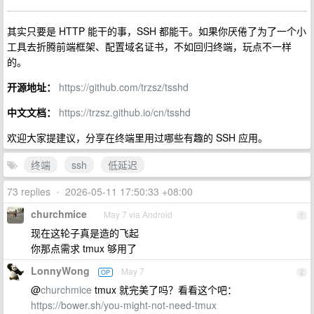
其实只要是 HTTP 能干的事，SSH 都能干。如果你厌倦了为了一个小
工具去折腾前端框架、配置域名证书，不如回归终端，玩点不一样
的。
开源地址：
https://github.com/trzsz/tsshd
中文文档：
https://trzsz.github.io/cn/tsshd
欢迎大家提建议，分享在终端里用过哪些有趣的 SSH 应用。
终端
ssh
低延迟
73 replies
•
2026-05-11 17:50:33 +08:00
churchmice
May 7 via Android
1
现在这轮子真是造的飞起
你那点需求 tmux 够用了
LonnyWong
May 7
OP
2
@
churchmice
tmux 就完美了吗？看看这个吧：
https://bower.sh/you-might-not-need-tmux