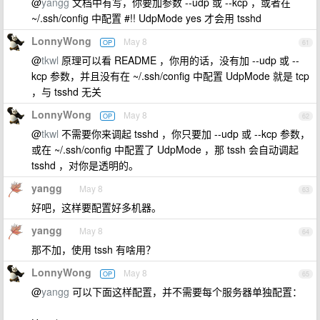
@
yangg
文档中有写，你要加参数 --udp 或 --kcp ，或者在
~/.ssh/config 中配置 #!! UdpMode yes 才会用 tsshd
LonnyWong
May 8
OP
61
@
tkwl
原理可以看 README ，你用的话，没有加 --udp 或 --
kcp 参数，并且没有在 ~/.ssh/config 中配置 UdpMode 就是 tcp
，与 tsshd 无关
LonnyWong
May 8
OP
62
@
tkwl
不需要你来调起 tsshd ，你只要加 --udp 或 --kcp 参数，
或在 ~/.ssh/config 中配置了 UdpMode ，那 tssh 会自动调起
tsshd ，对你是透明的。
yangg
May 8
63
好吧，这样要配置好多机器。
yangg
May 8
64
那不加，使用 tssh 有啥用？
LonnyWong
May 8
OP
65
@
yangg
可以下面这样配置，并不需要每个服务器单独配置：