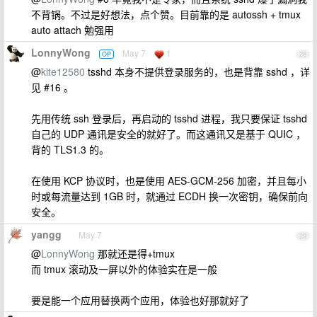
不背锅。不过是好想法，点个赞。目前靠的是 autossh + tmux
auto attach 勉强用
LonnyWong
May 7
1
OP
28
@
kite12580
tsshd 本身不提供登录服务的，也是背靠 sshd ，详
见 #16 。
先用传统 ssh 登录后，再启动的 tsshd 进程，我只要保证 tsshd
自己的 UDP 通讯是安全的就好了。而这通讯又是基于 QUIC ，
背的 TLS1.3 的。
在使用 KCP 协议时，也是使用 AES-GCM-256 加密，并且每小
时或每流量达到 1GB 时，就通过 ECDH 换一次密钥，确保前向
安全。
yangg
May 7
29
@
LonnyWong
那就还是得+tmux
而 tmux 滚动及一屏以外的体验实在是一般
要是能一个应用替换两个应用，体验也好那就好了