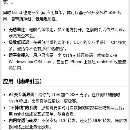
等）。
同时 tsshd 也是一个 go 应用框架，你可以基于它开发各种 SSH 应
用，自带
抗掉线
、
低延迟
属性：
无感重连
：电脑合盖带走，换个地方打开，之前的会话依然活跃，
状态完全不丢。
极致低延迟
：在丢包严重的网络下，UDP 的交互手感比 TCP 强太
多，敲指令不会有那种“粘滞感”。
跨平台接入
：用户只需要一个
+ 任意终端，就完美支持
tssh
Windows/macOS/Linux ，甚至在 iPhone 上通过 rootshell 也能流
畅访问。
应用（抛砖引玉）
AI 交互新界面
：给你的 LLM 加个 SSH 壳子，在任何终端随时
呼出，比网页响应更快，更极客。
tssh
“不掉线”的系统
：那些需要实时盯着数据的监控看板或管理后台，
用 tsshd 做成交互式菜单，随身查看。
内网穿透与转发
：不仅支持 TCP 转发，还支持 UDP 转发，底层切
换网络上层业务无感知。