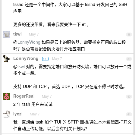
tsshd 还是一个中间件，大家可以基于 tsshd 开发自己的 SSH
应用。
更多的还没细看，看来我要关注一下 et 。
tkwl
May 7
38
@
LonnyWong
如果是云上的服务器，需要指定可用的端口段
吗？是否需要配合防火墙打开相应端口
LonnyWong
May 7
OP
39
@
tkwl
对的，需要指定端口和放开防火墙，端口可以放开一个或
多个或一段。
支持 UDP 和 TCP ，首选 UDP ，TCP 只在迫不得已时才选。
RogerReal
May 7
40
2 年 tssh 用户来试试
iyezi
May 7
41
我一直想给 tssh 加个 TUI 的 SFTP 面板/通过本地编辑器打开文
件自动上传功能，以后会有相关计划吗？