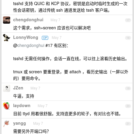
tsshd 支持 QUIC 和 KCP 协议，密钥是启动时临时生成的一次
性会话密钥，通过传统 ssh 通道发送给 tssh 客户端。
chengdonghui
May 7
17
这个需求，ssh+screen 应该也可以解决吧
LonnyWong
May 7
OP
18
@
chengdonghui
#17 有区别：
tsshd 无需任何操作，会话一直在线，可以往上滚看历史输出。
tmux 或 screen 要重登录，要 attach ，看历史输出（一屏以外
的）要用命令。
JZen
May 7
19
牛逼，支持
laydown
May 7
20
目前 ttyd 用着很舒服。支持造更多的轮子，有对比也不错。
yangg
May 7
21
需要另外开端口吗？