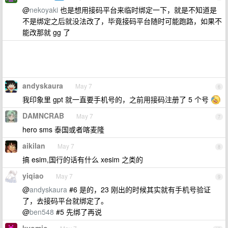
@
nekoyaki
也是想用接码平台来临时绑定一下，就是不知道是
不是绑定之后就没法改了，毕竟接码平台随时可能跑路，如果不
能改那就 gg 了
andyskaura
May 7
6
我印象里 gpt 就一直要手机号的，之前用接码注册了 5 个号
DAMNCRAB
May 7
7
hero sms 泰国或者喀麦隆
aikilan
May 7
8
搞 esim,国行的话有什么 xesim 之类的
yiqiao
May 7
9
@
andyskaura
#6 是的，23 刚出的时候其实就有手机号验证
了，去接码平台就绑定了。
@
ben548
#5 先绑了再说