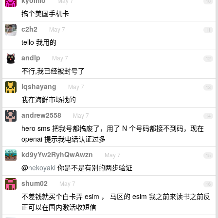
kyomio
May 7
10
搞个美国手机卡
c2h2
May 7
11
tello 我用的
andlp
May 7
12
不行,我已经被封号了
lqshayang
May 7
13
我在海鲜市场找的
andrew2558
May 7
14
hero sms 把我号都搞废了，用了 N 个号码都接不到码，现在
openai 提示我电话认证过多
kd9yYw2RyhQwAwzn
May 7
15
@
nekoyaki
你是不是有别的两步验证
shum02
May 7
16
不差钱就买个白卡弄 esim ， 马区的 esim 我之前来读书之前反
正可以在国内激活收短信