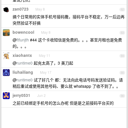
zan0723
May 8
52
搞个日常用的实体手机号接码撒，接码平台不稳定，万一后边再
突然验证不好搞
bowencool
May 8
53
@
ftfunjth
#44 这个卡收短信是免费的。。。甚至月租也是免费
的。。。
xiaohantx
May 11
54
@
runtime0
起充太高了，3 美刀起
liuhailiang
May 17
55
@
runtime0
试了好几个 都：无法向此电话号码发送验证码。请
稍后重试或使用其他号码、要么就 whatsapp 了收不到了。。
jerry0531
Jun 2
56
之前已经绑定手机号的怎么办呢 但是是之前接码平台买的