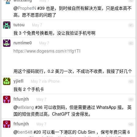
40
@
ProphetN
#39 也是，到时候自然有解决方案，只是成本高不
高，愿不愿意的问题了
tutou
May 7
41
我 3 个免费号换着用，没让我验证手机号啊
runtime0
May 7
42
https://www.dogesms.com/r/1fg1TI
用这个接码就行，0.2 美刀一次，不成功不收费，我接了好几个
yjiefl
May 7 via iPhone
43
我有 2 个手机卡
ftfunjth
May 7
44
@
willxiang
#36 可以收到码，但是需要通过 WhatsApp 接。 英
国的短信资费过高，ChatGPT 没舍得发。
ftfunjth
May 7
45
@
ben548
#20 可以看一下港区的 Club Sim ，保号年费只需 6