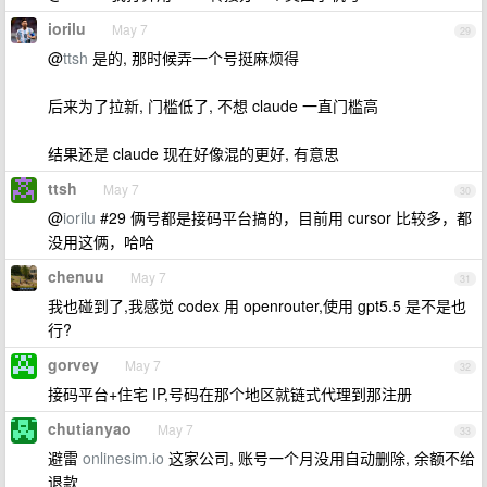
iorilu
May 7
29
@
ttsh
是的, 那时候弄一个号挺麻烦得
后来为了拉新, 门槛低了, 不想 claude 一直门槛高
结果还是 claude 现在好像混的更好, 有意思
ttsh
May 7
30
@
iorilu
#29 俩号都是接码平台搞的，目前用 cursor 比较多，都
没用这俩，哈哈
chenuu
May 7
31
我也碰到了,我感觉 codex 用 openrouter,使用 gpt5.5 是不是也
行?
gorvey
May 7
32
接码平台+住宅 IP,号码在那个地区就链式代理到那注册
chutianyao
May 7
33
避雷
onlinesim.io
这家公司, 账号一个月没用自动删除, 余额不给
退款