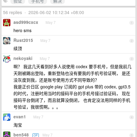
验证
手机号
解决
56 replies
•
2026-06-02 10:12:34 +08:00
asd999cxcx
May 7
1
hero sms
Rust2015
May 7
2
续顶
nekoyaki
May 7
3
啊？ 我这几天看到好多人说使用 codex 要手机号，但是我前几
天刚被踢出登陆，重新登陆也没有要我的手机号验证啊， 是还
没灰度到我，还是账号使用方式不同导致的？
我是正价日区 google play 订阅的 gpt plus 带的 codex, gpt3.5
的时代，注册时用当时的接码平台的手机号接过验证码， 现在
接码平台倒闭了，而且就算没倒闭， 也肯定没法用同样的手机
号验证，我很慌啊。。。
evan1
May 7
4
淘宝
ben548
May 7
OP
5