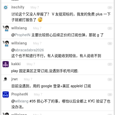
itechify
May 7
34
讨论这个又没人举报了？ V 友挺双标的，我发的免费 plus 一下
子就被打报告了
willxiang
May 7
35
@
ProphetN
主要比较担心后续正价的订阅也弹，那就 g 了
willxiang
May 7
36
@
abracadabra2026
这个也不知道行不行，有人说能收到短信，有人说收不到
kakki
May 7
37
play 固定美区正常订阅,没遇到手机号问题.
jrwt
May 7
38
目前没遇到，用的 google 登录+美区 appleId 订阅
ProphetN
May 7
39
@
willxiang
#35 担心不了的事，哪怕以后全都上 KYC 验证了也
没办法。
willxiang
May 7