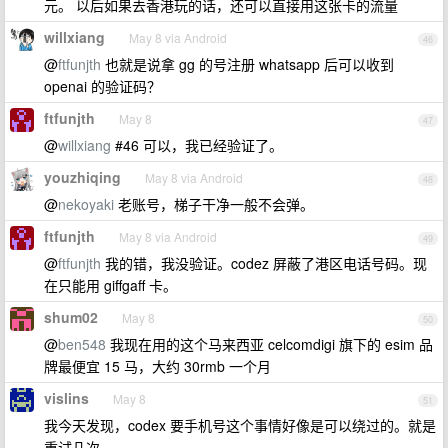
元。 以后如果去香港玩的话，还可以直接用这张卡的流量
willxiang
May 8 via Android
46
@
ftfunjth
也就是说拿 gg 的号注册 whatsapp 后可以收到
openai 的验证码？
ftfunjth
May 8
47
@
willxiang
#46 可以，我已经验证了。
youzhiqing
May 8 via Android
48
@
nekoyaki
老账号，梯子干净一般不会弹。
ftfunjth
May 8 via Android
49
@
ftfunjth
我的错，我没验证。codez 屏蔽了港区电话号码。现
在只能用 giffgaff 卡。
shum02
May 8
50
@
ben548
我现在用的这个马来西亚 celcomdigi 旗下的 esim 品
牌最便宜 15 马，大约 30rmb 一个月
vislins
May 8
51
我今天发现，codex 要手机号这个事情好像是可以绕过的。就是
重试几次。