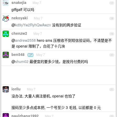
snakejia
May 7
17
giffgaff 可以吗
nekoyaki
May 7
18
@
kd9yYw2RyhQwAwzn
没有别的两步验证
chenzw2
May 7
19
@
andrew2558
hero sms 压根收不到短信验证码，不清楚是不
是 openai 限制了，白花了十几块
ben548
May 7
OP
20
@
shum02
最便宜的要多少钱，是按月付费的吗
iorilu
May 7
21
没办法, 大量人搞注册机, openai 也怕了
接码至少多点成本把, 一个号至少 3 毛钱, 以前都是 0 元
paulzhang1992
May 7
22