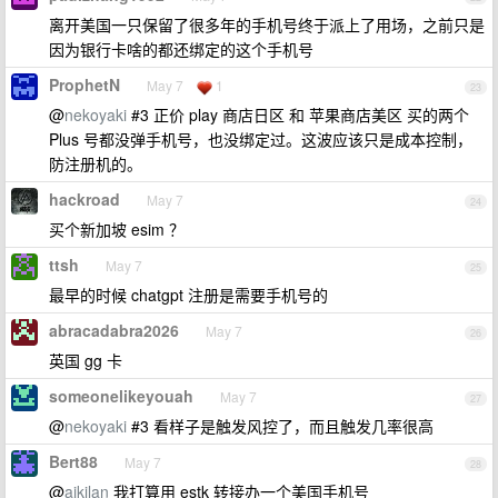
离开美国一只保留了很多年的手机号终于派上了用场，之前只是
因为银行卡啥的都还绑定的这个手机号
ProphetN
May 7
1
23
@
nekoyaki
#3 正价 play 商店日区 和 苹果商店美区 买的两个
Plus 号都没弹手机号，也没绑定过。这波应该只是成本控制，
防注册机的。
hackroad
May 7
24
买个新加坡 esim ？
ttsh
May 7
25
最早的时候 chatgpt 注册是需要手机号的
abracadabra2026
May 7
26
英国 gg 卡
someonelikeyouah
May 7
27
@
nekoyaki
#3 看样子是触发风控了，而且触发几率很高
Bert88
May 7
28
@
aikilan
我打算用 estk 转接办一个美国手机号